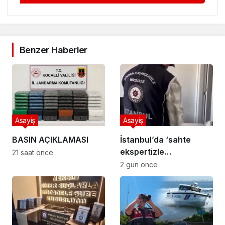
Benzer Haberler
Asayiş
Asayiş
BASIN AÇIKLAMASI
İstanbul’da ‘sahte
ekspertizle
21 saat önce
vatandaşlık’
2 gün önce
operasyonu