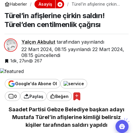
Asayiş
Haberler
Türel’in afişlerine çirkin
saldırı! Türel’den
Türel’in afişlerine çirkin saldırı!
centilmenlik çağrısı
Türel’den centilmenlik çağrısı
Yalçın Akbulut
tarafından yayınlandı
22 Mart 2024, 08:15
yayınlandı
22 Mart 2024,
08:15
güncellendi
1dk, 27sn
267
Google'da Abone Ol
0
Paylaş
Beğen
Saadet Partisi Gebze Belediye başkan adayı
Mustafa Türel’in afişlerine kimliği belirsiz
kişiler tarafından saldırı yapıldı