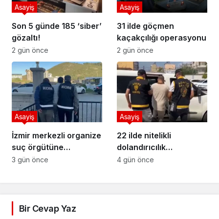
Asayiş
Asayiş
Son 5 günde 185 ‘siber’
31 ilde göçmen
gözaltı!
kaçakçılığı operasyonu
2 gün önce
2 gün önce
Asayiş
Asayiş
İzmir merkezli organize
22 ilde nitelikli
suç örgütüne
dolandırıcılık
operasyon
operasyonu
3 gün önce
4 gün önce
Bir Cevap Yaz