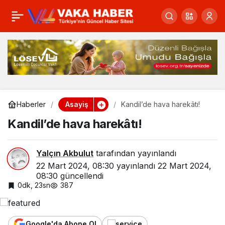
Türel’in afişlerine çirkin
0
Paylaş
saldırı! Türel’den
centilmenlik çağrısı
Asayiş
Haberler
Kandil’de hava harekâtı!
Kandil’de hava harekâtı!
Yalçın Akbulut
tarafından yayınlandı
22 Mart 2024, 08:30
yayınlandı
22 Mart 2024,
08:30
güncellendi
0dk, 23sn
387
Google'da Abone Ol