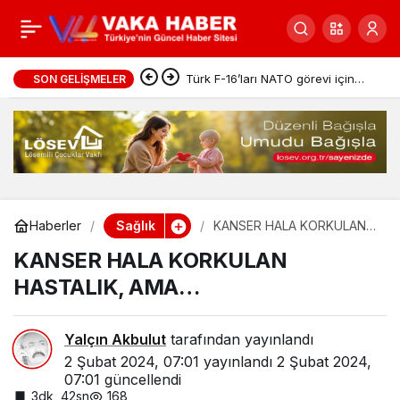
Brokolinin Faydaları
0
Paylaş
Nelerdir ?
Türk F-16’ları NATO görevi için
SON GELIŞMELER
Estonya’da
Sağlık
Haberler
KANSER HALA KORKULAN
HASTALIK, AMA…
KANSER HALA KORKULAN
HASTALIK, AMA…
Yalçın Akbulut
tarafından yayınlandı
2 Şubat 2024, 07:01
yayınlandı
2 Şubat 2024,
07:01
güncellendi
3dk, 42sn
168