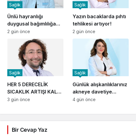
Sağlık
Sağlık
Ünlü hayranlığı
Yazın bacaklarda pıhtı
duygusal bağımlılığa
tehlikesi artıyor!
dönüşebilir
2 gün önce
2 gün önce
Sağlık
Sağlık
HER 5 DERECELİK
Günlük alışkanlıklarınız
SICAKLIK ARTIŞI KALP
akneye davetiye
KRİZİ RİSKİNİ YÜZDE 5
çıkarıyor
3 gün önce
4 gün önce
ARTIRIYOR!
Bir Cevap Yaz