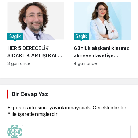
Sağlık
Sağlık
HER 5 DERECELİK
Günlük alışkanlıklarınız
SICAKLIK ARTIŞI KALP
akneye davetiye
KRİZİ RİSKİNİ YÜZDE 5
çıkarıyor
3 gün önce
4 gün önce
ARTIRIYOR!
Bir Cevap Yaz
E-posta adresiniz yayınlanmayacak.
Gerekli alanlar
*
ile işaretlenmişlerdir