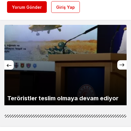
Yorum Gönder
Giriş Yap
Bozcaada mercan resifleri için kor
diyor
seferberliği