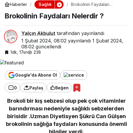
Sağlık
Haberler
Brokolinin Faydaları
Nelerdir ?
Brokolinin Faydaları Nelerdir ?
Yalçın Akbulut
tarafından yayınlandı
1 Şubat 2024, 08:02
yayınlandı
1 Şubat 2024,
08:02
güncellendi
1dk, 17sn
238
Google'da Abone Ol
0
Paylaş
Beğen
Brokoli bir kış sebzesi olup pek çok vitaminler
barındırması nedeniyle sağlıklı sebzelerden
birisidir .Uzman Diyetisyen Şükrü Can Gülşen
brokolinin sağlığa faydaları konusunda önemli
bilgiler verdi.