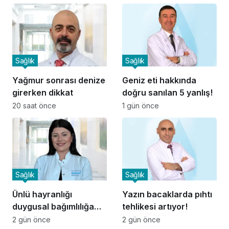
Sağlık
Sağlık
Yağmur sonrası denize
Geniz eti hakkında
girerken dikkat
doğru sanılan 5 yanlış!
20 saat önce
1 gün önce
Sağlık
Sağlık
Ünlü hayranlığı
Yazın bacaklarda pıhtı
duygusal bağımlılığa
tehlikesi artıyor!
dönüşebilir
2 gün önce
2 gün önce