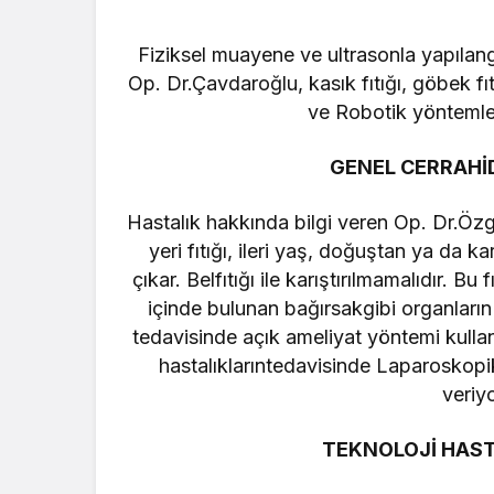
Fiziksel muayene ve ultrasonla yapılan
Op. Dr.Çavdaroğlu, kasık fıtığı, göbek fıt
ve Robotik yöntemlete
GENEL CERRAHİD
Hastalık hakkında bilgi veren Op. Dr.Özgü
yeri fıtığı, ileri yaş, doğuştan ya da ka
çıkar. Belfıtığı ile karıştırılmamalıdır. B
içinde bulunan bağırsakgibi organların d
tedavisinde açık ameliyat yöntemi kullan
hastalıklarıntedavisinde Laparoskopi
veriy
TEKNOLOJİ HAS