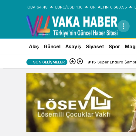
GBP
64,48
EURO/USD
1,16
GR. ALTIN
6.660,55
Akış
Güncel
Asayiş
Siyaset
Spor
Mag
8:15
Süper Enduro Şampi
SON GELIŞMELER