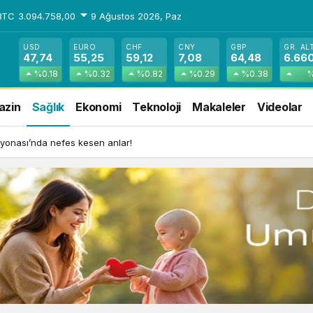
BTC
3.094.758,00
9 Ağustos 2026, Paz
USD
EURO
CHF
CNY
GBP
GR. AL
47,74
55,25
59,12
7,08
64,48
6.66
%0.18
%0.32
%0.82
%0.29
%0.38
%
azin
Sağlık
Ekonomi
Teknoloji
Makaleler
Videolar
yonası’nda nefes kesen anlar!