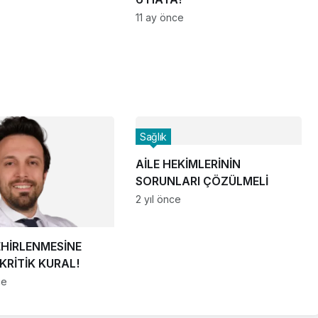
NTEMİ UMUT
11 ay önce
!
Sağlık
AİLE HEKİMLERİNİN
SORUNLARI ÇÖZÜLMELİ
2 yıl önce
EHİRLENMESİNE
 KRİTİK KURAL!
ce