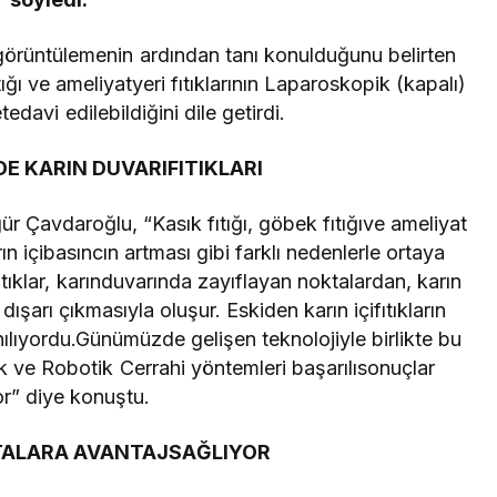
görüntülemenin ardından tanı konulduğunu belirten
ığı ve ameliyatyeri fıtıklarının Laparoskopik (kapalı)
davi edilebildiğini dile getirdi.
E KARIN DUVARIFITIKLARI
r Çavdaroğlu, “Kasık fıtığı, göbek fıtığıve ameliyat
rın içibasıncın artması gibi farklı nedenlerle ortaya
u fıtıklar, karınduvarında zayıflayan noktalardan, karın
ışarı çıkmasıyla oluşur. Eskiden karın içifıtıkların
ılıyordu.Günümüzde gelişen teknolojiyle birlikte bu
k ve Robotik Cerrahi yöntemleri başarılısonuçlar
or” diye konuştu.
TALARA AVANTAJSAĞLIYOR