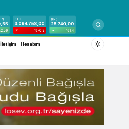
BTC
TIN
BNB
3.094.758,00
0,55
28.740,00
2.59
%-0.3
%1.4
İletişim
Hesabım
Mod
değiştir
Gündüz Modu
Gündüz modunu seçin.
Gece Modu
Gece modunu seçin.