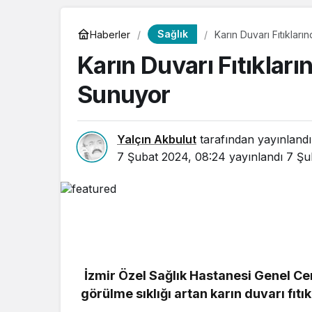
Sağlık
Haberler
Karın Duvarı Fıtıklar
Karın Duvarı Fıtıklar
Sunuyor
Yalçın Akbulut
tarafından yayınlandı
7 Şubat 2024, 08:24
yayınlandı
7 Şu
İzmir Özel Sağlık Hastanesi Genel Cer
görülme sıklığı artan karın duvarı fıt