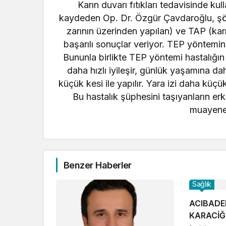
Karın duvarı fıtıkları tedavisinde kul
kaydeden Op. Dr. Özgür Çavdaroğlu, şöyl
zarının üzerinden yapılan) ve TAP (karı
başarılı sonuçlar veriyor. TEP yöntemini
Bununla birlikte TEP yöntemi hastalığın 
daha hızlı iyileşir, günlük yaşamına da
küçük kesi ile yapılır. Yara izi daha küç
Bu hastalık şüphesini taşıyanların er
muayene 
Benzer Haberler
Sağlık
ACIBADE
KARACİĞ