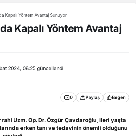
ında Kapalı Yöntem Avantaj Sunuyor
ında Kapalı Yöntem Avantaj
bat 2024, 08:25
güncellendi
0
Paylaş
Beğen
Güncel
Süper Enduro
Şampiyonası’nda nefes
rahi Uzm. Op. Dr. Özgür Çavdaroğlu, ileri yaşta
kesen anlar!
ıklarında erken tanı ve tedavinin önemli olduğunu
söyledi.