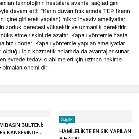
lanılan teknolojinin hastalara avantaj sağladığını
e devam etti: “Karın duvarı fıtıklarında TEP (karın
n içine girilerek yapılan) mikro invaziv ameliyatlar
n zorluk derecesi yüksektir ve uzmanlık gerektirir.
nüks etme riskini de azaltır. Kapalı yöntemle hasta
ha hızlı döner. Kapalı yöntemle yapılan ameliyatlar
ük olduğu için kozmetik anlamda da avantajlar sunar.
ken evrede tedavi olabilmeleri için uzman hekime
olmaları önemlidir”
Sağlık
M BASIN BÜLTENİ:
HAMİLELİKTE EN SIK YAPILAN
ER KANSERİNDE
6 HATA!