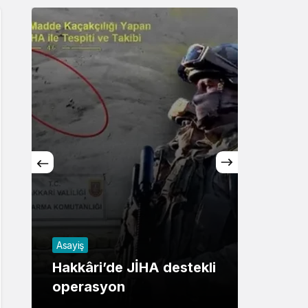
Sistem Modu
Sistem modunu seçin.
Asayiş
Magazi
Hakkâri’de JİHA destekli
Arabe
operasyon
kaybı