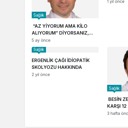
TARE YÖ
1 yıl önce
OLUYOR
Sağlık
“AZ YİYORUM AMA KİLO
ALIYORUM” DİYORSANIZ,
DİKKAT!
5 ay önce
Sağlık
ERGENLİK ÇAĞI İDİOPATİK
SKOLYOZU HAKKINDA
2 yıl önce
Sağlık
BESİN Z
KARŞI 12
3 hafta ön