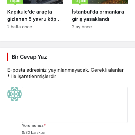
Yaşam
Yaşam
Kapıkule’de araçta
İstanbul’da ormanlara
gizlenen 5 yavru köpek
giriş yasaklandı
ele geçirildi
2 hafta önce
2 ay önce
Bir Cevap Yaz
E-posta adresiniz yayınlanmayacak.
Gerekli alanlar
*
ile işaretlenmişlerdir
Yorumunuz
*
0
/30 karakter