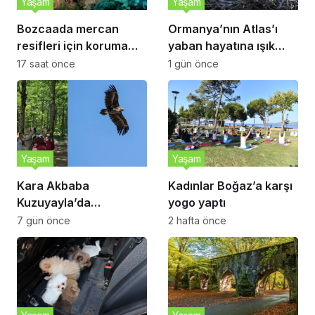
Yaşam
Yaşam
Bozcaada mercan
Ormanya’nın Atlas’ı
resifleri için koruma
yaban hayatına ışık
seferberliği
tutacak
17 saat önce
1 gün önce
Yaşam
Yaşam
Kara Akbaba
Kadınlar Boğaz’a karşı
Kuzuyayla’da
yogo yaptı
görüntülendi
7 gün önce
2 hafta önce