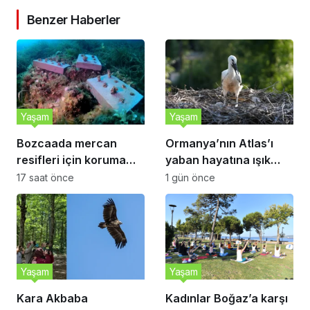
Benzer Haberler
Yaşam
Yaşam
Bozcaada mercan
Ormanya’nın Atlas’ı
resifleri için koruma
yaban hayatına ışık
seferberliği
tutacak
17 saat önce
1 gün önce
Yaşam
Yaşam
Kara Akbaba
Kadınlar Boğaz’a karşı