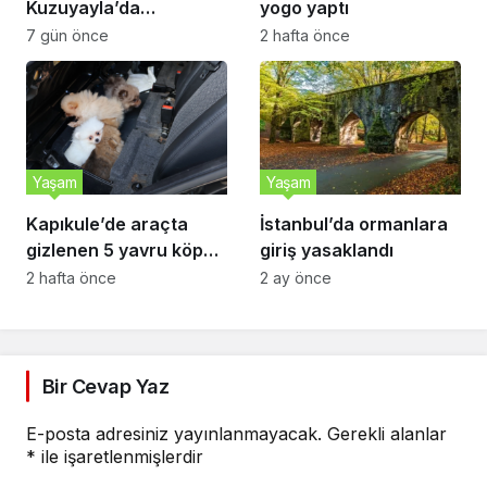
Kuzuyayla’da
yogo yaptı
görüntülendi
7 gün önce
2 hafta önce
Yaşam
Yaşam
Kapıkule’de araçta
İstanbul’da ormanlara
gizlenen 5 yavru köpek
giriş yasaklandı
ele geçirildi
2 hafta önce
2 ay önce
Bir Cevap Yaz
E-posta adresiniz yayınlanmayacak.
Gerekli alanlar
*
ile işaretlenmişlerdir