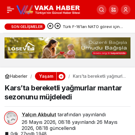
Bayram tatilinde doğa
0
Paylaş
hazır
Türk F-16’ları NATO görevi için
SON GELIŞMELER
Estonya’da
Yaşam
Haberler
Kars’ta bereketli yağmurlar
mantar sezonunu müjdeledi
Kars’ta bereketli yağmurlar mantar
sezonunu müjdeledi
Yalçın Akbulut
tarafından yayınlandı
26 Mayıs 2026, 08:18
yayınlandı
26 Mayıs
2026, 08:18
güncellendi
0dk, 27sn
1.948