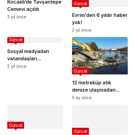
Kocaeli’de Tavşantepe
Güncel
Cemevi açıldı
Evrim’den 6 yıldır haber
3 yıl önce
yok!
2 yıl önce
Güncel
Sosyal medyadan
vatandaşları
dolandıran 43 kişi
2 yıl önce
Güncel
yakalandı
12 metreküp atık
denize ulaşmadan
toplandı
5 ay önce
Güncel
Güncel