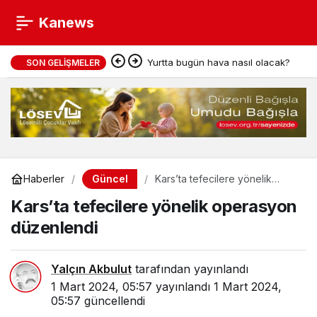
Kanews
Yurtta bugün hava nasıl olacak?
SON GELIŞMELER
Güncel
Haberler
Kars’ta tefecilere yönelik
operasyon düzenlendi
Kars’ta tefecilere yönelik operasyon
düzenlendi
Yalçın Akbulut
tarafından yayınlandı
1 Mart 2024, 05:57
yayınlandı
1 Mart 2024,
05:57
güncellendi