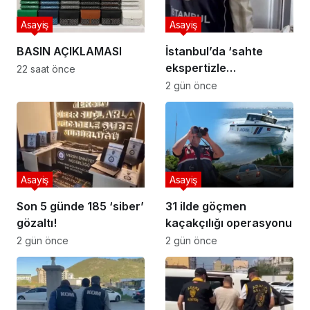
Asayiş
Asayiş
BASIN AÇIKLAMASI
İstanbul’da ‘sahte
ekspertizle
22 saat önce
vatandaşlık’
2 gün önce
operasyonu
Asayiş
Asayiş
Son 5 günde 185 ‘siber’
31 ilde göçmen
gözaltı!
kaçakçılığı operasyonu
2 gün önce
2 gün önce