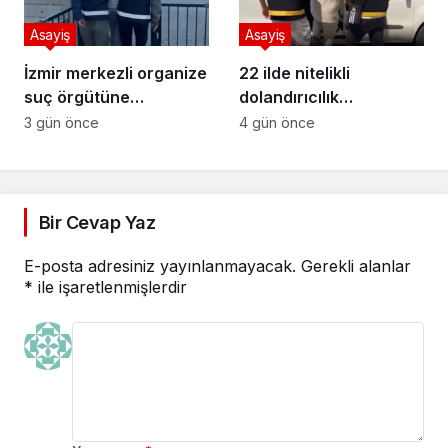
Asayiş
Asayiş
İzmir merkezli organize
22 ilde nitelikli
suç örgütüne
dolandırıcılık
operasyon
operasyonu
3 gün önce
4 gün önce
Bir Cevap Yaz
E-posta adresiniz yayınlanmayacak.
Gerekli alanlar
*
ile işaretlenmişlerdir