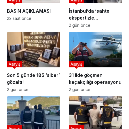
BASIN AÇIKLAMASI
İstanbul’da ‘sahte
ekspertizle
22 saat önce
vatandaşlık’
2 gün önce
operasyonu
Asayiş
Asayiş
Son 5 günde 185 ‘siber’
31 ilde göçmen
gözaltı!
kaçakçılığı operasyonu
2 gün önce
2 gün önce
Asayiş
Asayiş