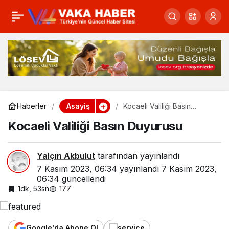
77 ilde ‘Mengene’ye
0
Paylaş
sıkıştılar! 33 gözaltı, 650
yakalama
Asayiş
Haberler
Kocaeli Valiliği Basın
Duyurusu
Kocaeli Valiliği Basın Duyurusu
Yalçın Akbulut
tarafından yayınlandı
7 Kasım 2023, 06:34
yayınlandı
7 Kasım 2023,
06:34
güncellendi
1dk, 53sn
177
Google'da Abone Ol