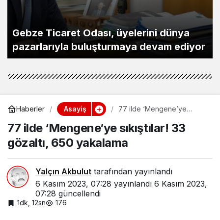
Gebze Ticaret Odası, üyelerini dünya
pazarlarıyla buluşturmaya devam ediyor
Asayiş
Haberler
77 ilde ‘Mengene’ye
sıkıştılar! 33 gözaltı, 650
77 ilde ‘Mengene’ye sıkıştılar! 33
yakalama
gözaltı, 650 yakalama
Yalçın Akbulut
tarafından yayınlandı
6 Kasım 2023, 07:28
yayınlandı
6 Kasım 2023,
07:28
güncellendi
1dk, 12sn
176