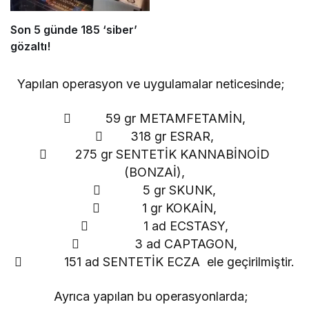
Son 5 günde 185 ‘siber’
gözaltı!
Yapılan operasyon ve uygulamalar neticesinde;
 59 gr METAMFETAMİN,
 318 gr ESRAR,
 275 gr SENTETİK KANNABİNOİD
(BONZAİ),
 5 gr SKUNK,
 1 gr KOKAİN,
 1 ad ECSTASY,
 3 ad CAPTAGON,
 151 ad SENTETİK ECZA ele geçirilmiştir.
Ayrıca yapılan bu operasyonlarda;