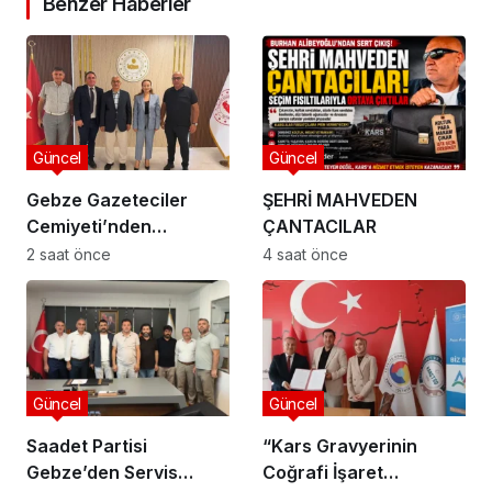
Benzer Haberler
Güncel
Güncel
Gebze Gazeteciler
ŞEHRİ MAHVEDEN
Cemiyeti’nden
ÇANTACILAR
Kaymakam Özyiğit’e
2 saat önce
4 saat önce
Ziyaret
Güncel
Güncel
Saadet Partisi
“Kars Gravyerinin
Gebze’den Servis
Coğrafi İşaret