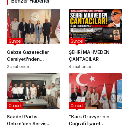
Benzer Haberler
Güncel
Güncel
Gebze Gazeteciler
ŞEHRİ MAHVEDEN
Cemiyeti’nden
ÇANTACILAR
Kaymakam Özyiğit’e
2 saat önce
4 saat önce
Ziyaret
Güncel
Güncel
Saadet Partisi
“Kars Gravyerinin
Gebze’den Servis
Coğrafi İşaret