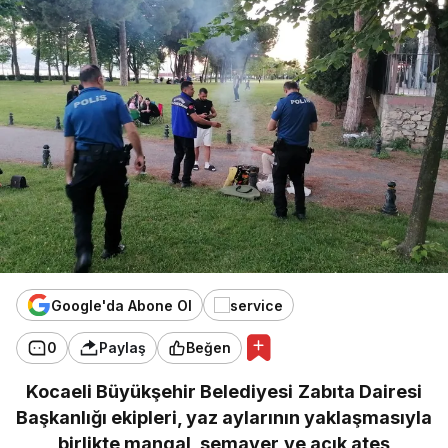
Google'da Abone Ol
0
Paylaş
Beğen
Kocaeli Büyükşehir Belediyesi Zabıta Dairesi
Başkanlığı ekipleri, yaz aylarının yaklaşmasıyla
birlikte mangal, semaver ve açık ateş