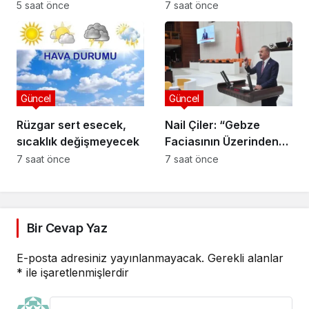
Esnafına Destek
Niteliğinin
5 saat önce
7 saat önce
Ziyareti: “Sektörde
Güçlendirilmesi
Adalet Sağlanmalı”
Projesi”
Güncel
Güncel
Rüzgar sert esecek,
Nail Çiler: “Gebze
sıcaklık değişmeyecek
Faciasının Üzerinden
280 Gün Geçti,
7 saat önce
7 saat önce
Bakanlık Hâlâ Sessiz”
Bir Cevap Yaz
E-posta adresiniz yayınlanmayacak.
Gerekli alanlar
*
ile işaretlenmişlerdir