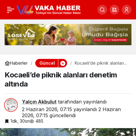
TMO 2026 hububat alım
0
Paylaş
fiyatlarını açıkladı
Güncel
Haberler
Kocaeli’de piknik alanları
denetim altında
Kocaeli’de piknik alanları denetim
altında
Yalçın Akbulut
tarafından yayınlandı
2 Haziran 2026, 07:15
yayınlandı
2 Haziran
2026, 07:15
güncellendi
1dk, 30sn
485