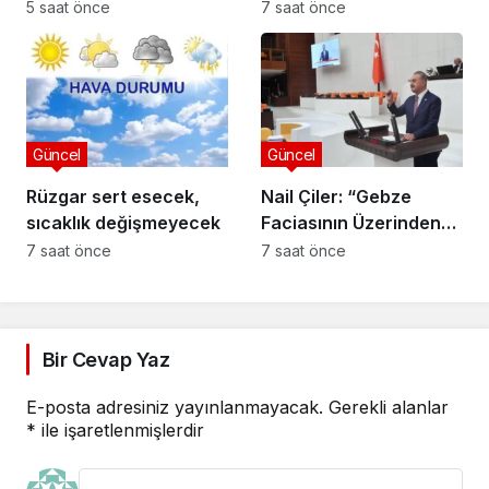
Esnafına Destek
Niteliğinin
5 saat önce
7 saat önce
Ziyareti: “Sektörde
Güçlendirilmesi
Adalet Sağlanmalı”
Projesi”
Güncel
Güncel
Rüzgar sert esecek,
Nail Çiler: “Gebze
sıcaklık değişmeyecek
Faciasının Üzerinden
280 Gün Geçti,
7 saat önce
7 saat önce
Bakanlık Hâlâ Sessiz”
Bir Cevap Yaz
E-posta adresiniz yayınlanmayacak.
Gerekli alanlar
*
ile işaretlenmişlerdir