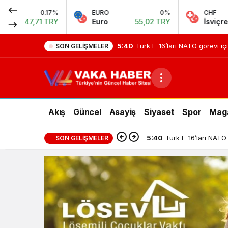
EURO
0%
CHF
0.3
Euro
55,02 TRY
İsviçre Frangı
58,78 T
5:40
Türk F-16’ları NATO görevi iç
SON GELIŞMELER
Akış
Güncel
Asayiş
Siyaset
Spor
Mag
5:40
Türk F-16’ları NATO
SON GELIŞMELER