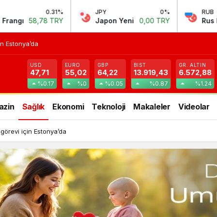
1%
JPY
0%
RUB
1.14
RY
Japon Yeni
0,00 TRY
Rus Rublesi
0,59 TR
in Estonya’da
USD
EURO
GBP
BIST
GR. ALTIN
47,71
55,02
64,22
13.919,43
6.572,88
%0.17
%0
%0.05
%0.87
%1.24
azin
Sağlık
Ekonomi
Teknoloji
Makaleler
Videolar
 görevi için Estonya’da