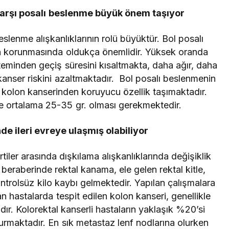
arşı posalı beslenme büyük önem taşıyor
lenme alışkanlıklarının rolü büyüktür. Bol posalı
nın korunmasında oldukça önemlidir. Yüksek oranda
steminden geçiş süresini kısaltmakta, daha ağır, daha
kanser riskini azaltmaktadır. Bol posalı beslenmenin
a kolon kanserinden koruyucu özellik taşımaktadır.
le ortalama 25-35 gr. olması gerekmektedir.
de ileri evreye ulaşmış olabiliyor
tiler arasında dışkılama alışkanlıklarında değişiklik
beraberinde rektal kanama, ele gelen rektal kitle,
kontrolsüz kilo kaybı gelmektedir. Yapılan çalışmalara
 hastalarda tespit edilen kolon kanseri, genellikle
ır. Kolorektal kanserli hastaların yaklaşık %20’si
maktadır. En sık metastaz lenf nodlarına olurken