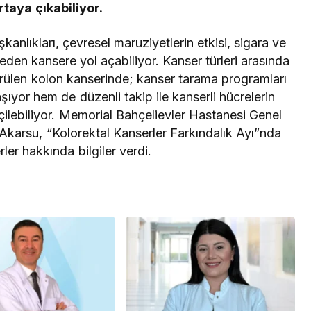
ları NATO
Teröristler teslim
rtaya çıkabiliyor.
n Estonya’da
olmaya devam ediyor
şkanlıkları, çevresel maruziyetlerin etkisi, sigara ve
k neden kansere yol açabiliyor. Kanser türleri arasında
örülen kolon kanserinde; kanser tarama programları
ıyor hem de düzenli takip ile kanserli hücrelerin
ilebiliyor. Memorial Bahçelievler Hastanesi Genel
Akarsu, “Kolorektal Kanserler Farkındalık Ayı”nda
rler hakkında bilgiler verdi.