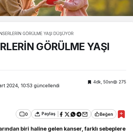
NSERLERİN GÖRÜLME YAŞI DÜŞÜYOR
RLERİN GÖRÜLME YAŞI
4dk, 50sn
275
rt 2024, 10:53
güncellendi
Paylaş
0
Beğen
Asayiş
ından biri haline gelen kanser, farklı sebeplere