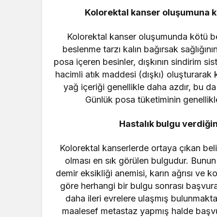
Kolorektal kanser oluşumuna k
Kolorektal kanser oluşumunda kötü bes
beslenme tarzı kalın bağırsak sağlığı
posa içeren besinler, dışkının sindirim si
hacimli atık maddesi (dışkı) oluşturarak 
yağ içeriği genellikle daha azdır, bu d
Günlük posa tüketiminin genellik
Hastalık bulgu verdiğin
Kolorektal kanserlerde ortaya çıkan belir
olması en sık görülen bulgudur. Bunun 
demir eksikliği anemisi, karın ağrısı ve 
göre herhangi bir bulgu sonrası başvuran
daha ileri evrelere ulaşmış bulunmaktad
maalesef metastaz yapmış halde başvur