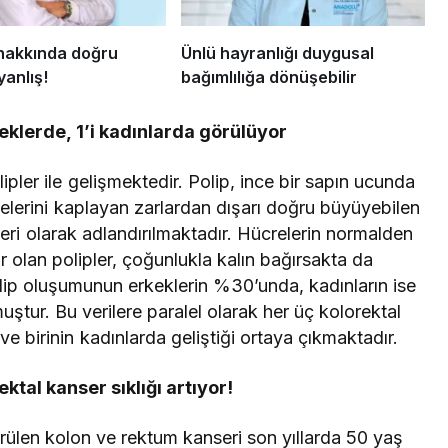
 hakkında doğru
Ünlü hayranlığı duygusal
yanlış!
bağımlılığa dönüşebilir
keklerde, 1’i kadınlarda görülüyor
ipler ile gelişmektedir. Polip, ince bir sapın ucunda
elerini kaplayan zarlardan dışarı doğru büyüyebilen
eri olarak adlandırılmaktadır. Hücrelerin normalden
 olan polipler, çoğunlukla kalın bağırsakta da
olip oluşumunun erkeklerin %30’unda, kadınların ise
ştur. Bu verilere paralel olarak her üç kolorektal
ve birinin kadınlarda geliştiği ortaya çıkmaktadır.
ktal kanser sıklığı artıyor!
rülen kolon ve rektum kanseri son yıllarda 50 yaş