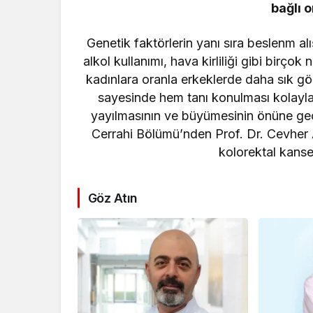
Türk F-16’
bağlı o
görevi içi
Genetik faktörlerin yanı sıra beslenm alı
alkol kullanımı, hava kirliliği gibi birço
kadınlara oranla erkeklerde daha sık g
sayesinde hem tanı konulması kolaylaş
yayılmasının ve büyümesinin önüne geç
Cerrahi Bölümü’nden Prof. Dr. Cevher 
kolorektal kanse
Göz Atın