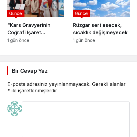
Güncel
Güncel
“Kars Gravyerinin
Rüzgar sert esecek,
Coğrafi İşaret
sıcaklık değişmeyecek
Niteliğinin
1 gün önce
1 gün önce
Güçlendirilmesi
Projesi”
Bir Cevap Yaz
E-posta adresiniz yayınlanmayacak.
Gerekli alanlar
*
ile işaretlenmişlerdir