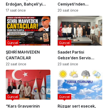
Erdoğan, Bahçeli’yi
Cemiyeti’nden
Külliye’de kabul etti
Kaymakam Özyiğit’e
17 saat önce
20 saat önce
Ziyaret
Güncel
Güncel
ŞEHRİ MAHVEDEN
Saadet Partisi
ÇANTACILAR
Gebze’den Servis
Esnafına Destek
22 saat önce
23 saat önce
Ziyareti: “Sektörde
Adalet Sağlanmalı”
Güncel
Güncel
“Kars Gravyerinin
Rüzgar sert esecek,