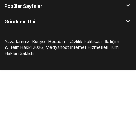
Popüler Sayfalar
Gündeme Dair
Yazarlarımız
Künye
Hesabım
Gizlilik Politikası
İletişim
© Telif Hakkı 2026, Medyahost İnternet Hizmetleri Tüm
Hakları Saklıdır
en
iyi
slot
siteleri