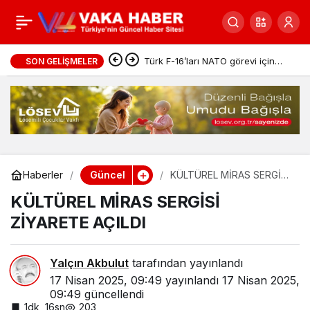
Romanlar Günü
0
Paylaş
Gebze’de coşkuyla
Türk F-16’ları NATO görevi için
SON GELIŞMELER
Estonya’da
kutlandı
Güncel
Haberler
KÜLTÜREL MİRAS SERGİSİ
ZİYARETE AÇILDI
KÜLTÜREL MİRAS SERGİSİ
ZİYARETE AÇILDI
Yalçın Akbulut
tarafından yayınlandı
17 Nisan 2025, 09:49
yayınlandı
17 Nisan 2025,
09:49
güncellendi
1dk, 16sn
203