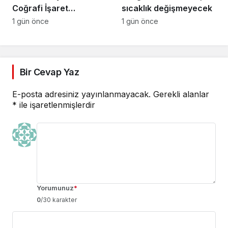
Coğrafi İşaret
sıcaklık değişmeyecek
Niteliğinin
1 gün önce
1 gün önce
Güçlendirilmesi
Projesi”
Bir Cevap Yaz
E-posta adresiniz yayınlanmayacak.
Gerekli alanlar
*
ile işaretlenmişlerdir
Yorumunuz
*
0
/30 karakter