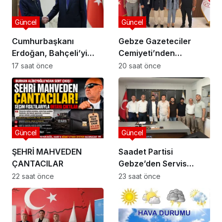
Güncel
Güncel
Cumhurbaşkanı
Gebze Gazeteciler
Erdoğan, Bahçeli’yi
Cemiyeti’nden
Külliye’de kabul etti
Kaymakam Özyiğit’e
17 saat önce
20 saat önce
Ziyaret
Güncel
Güncel
ŞEHRİ MAHVEDEN
Saadet Partisi
ÇANTACILAR
Gebze’den Servis
Esnafına Destek
22 saat önce
23 saat önce
Ziyareti: “Sektörde
Adalet Sağlanmalı”