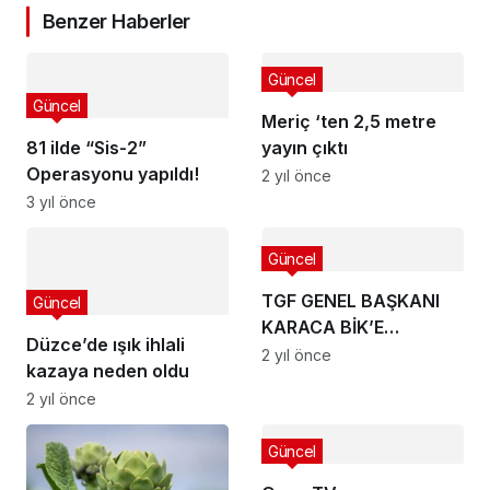
Benzer Haberler
Güncel
Güncel
Meriç ‘ten 2,5 metre
81 ilde “Sis-2”
yayın çıktı
Operasyonu yapıldı!
2 yıl önce
3 yıl önce
Güncel
TGF GENEL BAŞKANI
Güncel
KARACA BİK’E
Düzce’de ışık ihlali
YÜKLENDİ: SİZ
2 yıl önce
kazaya neden oldu
TASARRUF
2 yıl önce
EDECEKSİNİZ, BİZ NE
YAPACAĞIZ !
Güncel