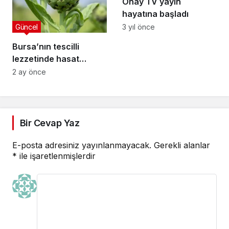
Onay TV yayın
hayatına başladı
Güncel
3 yıl önce
Bursa’nın tescilli
lezzetinde hasat
zamanı
2 ay önce
Bir Cevap Yaz
E-posta adresiniz yayınlanmayacak.
Gerekli alanlar
*
ile işaretlenmişlerdir