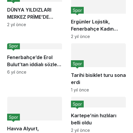
DÜNYA YILDIZLARI
Spor
MERKEZ PRİME’DE…
Ergünler Lojistik,
2 yıl önce
Fenerbahçe Kadın
Futbol Takımı’na
2 yıl önce
‘Forma Sırt Sponsoru’
Spor
oldu
Fenerbahçe’de Erol
Spor
Bulut’tan iddialı sözler:
‘Yeni bir dönem…’
6 yıl önce
Tarihi bisiklet turu sona
erdi
1 yıl önce
Spor
Kartepe’nin hızlıları
Spor
belli oldu
Havva Alyurt,
2 yıl önce