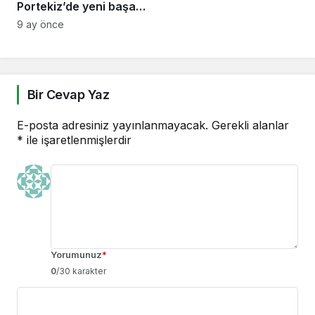
Portekiz’de yeni başarı
hikayesi yazacak
9 ay önce
Bir Cevap Yaz
E-posta adresiniz yayınlanmayacak.
Gerekli alanlar
*
ile işaretlenmişlerdir
Yorumunuz
*
0
/30 karakter