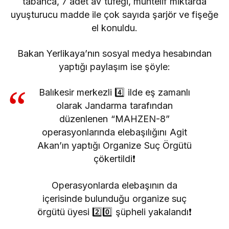
tabanca, 7 adet av tüfeği, muhtelif miktarda
uyuşturucu madde ile çok sayıda şarjör ve fişeğe
el konuldu.
Bakan Yerlikaya’nın sosyal medya hesabından
yaptığı paylaşım ise şöyle:
Balıkesir merkezli 4️⃣ ilde eş zamanlı
olarak Jandarma tarafından
düzenlenen “MAHZEN-8”
operasyonlarında elebaşılığını Agit
Akan’ın yaptığı Organize Suç Örgütü
çökertildi❗️
Operasyonlarda elebaşının da
içerisinde bulunduğu organize suç
örgütü üyesi 2️⃣0️⃣ şüpheli yakalandı❗️