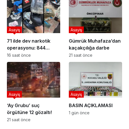
Asayiş
Asayiş
71 ilde dev narkotik
Gümrük Muhafaza’dan
operasyonu: 844
kaçakçılığa darbe
tutuklama
16 saat önce
21 saat önce
Asayiş
Asayiş
‘Ay Grubu’ suç
BASIN AÇIKLAMASI
örgütüne 12 gözaltı!
1 gün önce
21 saat önce