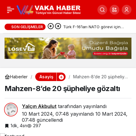
Sakarya’da Bozdoğan-
0
Paylaş
11: 33 gözaltı!
Türk F-16’ları NATO görevi için
SON GELIŞMELER
Estonya’da
Asayiş
Haberler
Mahzen-8’de 20 şüpheliye
gözaltı
Mahzen-8’de 20 şüpheliye gözaltı
Yalçın Akbulut
tarafından yayınlandı
10 Mart 2024, 07:48
yayınlandı
10 Mart 2024,
07:48
güncellendi
1dk, 4sn
297