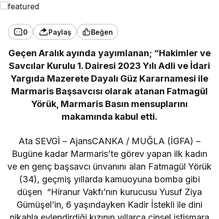
0
Paylaş
Beğen
Geçen Aralık ayında yayımlanan; “Hakimler ve
Savcılar Kurulu 1. Dairesi 2023 Yılı Adli ve İdari
Yargıda Mazerete Dayalı Güz Kararnamesi ile
Marmaris Başsavcısı olarak atanan Fatmagül
Yörük, Marmaris Basın mensuplarını
makamında kabul etti.
Ata SEVGİ – AjansCANKA / MUĞLA (İGFA) –
Bugüne kadar Marmaris’te görev yapan ilk kadın
ve en genç başsavcı ünvanını alan Fatmagül Yörük
(34), geçmiş yıllarda kamuoyuna bomba gibi
düşen “Hiranur Vakfı’nın kurucusu Yusuf Ziya
Gümüşel’in, 6 yaşındayken Kadir İstekli ile dini
nikahla evlendirdiği kızının yıllarca cinsel istismara