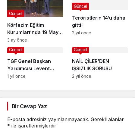
Güncel
Güncel
Teröristlerin 14’ü daha
Körfezim Eğitim
gitti!
Kurumları’nda 19 Mayıs
2 yıl önce
Coşkusu
3 ay önce
Güncel
Güncel
TGF Genel Başkan
NAİL ÇİLER’DEN
Yardımcısı Levent
İŞSİZLİK SORUSU
Altun Zonguldak’ta!
1 yıl önce
2 yıl önce
Bir Cevap Yaz
E-posta adresiniz yayınlanmayacak.
Gerekli alanlar
*
ile işaretlenmişlerdir