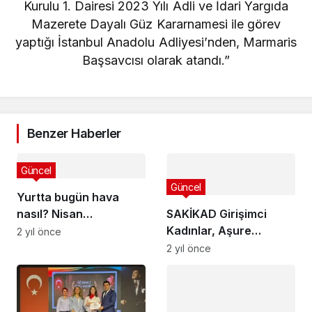
Kurulu 1. Dairesi 2023 Yılı Adli ve İdari Yargıda
Mazerete Dayalı Güz Kararnamesi ile görev
yaptığı İstanbul Anadolu Adliyesi’nden, Marmaris
Başsavcısı olarak atandı.”
Benzer Haberler
Güncel
Güncel
Yurtta bugün hava
nasıl? Nisan
SAKİKAD Girişimci
yağmurlarına dikkat!
Kadınlar, Aşure
2 yıl önce
sofrasında buluştu
2 yıl önce