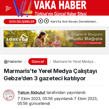
Kars’ta Arılı Kovan Denetimleri
SON GELIŞMELER
Sürüyor
Güncel
Haberler
Marmaris’te Yerel Medya
Çalıştayı Gebze’den 3
Marmaris’te Yerel Medya Çalıştayı
gazeteci katılıyor
Gebze’den 3 gazeteci katılıyor
Yalçın Akbulut
tarafından yayınlandı
7 Ekim 2023, 05:56
yayınlandı
7 Ekim 2023,
05:56
güncellendi