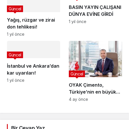
BASIN YAYIN ÇALIŞANI
Güncel
DÜNYA EVİNE GİRDİ
Yağış, rüzgar ve zirai
1 yıl önce
don tehlikesi!
1 yıl önce
Güncel
İstanbul ve Ankara’dan
kar uyarıları!
Güncel
1 yıl önce
OYAK Çimento,
Türkiye’nin en büyük
öz tüketim amaçlı
4 ay önce
güneş enerjisi
santralini devreye aldı
Bir Cevap Yaz