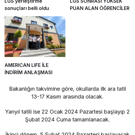
LGS yerleştirme
LGS SONRASI YÜKSEK
sonuçları belli oldu
PUAN ALAN ÖĞRENCİLER
AMERICAN LIFE İLE
İNDİRİM ANLAŞMASI
Bakanlığın takvimine göre, okullarda ilk ara tatil
13-17 Kasım arasında olacak.
Yarıyıl tatili ise 22 Ocak 2024 Pazartesi başlayıp 2
Şubat 2024 Cuma tamamlanacak.
İkinci dönem, 5 Şubat 2024 Pazartesi başlayacak