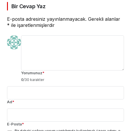
Bir Cevap Yaz
E-posta adresiniz yayınlanmayacak.
Gerekli alanlar
*
ile işaretlenmişlerdir
Yorumunuz
*
0
/30 karakter
Ad
*
E-Posta
*
Bir dahaki sefere yorum yaptığımda kullanılmak üzere adımı, e-