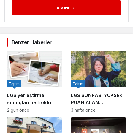
ABONE OL
Benzer Haberler
Eğitim
Eğitim
LGS yerleştirme
LGS SONRASI YÜKSEK
sonuçları belli oldu
PUAN ALAN
ÖĞRENCİLER
2 gün önce
3 hafta önce