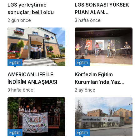
LGS yerleştirme
LGS SONRASI YÜKSEK
sonuçları belli oldu
PUAN ALAN
ÖĞRENCİLER
2 gün önce
3 hafta önce
Eğitim
Eğitim
AMERICAN LIFE İLE
Körfezim Eğitim
İNDİRİM ANLAŞMASI
Kurumları’nda Yaz
Coşkusu
3 hafta önce
2 ay önce
Eğitim
Eğitim