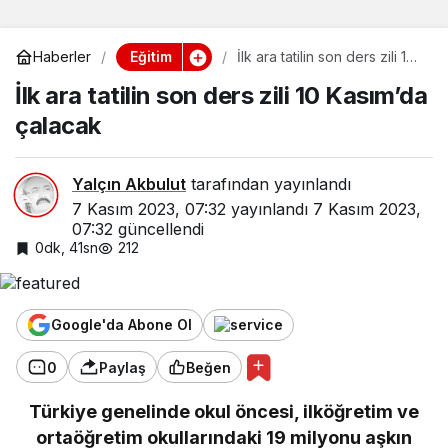
Eğitim
Haberler
İlk ara tatilin son ders zili 10
Kasım’da çalacak
İlk ara tatilin son ders zili 10 Kasım’da
çalacak
Yalçın Akbulut
tarafından yayınlandı
7 Kasım 2023, 07:32
yayınlandı
7 Kasım 2023,
07:32
güncellendi
0dk, 41sn
212
Google'da Abone Ol
0
Paylaş
Beğen
Türkiye genelinde okul öncesi, ilköğretim ve
ortaöğretim okullarındaki 19 milyonu aşkın