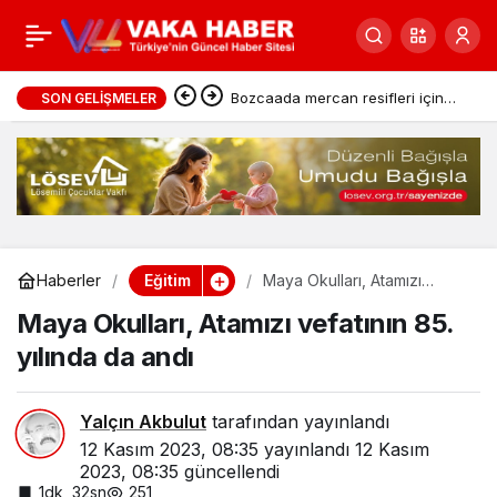
İlk ara tatilin son ders zili
0
Paylaş
10 Kasım’da çalacak
Bozcaada mercan resifleri için
SON GELIŞMELER
koruma seferberliği
Eğitim
Haberler
Maya Okulları, Atamızı
vefatının 85. yılında da andı
Maya Okulları, Atamızı vefatının 85.
yılında da andı
Yalçın Akbulut
tarafından yayınlandı
12 Kasım 2023, 08:35
yayınlandı
12 Kasım
2023, 08:35
güncellendi
1dk, 32sn
251