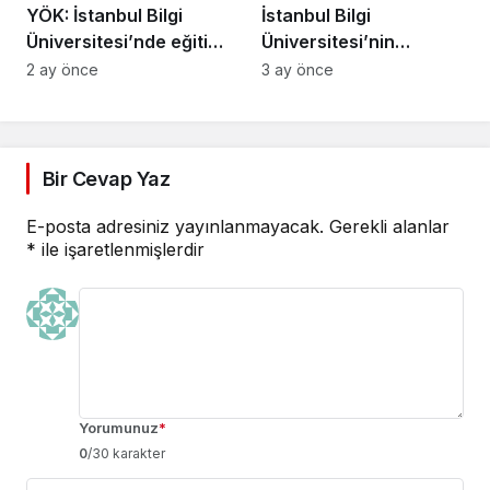
YÖK: İstanbul Bilgi
İstanbul Bilgi
Üniversitesi’nde eğitim
Üniversitesi’nin
kesintisiz sürecek
faaliyet izni kaldırıldı!
2 ay önce
3 ay önce
Bir Cevap Yaz
E-posta adresiniz yayınlanmayacak.
Gerekli alanlar
*
ile işaretlenmişlerdir
Yorumunuz
*
0
/30 karakter