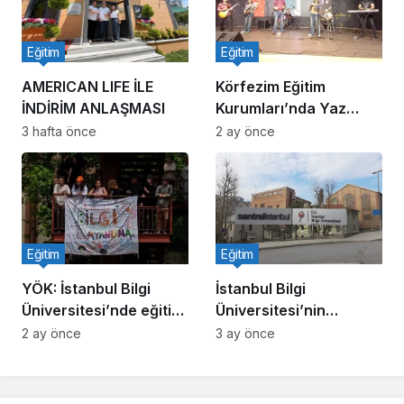
Eğitim
Eğitim
AMERICAN LIFE İLE
Körfezim Eğitim
İNDİRİM ANLAŞMASI
Kurumları’nda Yaz
Coşkusu
3 hafta önce
2 ay önce
Eğitim
Eğitim
YÖK: İstanbul Bilgi
İstanbul Bilgi
Üniversitesi’nde eğitim
Üniversitesi’nin
kesintisiz sürecek
faaliyet izni kaldırıldı!
2 ay önce
3 ay önce