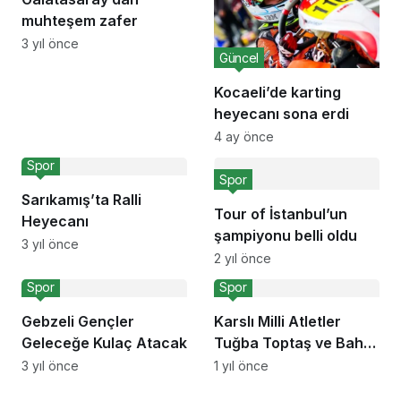
muhteşem zafer
3 yıl önce
Güncel
Kocaeli’de karting
heyecanı sona erdi
4 ay önce
Spor
Spor
Sarıkamış’ta Ralli
Tour of İstanbul’un
Heyecanı
şampiyonu belli oldu
3 yıl önce
2 yıl önce
Spor
Spor
Gebzeli Gençler
Karslı Milli Atletler
Geleceğe Kulaç Atacak
Tuğba Toptaş ve Bahar
Yıldırım’dan Büyük
3 yıl önce
1 yıl önce
Başarı