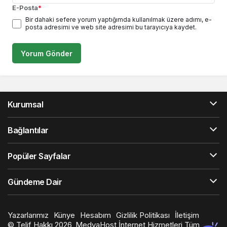
E-Posta
*
Bir dahaki sefere yorum yaptığımda kullanılmak üzere adımı, e-
posta adresimi ve web site adresimi bu tarayıcıya kaydet.
Yorum Gönder
Kurumsal
Bağlantılar
Popüler Sayfalar
Gündeme Dair
Yazarlarımız
Künye
Hesabım
Gizlilik Politikası
İletişim
© Telif Hakkı 2026, MedyaHost İnternet Hizmetleri Tüm