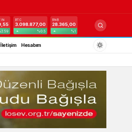
TIN
BTC
BNB
0,55
3.098.877,00
28.365,00
2.59
%0.5
%1
İletişim
Hesabım
Mod
değiştir
Gündüz Modu
Gündüz modunu seçin.
Gece Modu
Gece modunu seçin.