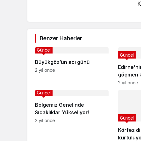
K
Benzer Haberler
Güncel
Güncel
Büyükgöz’ün acı günü
Edirne’n
2 yıl önce
göçmen k
kalkanı
2 yıl önce
Güncel
Bölgemiz Genelinde
Sıcaklıklar Yükseliyor!
Güncel
2 yıl önce
Körfez d
kurtuluy