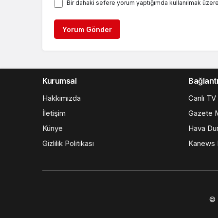
Bir dahaki sefere yorum yaptığımda kullanılmak üzere
Yorum Gönder
Kurumsal
Bağlantı
Hakkımızda
Canlı TV
İletişim
Gazete M
Künye
Hava Du
Gizlilik Politikası
Kanews I
© 