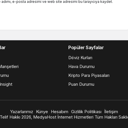
 adımı, e-posta adresimi ve web site adresimi bu tarayıcıya kaydet.
lar
Popüler Sayfalar
Döviz Kurları
anşetleri
Hava Durumu
rumu
Kripto Para Piyasaları
nsight
Puan Durumu
Yazarlarımız
Künye
Hesabım
Gizlilik Politikası
İletişim
Telif Hakkı 2026, MedyaHost İnternet Hizmetleri Tüm Hakları Saklıd