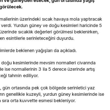
en ve güneyden esecek, gün ortasında yağış
görülecek.
mallerinin üzerindeki sıcak havaya mola yaptıracak
verdi. Yurdun güney ve doğu kesimleri haricinde 5
zerinde sıcaklık değerleri görülmesi beklenirken,
 esintilerle serinleteceğini duyurdu.
imlerde beklenen yağışları da açıkladı.
e doğu kesimlerinde mevsim normalleri civarında
e ise normallerinin 3 ila 5 derece üzerinde artış
eği tahmin ediliyor.
, gün ortasında pek çok bölgede serinletici yaz
rın genellikle kuzeyli, yurdun güney kesimlerinde ise
a sıra orta kuvvette esmesi bekleniyor.