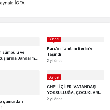
aynak: İGFA
Güncel
Kars’ın Tanıtımı Berlin’e
in sümbülü ve
Taşındı
uşlarına Jandarma
2 yıl önce
Güncel
CHP’Lİ ÇİLER: VATANDAŞI
YOKSULLUĞA, ÇOCUKLARI
AÇLIĞA MAHKUM ETTİLER
2 yıl önce
ip çamurdan
or