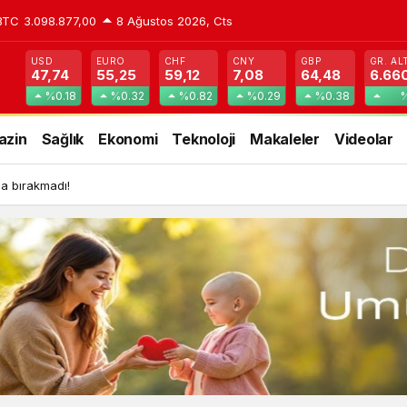
BTC
3.098.877,00
8 Ağustos 2026, Cts
USD
EURO
CHF
CNY
GBP
GR. AL
47,74
55,25
59,12
7,08
64,48
6.66
%0.18
%0.32
%0.82
%0.29
%0.38
%
azin
Sağlık
Ekonomi
Teknoloji
Makaleler
Videolar
lda bırakmadı!