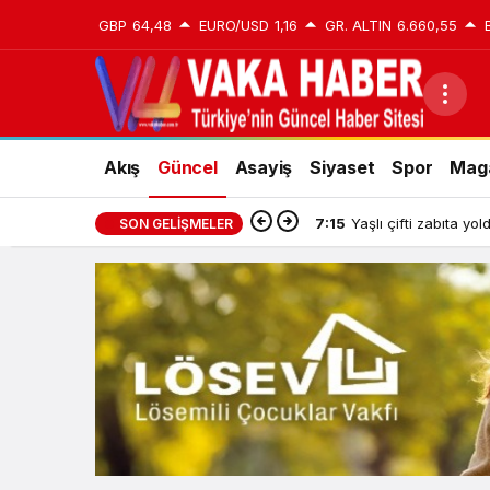
GBP
64,48
EURO/USD
1,16
GR. ALTIN
6.660,55
Akış
Güncel
Asayiş
Siyaset
Spor
Mag
7:15
Yaşlı çifti zabıta yo
SON GELIŞMELER