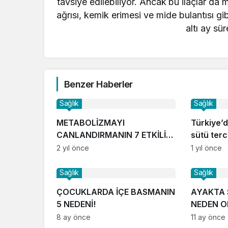
tavsiye edilebiliyor. Ancak
bu ilaçlar da
ağrısı, kemik erimesi ve mide bulantısı gi
altı ay sür
Benzer Haberler
Sağlık
Sağlık
METABOLİZMAYI
Türkiye’
CANLANDIRMANIN 7 ETKİLİ
sütü terc
YOLU!
2 yıl önce
1 yıl önce
Sağlık
Sağlık
ÇOCUKLARDA İÇE BASMANIN
AYAKTA 
5 NEDENİ!
NEDEN O
8 ay önce
11 ay önce