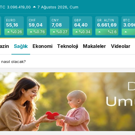
BTC
3.096.419,00
7 Ağustos 2026, Cum
EURO
CHF
CNY
GBP
GR. ALTIN
BTC
55,16
59,04
7,08
64,40
6.661,69
3.09
%0.26
%0.76
%0.27
%0.34
%2.6
azin
Sağlık
Ekonomi
Teknoloji
Makaleler
Videolar
 nasıl olacak?