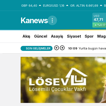
GBP
64,40
EURO/USD
1,16
GR. ALTIN
6.661,69
USD
Kanews
47,71
%0.17
Akış
Güncel
Asayiş
Siyaset
Spor
Mag
10:09
Yurtta bugün hava
SON GELIŞMELER