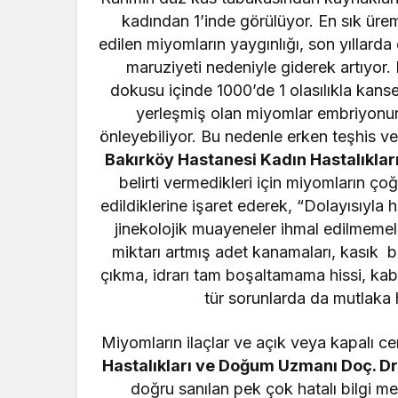
kadından 1’inde görülüyor. En sık üre
edilen miyomların yaygınlığı, son yıllard
maruziyeti nedeniyle giderek artıyor.
dokusu içinde 1000’de 1 olasılıkla kans
yerleşmiş olan miyomlar embriyonun
önleyebiliyor. Bu nedenle erken teşhis 
Bakırköy Hastanesi Kadın Hastalıkla
belirti vermedikleri için miyomların ço
edildiklerine işaret ederek, “Dolayısıyla 
jinekolojik muayeneler ihmal edilmeme
miktarı artmış adet kanamaları, kasık b
çıkma, idrarı tam boşaltamama hissi, kabı
tür sorunlarda da mutlak
Miyomların ilaçlar ve açık veya kapalı cer
Hastalıkları ve Doğum Uzmanı Doç. Dr
doğru sanılan pek çok hatalı bilgi me