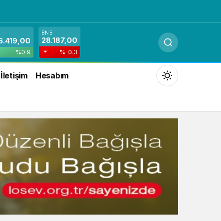
BNB
28.187,00
6.419,00
%0.9
%-0.3
İletişim
Hesabım
Mod
değiştir
Gündüz Modu
Gündüz modunu seçin.
Gece Modu
Gece modunu seçin.