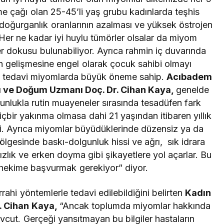
me çağı olan 25-45’li yaş grubu kadınlarda teşhis
a doğurganlık oranlarının azalması ve yüksek östrojen
 Her ne kadar iyi huylu tümörler olsalar da miyom
er dokusu bulunabiliyor. Ayrıca rahmin iç duvarında
 gelişmesine engel olarak çocuk sahibi olmayı
ve tedavi miyomlarda büyük öneme sahip.
Acıbadem
rı ve Doğum Uzmanı Doç. Dr. Cihan Kaya,
genelde
ğunlukla rutin muayeneler sırasında tesadüfen fark
hiçbir yakınma olmasa dahi 21 yaşından itibaren yıllık
li. Ayrıca miyomlar büyüdüklerinde düzensiz ya da
ölgesinde baskı-dolgunluk hissi ve ağrı, sık idrara
zlık ve erken doyma gibi şikayetlere yol açarlar. Bu
a hekime başvurmak gerekiyor” diyor.
rahi yöntemlerle tedavi edilebildiğini belirten
Kadın
. Cihan Kaya,
“Ancak toplumda miyomlar hakkında
vcut. Gerçeği yansıtmayan bu bilgiler hastaların