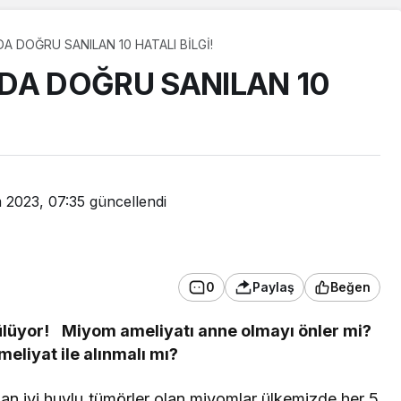
 DOĞRU SANILAN 10 HATALI BİLGİ!
A DOĞRU SANILAN 10
 2023, 07:35
güncellendi
0
Paylaş
Beğen
Güncel
ülüyor!
Miyom ameliyatı anne olmayı önler mi?
Yurtta bugün hava nasıl
eliyat ile alınmalı mı?
olacak?
n iyi huylu tümörler olan miyomlar ülkemizde her 5