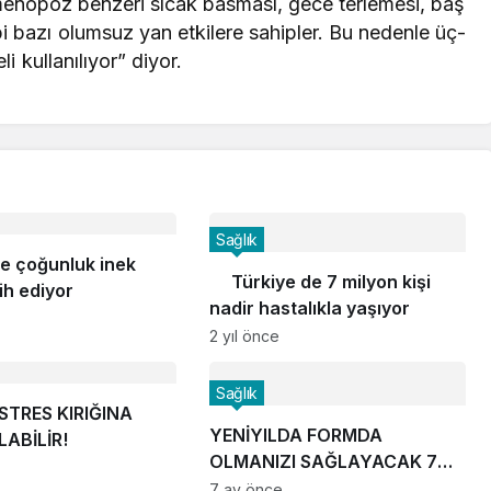
 menopoz benzeri sıcak basması, gece terlemesi, baş
bi bazı olumsuz yan etkilere sahipler. Bu nedenle üç-
eli kullanılıyor” diyor.
Sağlık
de çoğunluk inek
Türkiye de 7 milyon kişi
ih ediyor
nadir hastalıkla yaşıyor
2 yıl önce
Sağlık
STRES KIRIĞINA
YENİYILDA FORMDA
LABİLİR!
OLMANIZI SAĞLAYACAK 7
ALTIN ÖNERİ!
7 ay önce