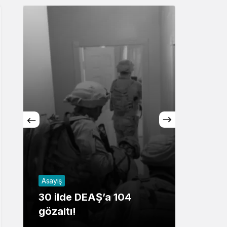
Sistem Modu
Sistem modunu seçin.
Asayiş
Sağlık
30 ilde DEAŞ’a 104
ŞİDDE
gözaltı!
AĞRI