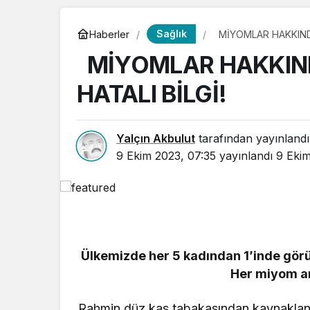
Sağlık
Haberler
MİYOMLAR HAKKINDA
MİYOMLAR HAKKIND
HATALI BİLGİ!
Yalçın Akbulut
tarafından yayınlandı
9 Ekim 2023, 07:35
yayınlandı
9 Ekim
Ülkemizde her 5 kadından 1’inde gör
Her miyom am
Rahmin düz kas tabakasından kaynaklana