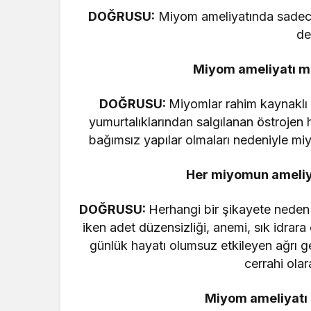
DOĞRUSU:
Miyom ameliyatında sadece
de
Miyom ameliyatı m
DOĞRUSU:
Miyomlar rahim kaynaklı 
yumurtalıklarından salgılanan östroje
bağımsız yapılar olmaları nedeniyle miy
Her miyomun ameliya
DOĞRUSU:
Herhangi bir şikayete neden 
iken adet düzensizliği, anemi, sık idrara
günlük hayatı olumsuz etkileyen ağrı g
cerrahi ola
Miyom ameliyatı z