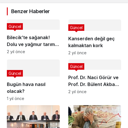
Benzer Haberler
Güncel
Güncel
Bilecik’te sağanak!
Kanserden değil geç
Dolu ve yağmur tarım
kalmaktan kork
arazilerini vurdu
2 yıl önce
2 yıl önce
Güncel
Güncel
Prof. Dr. Naci Görür ve
Bugün hava nasıl
Prof. Dr. Bülent Akbaş
olacak?
Gebze’ye geliyor
2 yıl önce
1 yıl önce