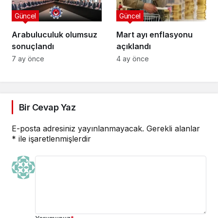
Güncel
Güncel
Arabuluculuk olumsuz
Mart ayı enflasyonu
sonuçlandı
açıklandı
7 ay önce
4 ay önce
Bir Cevap Yaz
E-posta adresiniz yayınlanmayacak.
Gerekli alanlar
*
ile işaretlenmişlerdir
Yorumunuz
*