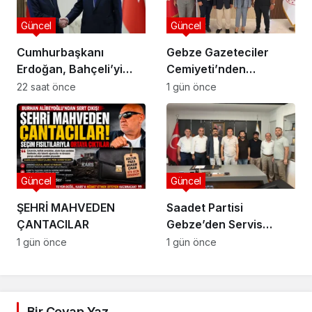
Güncel
Güncel
Cumhurbaşkanı
Gebze Gazeteciler
Erdoğan, Bahçeli’yi
Cemiyeti’nden
Külliye’de kabul etti
Kaymakam Özyiğit’e
22 saat önce
1 gün önce
Ziyaret
Güncel
Güncel
ŞEHRİ MAHVEDEN
Saadet Partisi
ÇANTACILAR
Gebze’den Servis
Esnafına Destek
1 gün önce
1 gün önce
Ziyareti: “Sektörde
Adalet Sağlanmalı”
Bir Cevap Yaz