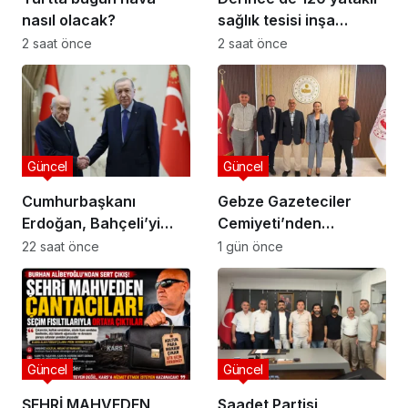
nasıl olacak?
sağlık tesisi inşa
ediliyor
2 saat önce
2 saat önce
Güncel
Güncel
Cumhurbaşkanı
Gebze Gazeteciler
Erdoğan, Bahçeli’yi
Cemiyeti’nden
Külliye’de kabul etti
Kaymakam Özyiğit’e
22 saat önce
1 gün önce
Ziyaret
Güncel
Güncel
ŞEHRİ MAHVEDEN
Saadet Partisi