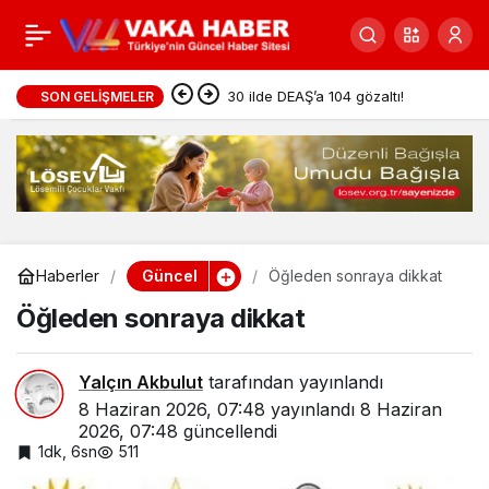
3 ilde 6 beldede yapılan
0
Paylaş
seçimler sonuçlandı
30 ilde DEAŞ’a 104 gözaltı!
SON GELIŞMELER
Güncel
Haberler
Öğleden sonraya dikkat
Öğleden sonraya dikkat
Yalçın Akbulut
tarafından yayınlandı
8 Haziran 2026, 07:48
yayınlandı
8 Haziran
2026, 07:48
güncellendi
1dk, 6sn
511