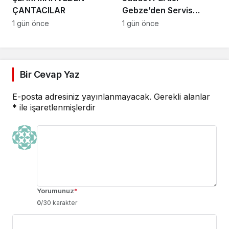
ÇANTACILAR
Gebze’den Servis
Esnafına Destek
1 gün önce
1 gün önce
Ziyareti: “Sektörde
Adalet Sağlanmalı”
Bir Cevap Yaz
E-posta adresiniz yayınlanmayacak.
Gerekli alanlar
*
ile işaretlenmişlerdir
Yorumunuz
*
0
/30 karakter