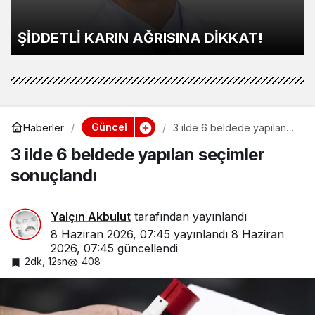
Derince’de 120 yataklı sağlık tesisi inşa
ediliyor
Güncel
Haberler
3 ilde 6 beldede yapılan
seçimler sonuçlandı
3 ilde 6 beldede yapılan seçimler
sonuçlandı
Yalçın Akbulut
tarafından yayınlandı
8 Haziran 2026, 07:45
yayınlandı
8 Haziran
2026, 07:45
güncellendi
2dk, 12sn
408