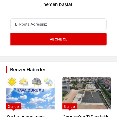
hemen başlat.
ABONE OL
Benzer Haberler
Güncel
Güncel
Yurtta bugün hava
Derince’de 120 yataklı