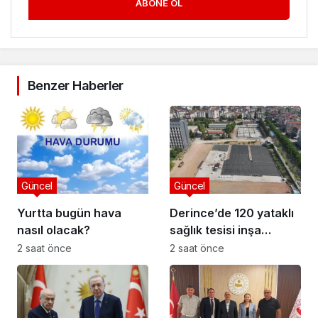
ABONE OL
Benzer Haberler
Güncel
Güncel
Yurtta bugün hava
Derince’de 120 yataklı
nasıl olacak?
sağlık tesisi inşa
ediliyor
2 saat önce
2 saat önce