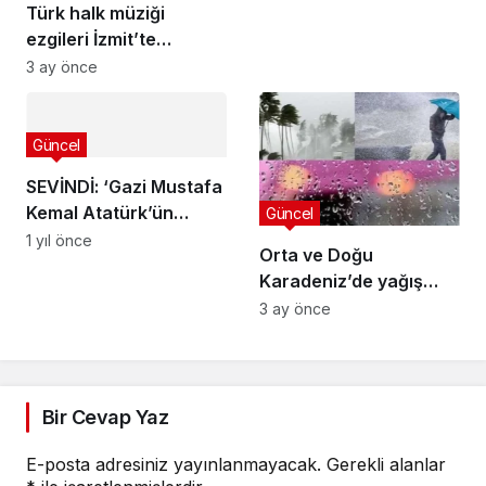
Türk halk müziği
ezgileri İzmit’te
yankılandı
3 ay önce
Güncel
SEVİNDİ: ‘Gazi Mustafa
Kemal Atatürk’ün
Güncel
yolundan yürüyenlere
1 yıl önce
Orta ve Doğu
minnettarız
Karadeniz’de yağış
uyarısı
3 ay önce
Bir Cevap Yaz
E-posta adresiniz yayınlanmayacak.
Gerekli alanlar