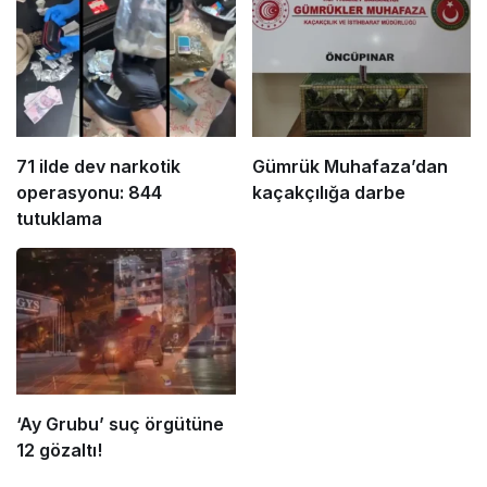
71 ilde dev narkotik
Gümrük Muhafaza’dan
operasyonu: 844
kaçakçılığa darbe
tutuklama
‘Ay Grubu’ suç örgütüne
12 gözaltı!