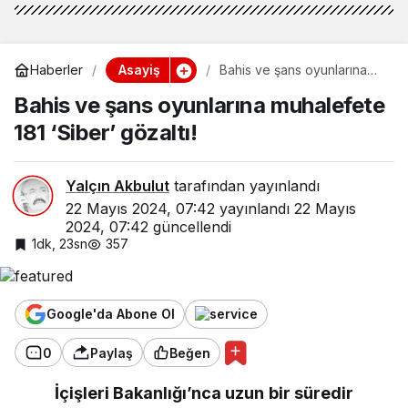
Asayiş
Haberler
Bahis ve şans oyunlarına
muhalefete 181 ‘Siber’
Bahis ve şans oyunlarına muhalefete
gözaltı!
181 ‘Siber’ gözaltı!
Yalçın Akbulut
tarafından yayınlandı
22 Mayıs 2024, 07:42
yayınlandı
22 Mayıs
2024, 07:42
güncellendi
1dk, 23sn
357
Google'da Abone Ol
0
Paylaş
Beğen
İçişleri Bakanlığı’nca uzun bir süredir