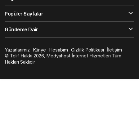
Popüler Sayfalar
Gündeme Dair
Yazarlarımız
Künye
Hesabım
Gizlilik Politikası
İletişim
© Telif Hakkı 2026, Medyahost İnternet Hizmetleri Tüm
Hakları Saklıdır
en
iyi
slot
siteleri