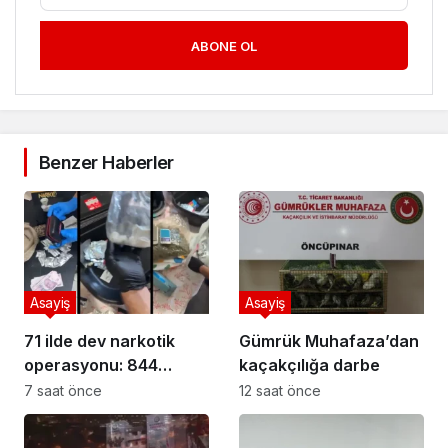
ABONE OL
Benzer Haberler
Asayiş
Asayiş
71 ilde dev narkotik
Gümrük Muhafaza’dan
operasyonu: 844
kaçakçılığa darbe
tutuklama
7 saat önce
12 saat önce