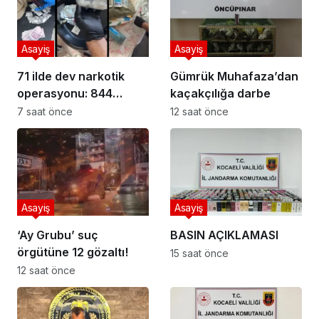
Asayiş
Asayiş
71 ilde dev narkotik
Gümrük Muhafaza’dan
operasyonu: 844
kaçakçılığa darbe
tutuklama
7 saat önce
12 saat önce
Asayiş
Asayiş
‘Ay Grubu’ suç
BASIN AÇIKLAMASI
örgütüne 12 gözaltı!
15 saat önce
12 saat önce