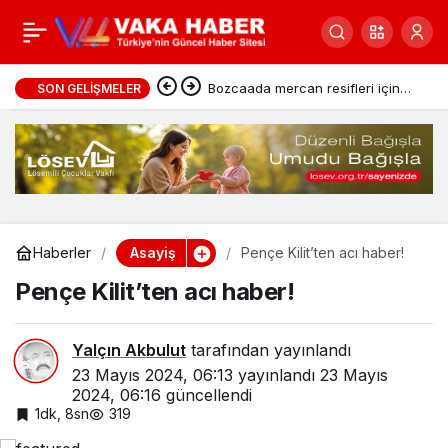
Bahis ve şans
0
Paylaş
oyunlarına muhalefete
Bozcaada mercan resifleri için
SON GELIŞMELER
koruma seferberliği
181 ‘Siber’ gözaltı!
Asayiş
Haberler
Pençe Kilit’ten acı haber!
Pençe Kilit’ten acı haber!
Yalçın Akbulut
tarafından yayınlandı
23 Mayıs 2024, 06:13
yayınlandı
23 Mayıs
2024, 06:16
güncellendi
1dk, 8sn
319