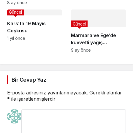
8 ay önce
Güncel
Kars’ta 19 Mayıs
Güncel
Coşkusu
Marmara ve Ege’de
1 yıl önce
kuvvetli yağış
bekleniyor
9 ay önce
Bir Cevap Yaz
E-posta adresiniz yayınlanmayacak.
Gerekli alanlar
*
ile işaretlenmişlerdir