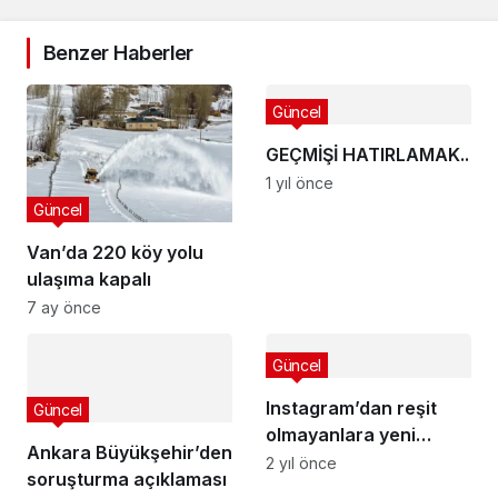
Benzer Haberler
Güncel
GEÇMİŞİ HATIRLAMAK..
1 yıl önce
Güncel
Van’da 220 köy yolu
ulaşıma kapalı
7 ay önce
Güncel
Instagram’dan reşit
Güncel
olmayanlara yeni
Ankara Büyükşehir’den
kısıtlamalar!
2 yıl önce
soruşturma açıklaması