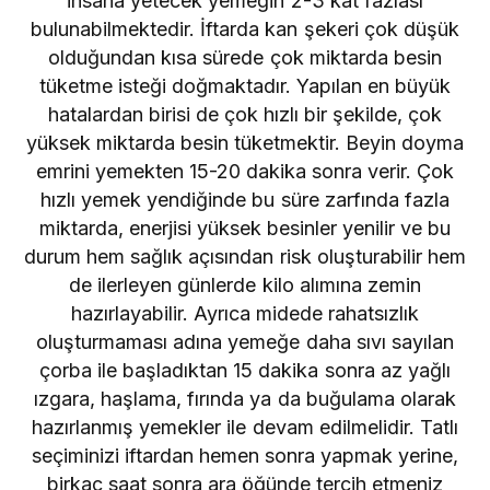
insana yetecek yemeğin 2-3 kat fazlası
bulunabilmektedir. İftarda kan şekeri çok düşük
olduğundan kısa sürede çok miktarda besin
tüketme isteği doğmaktadır. Yapılan en büyük
hatalardan birisi de çok hızlı bir şekilde, çok
yüksek miktarda besin tüketmektir. Beyin doyma
emrini yemekten 15-20 dakika sonra verir. Çok
hızlı yemek yendiğinde bu süre zarfında fazla
miktarda, enerjisi yüksek besinler yenilir ve bu
durum hem sağlık açısından risk oluşturabilir hem
de ilerleyen günlerde kilo alımına zemin
hazırlayabilir. Ayrıca midede rahatsızlık
oluşturmaması adına yemeğe daha sıvı sayılan
çorba ile başladıktan 15 dakika sonra az yağlı
ızgara, haşlama, fırında ya da buğulama olarak
hazırlanmış yemekler ile devam edilmelidir. Tatlı
seçiminizi iftardan hemen sonra yapmak yerine,
birkaç saat sonra ara öğünde tercih etmeniz