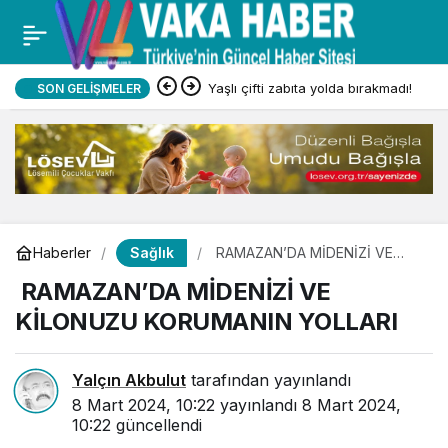
Yaşlı çifti zabıta yolda bırakmadı!
SON GELIŞMELER
Sağlık
Haberler
RAMAZAN’DA MİDENİZİ VE
KİLONUZU KORUMANIN
RAMAZAN’DA MİDENİZİ VE
YOLLARI
KİLONUZU KORUMANIN YOLLARI
Yalçın Akbulut
tarafından yayınlandı
8 Mart 2024, 10:22
yayınlandı
8 Mart 2024,
10:22
güncellendi