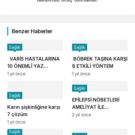
Benzer Haberler
Sağlık
Sağlık
VARİS HASTALARINA
BÖBREK TAŞINA KARŞI
10 ÖNEMLİ YAZ
8 ETKİLİ YÖNTEM
ÖNERİSİ!
1 yıl önce
1 yıl önce
Sağlık
Sağlık
EPİLEPSİ NÖBETLERİ
Karın şişkinliğine karşı
AMELİYAT İLE
7 çözüm
ÖNLENEBİLİYOR!
2 yıl önce
1 yıl önce
Sağlık