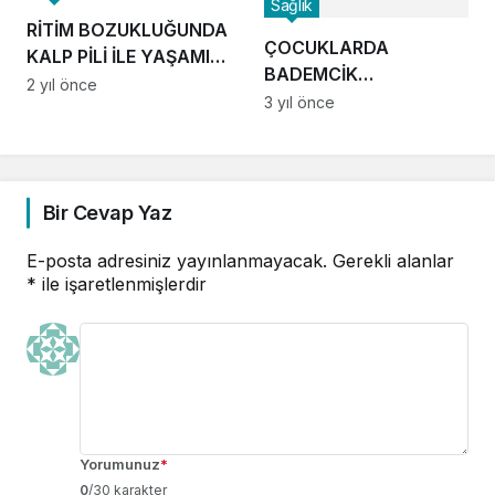
Sağlık
RİTİM BOZUKLUĞUNDA
ÇOCUKLARDA
KALP PİLİ İLE YAŞAMIN
BADEMCİK
PÜF NOKTALARI
2 yıl önce
AMELİYATI NE ZAMAN
3 yıl önce
YAPILMALI?
Bir Cevap Yaz
E-posta adresiniz yayınlanmayacak.
Gerekli alanlar
*
ile işaretlenmişlerdir
Yorumunuz
*
0
/30 karakter