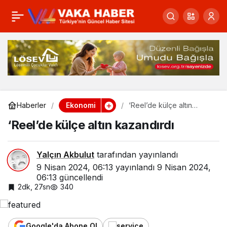
Türkiye-Çin Ekonomik
0
Paylaş
Forumu 6. kez
düzenlenecek
Ekonomi
Haberler
‘Reel’de külçe altın
kazandırdı
‘Reel’de külçe altın kazandırdı
Yalçın Akbulut
tarafından yayınlandı
9 Nisan 2024, 06:13
yayınlandı
9 Nisan 2024,
06:13
güncellendi
2dk, 27sn
340
Google'da Abone Ol