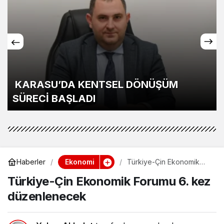
ASU’DA KENTSEL DÖNÜŞÜM
Ünlü 
ECİ BAŞLADI
dönüş
Ekonomi
Haberler
Türkiye-Çin Ekonomik
Forumu 6. kez
Türkiye-Çin Ekonomik Forumu 6. kez
düzenlenecek
düzenlenecek