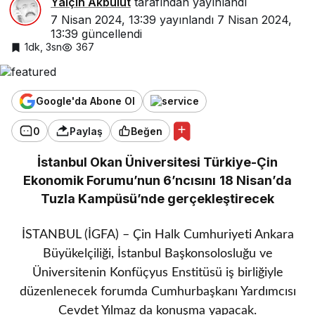
Yalçın Akbulut
tarafından yayınlandı
7 Nisan 2024, 13:39
yayınlandı
7 Nisan 2024,
13:39
güncellendi
1dk, 3sn
367
Google'da Abone Ol
0
Paylaş
Beğen
İstanbul Okan Üniversitesi Türkiye-Çin
Ekonomik Forumu’nun 6’ncısını 18 Nisan’da
Tuzla Kampüsü’nde gerçekleştirecek
İSTANBUL (İGFA) – Çin Halk Cumhuriyeti Ankara
Büyükelçiliği, İstanbul Başkonsolosluğu ve
Üniversitenin Konfüçyus Enstitüsü iş birliğiyle
düzenlenecek forumda Cumhurbaşkanı Yardımcısı
Cevdet Yılmaz da konuşma yapacak.