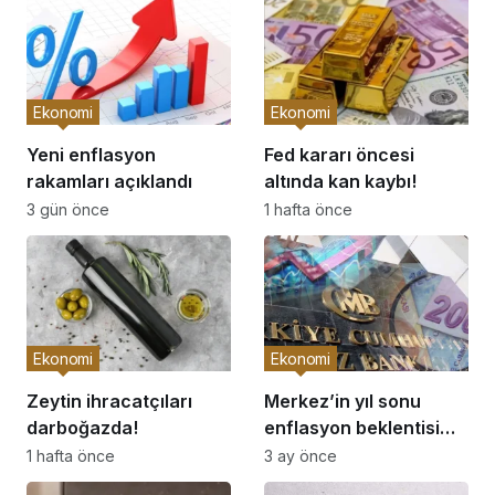
Ekonomi
Ekonomi
Yeni enflasyon
Fed kararı öncesi
rakamları açıklandı
altında kan kaybı!
3 gün önce
1 hafta önce
Ekonomi
Ekonomi
Zeytin ihracatçıları
Merkez’in yıl sonu
darboğazda!
enflasyon beklentisi
yüzde 26’ya çıktı
1 hafta önce
3 ay önce