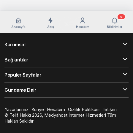
0
Anasayfa
Akış
Hesabım
Bildirimler
Kurumsal
Bağlantılar
Popüler Sayfalar
Gündeme Dair
Yazarlarımız
Künye
Hesabım
Gizlilik Politikası
İletişim
© Telif Hakkı 2026, Medyahost İnternet Hizmetleri Tüm
Hakları Saklıdır
en
iyi