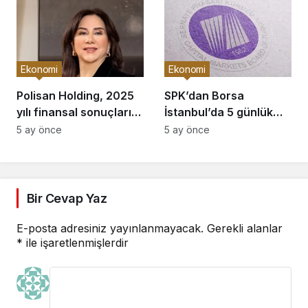
Ekonomi
Ekonomi
Polisan Holding, 2025
SPK’dan Borsa
yılı finansal sonuçlarını
İstanbul’da 5 günlük
açıkladı
tedbir
5 ay önce
5 ay önce
Bir Cevap Yaz
E-posta adresiniz yayınlanmayacak.
Gerekli alanlar
*
ile işaretlenmişlerdir