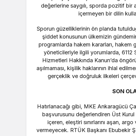
değerlerine saygılı, sporda pozitif bir
içermeyen bir dilin kull
Sporun güzelliklerinin ön planda tutuldu
şiddet konusunun ülkemizin gündemin
programlarda hakem kararları, hakem gö
yöneticileriyle ilgili yorumlarda, 611
Hizmetleri Hakkında Kanun’da öngörülen 
aşılmaması, kişilik haklarının ihlal edilm
gerçeklik ve doğruluk ilkeleri çerçev
SON OLA
Hatırlanacağı gibi, MKE Ankaragücü Ça
başvurusunu değerlendiren Üst Kurul t
içeren, eleştiri sınırlarını aşan, ar
vermeyecek. RTÜK Başkanı Ebubekir Şa