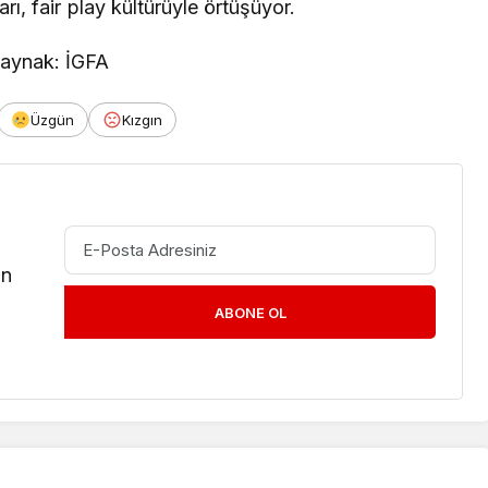
arı, fair play kültürüyle örtüşüyor.
aynak: İGFA
Üzgün
Kızgın
in
ABONE OL