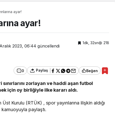
nlarına ayar!
rına ayar!
1dk, 32sn
218
Aralık 2023, 06:44
güncellendi
Paylaş
0
Beğen
i sınırlarını zorlayan ve haddi aşan futbol
 için oy birliğiyle ilke kararı aldı.
Sağlık
Geniz eti hakkında
Üst Kurulu (RTÜK) , spor yayınlarına ilişkin aldığı
doğru sanılan 5 yanlış!
nı kamuoyuyla paylaştı.