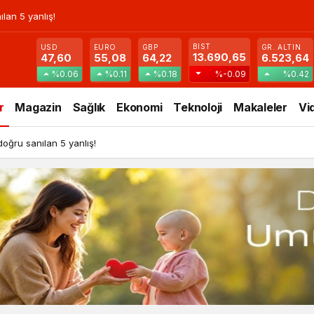
lan 5 yanlış!
BIST
USD
EURO
GBP
GR. ALTIN
13.690,65
47,60
55,08
64,22
6.523,64
%0.06
%0.11
%0.18
%-0.09
%0.42
r
Magazin
Sağlık
Ekonomi
Teknoloji
Makaleler
Vi
doğru sanılan 5 yanlış!