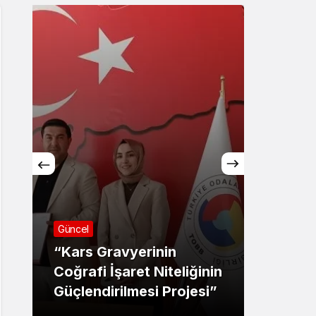
Sistem Modu
Sistem modunu seçin.
Güncel
“Kars Gravyerinin
Asayiş
Coğrafi İşaret Niteliğinin
Güçlendirilmesi Projesi”
BASI