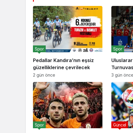
Spor
Spor
Pedallar Kandıra’nın eşsiz
Uluslara
güzelliklerine çevrilecek
Turnuvas
damga v
2 gün önce
3 gün önc
Spor
Güncel