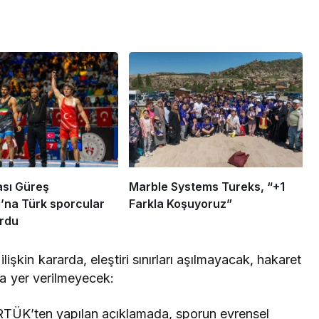
ası Güreş
Marble Systems Tureks, “+1
’na Türk sporcular
Farkla Koşuyoruz”
rdu
ilişkin kararda, eleştiri sınırları aşılmayacak, hakaret
aya yer verilmeyecek:
 RTÜK’ten yapılan açıklamada, sporun evrensel