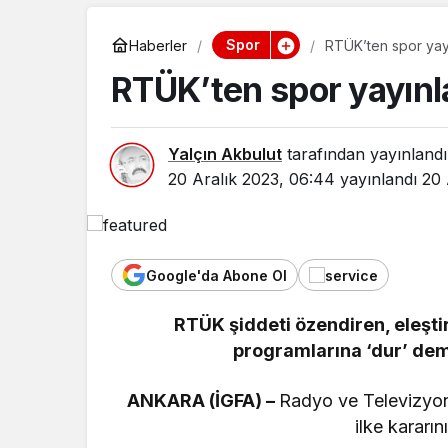
Spor
Haberler
RTÜK’ten spor yayı
RTÜK’ten spor yayınla
Yalçın Akbulut
tarafından yayınlandı
20 Aralık 2023, 06:44
yayınlandı
20 
Google'da Abone Ol
RTÜK şiddeti özendiren, eleştir
programlarına ‘dur’ demek
ANKARA (İGFA) –
Radyo ve Televizyon 
ilke kararı