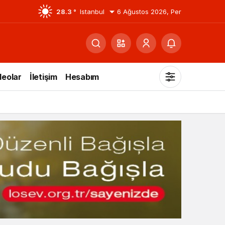
28.3 °
Istanbul
6 Ağustos 2026, Per
deolar
İletişim
Hesabım
Mod
değiştir
Gündüz Modu
Gündüz modunu seçin.
Gece Modu
Gece modunu seçin.