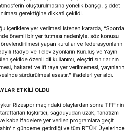
 atmosferin oluşturulmasına yönelik barışçı, şiddet
anılması gerektiğine dikkati çekildi.
ğu içeriklere yer verilmesi istenen kararda, “Sporda
de önemli bir yer tutması nedeniyle, söz konusu
revlendirilmesi yapan kurullar ve federasyonların
2 Sayılı Radyo ve Televizyonların Kuruluş ve Yayın
şekilde özenli dil kullanımı, eleştiri sınırlarının
emesi, hakaret ve iftiraya yer verilmemesi, yayınların
esinde sürdürülmesi esastır.” ifadeleri yer aldı.
YLAR ETKİLİ OLDU
ykur Rizespor maçındaki olaylardan sonra TFF’nin
araftarları kışkırtıcı, sağduyudan uzak, fanatizm
go ve kaba ifadelere yer verilen programlara geçit
hin’in gündeme getirdiği ve tüm RTÜK Üyelerince