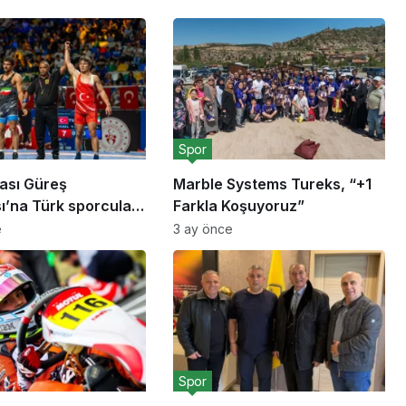
Spor
rası Güreş
Marble Systems Tureks, “+1
ı’na Türk sporcular
Farkla Koşuyoruz”
urdu
e
3 ay önce
Spor