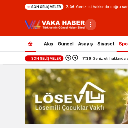
7:36
Geniz eti hakkında doğru sanı
SON GELIŞMELER
Akış
Güncel
Asayiş
Siyaset
Spo
7:36
Geniz eti hakkında 
SON GELIŞMELER