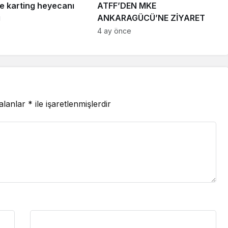
e karting heyecanı
ATFF’DEN MKE
i
ANKARAGÜCÜ’NE ZİYARET
4 ay önce
 alanlar
*
ile işaretlenmişlerdir