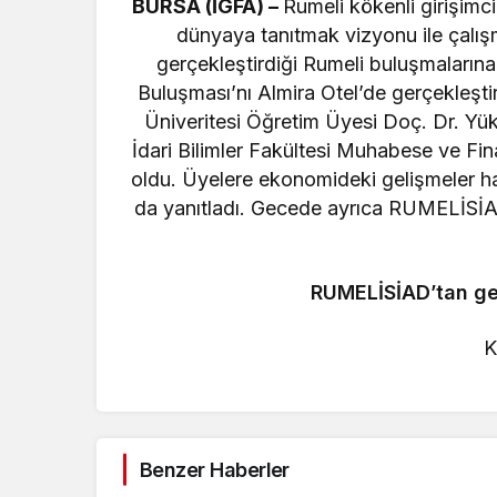
BURSA (İGFA) –
Rumeli kökenli girişimc
dünyaya tanıtmak vizyonu ile çalı
gerçekleştirdiği Rumeli buluşmalarına 
Buluşması’nı Almira Otel’de gerçekleşt
Üniveritesi Öğretim Üyesi Doç. Dr. Yüks
İdari Bilimler Fakültesi Muhabese ve F
oldu. Üyelere ekonomideki gelişmeler h
da yanıtladı. Gecede ayrıca RUMELİSİAD 
RUMELİSİAD’tan ge
K
Benzer Haberler