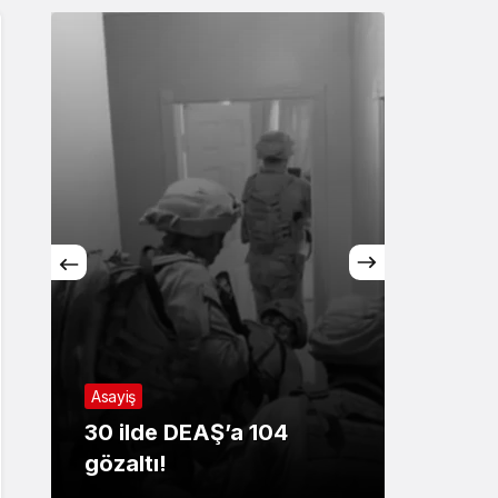
Sistem Modu
Sistem modunu seçin.
Asayiş
Sağlık
30 ilde DEAŞ’a 104
ŞİDDE
gözaltı!
AĞRI