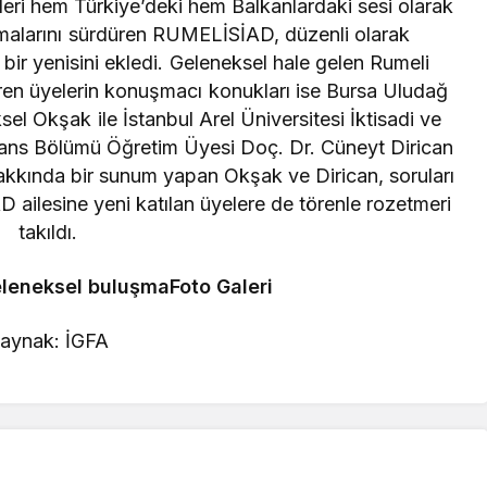
ileri hem Türkiye’deki hem Balkanlardaki sesi olarak
şmalarını sürdüren RUMELİSİAD, düzenli olarak
bir yenisini ekledi. Geleneksel hale gelen Rumeli
iren üyelerin konuşmacı konukları ise Bursa Uludağ
el Okşak ile İstanbul Arel Üniversitesi İktisadi ve
inans Bölümü Öğretim Üyesi Doç. Dr. Cüneyt Dirican
akkında bir sunum yapan Okşak ve Dirican, soruları
ailesine yeni katılan üyelere de törenle rozetmeri
takıldı.
leneksel buluşmaFoto Galeri
aynak: İGFA