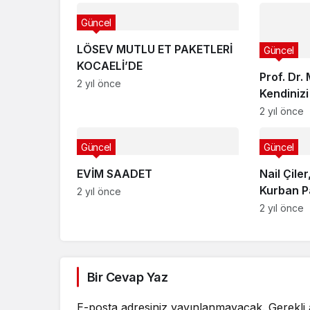
Güncel
LÖSEV MUTLU ET PAKETLERİ
Güncel
KOCAELİ’DE
Prof. Dr.
2 yıl önce
Kendinizi
kandırma
2 yıl önce
Güncel
Güncel
EVİM SAADET
Nail Çile
Kurban Pa
2 yıl önce
2 yıl önce
Bir Cevap Yaz
E-posta adresiniz yayınlanmayacak.
Gerekli