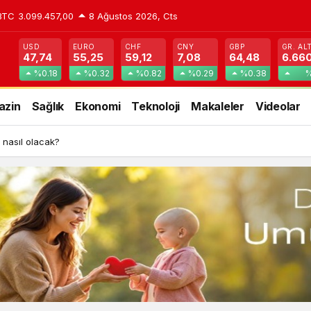
BTC
3.099.457,00
8 Ağustos 2026, Cts
USD
EURO
CHF
CNY
GBP
GR. AL
47,74
55,25
59,12
7,08
64,48
6.66
%0.18
%0.32
%0.82
%0.29
%0.38
%
azin
Sağlık
Ekonomi
Teknoloji
Makaleler
Videolar
 nasıl olacak?