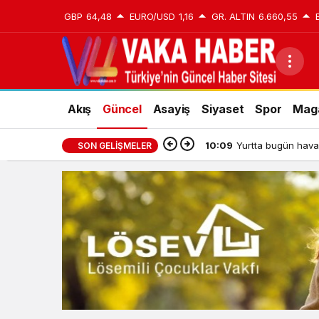
GBP
64,48
EURO/USD
1,16
GR. ALTIN
6.660,55
Akış
Güncel
Asayiş
Siyaset
Spor
Mag
10:09
Yurtta bugün hava
SON GELIŞMELER