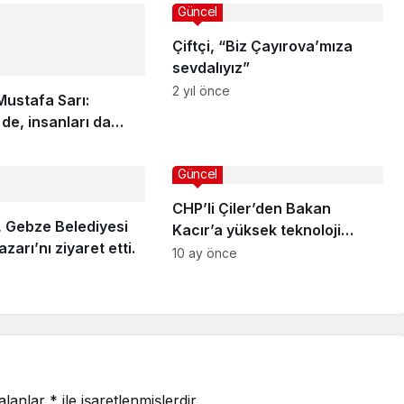
Güncel
Çiftçi, “Biz Çayırova’mıza
sevdalıyız”
2 yıl önce
 Mustafa Sarı:
 de, insanları da
yın!
Güncel
CHP’li Çiler’den Bakan
r, Gebze Belediyesi
Kacır’a yüksek teknoloji
zarı’nı ziyaret etti.
yatırımları soruları
10 ay önce
 alanlar
*
ile işaretlenmişlerdir