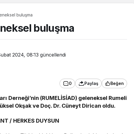
eneksel buluşma
eneksel buluşma
Şubat 2024, 08:13
güncellendi
0
Paylaş
Beğen
ları Derneği’nin (RUMELİSİAD) geleneksel Rumeli
Yüksel Okşak ve Doç. Dr. Cüneyt Dirican oldu.
Güncel
Yurtta bugün hava nasıl
ANT / HERKES DUYSUN
olacak?