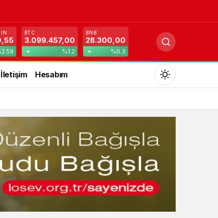
TIN
BTC
BNB
0,55
3.099.457,00
28.300,00
2.59
%1.2
%0.3
İletişim
Hesabım
Mod
değiştir
Gündüz Modu
Gündüz modunu seçin.
Gece Modu
Gece modunu seçin.