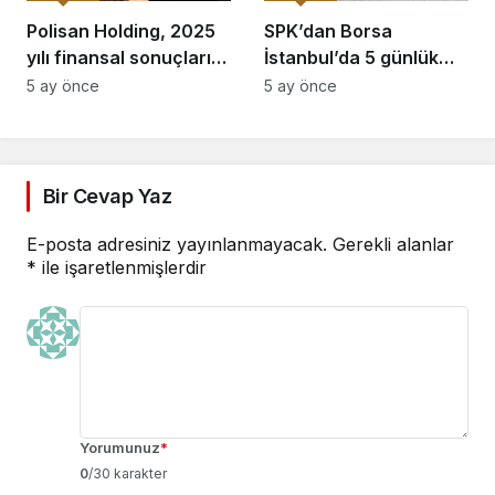
Polisan Holding, 2025
SPK’dan Borsa
yılı finansal sonuçlarını
İstanbul’da 5 günlük
açıkladı
tedbir
5 ay önce
5 ay önce
Bir Cevap Yaz
E-posta adresiniz yayınlanmayacak.
Gerekli alanlar
*
ile işaretlenmişlerdir
Yorumunuz
*
0
/30 karakter