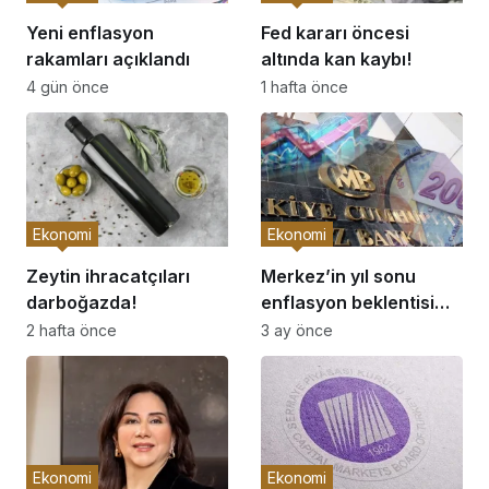
Yeni enflasyon
Fed kararı öncesi
rakamları açıklandı
altında kan kaybı!
4 gün önce
1 hafta önce
Ekonomi
Ekonomi
Zeytin ihracatçıları
Merkez’in yıl sonu
darboğazda!
enflasyon beklentisi
yüzde 26’ya çıktı
2 hafta önce
3 ay önce
Ekonomi
Ekonomi