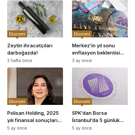
Ekonomi
Ekonomi
Zeytin ihracatçıları
Merkez’in yıl sonu
darboğazda!
enflasyon beklentisi
yüzde 26’ya çıktı
2 hafta önce
3 ay önce
Ekonomi
Ekonomi
Polisan Holding, 2025
SPK’dan Borsa
yılı finansal sonuçlarını
İstanbul’da 5 günlük
açıkladı
tedbir
5 ay önce
5 ay önce