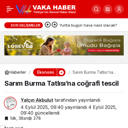
TÜFE’de yıllık yüzde
0
Paylaş
33,28 artış
Yurtta bugün hava nasıl olacak?
SON GELIŞMELER
Ekonomi
Haberler
Sarım Burma Tatlısı’na
coğrafi tescil
Sarım Burma Tatlısı’na coğrafi tescil
Yalçın Akbulut
tarafından yayınlandı
4 Eylül 2025, 09:40
yayınlandı
4 Eylül 2025,
09:40
güncellendi
1dk, 38sn
278