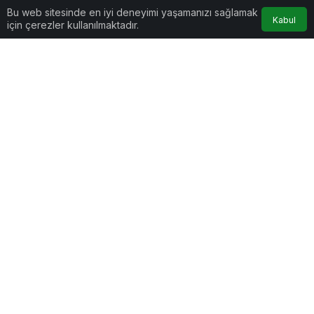
Bu web sitesinde en iyi deneyimi yaşamanızı sağlamak
Kabul
için çerezler kullanılmaktadır.
Göz Atın
Cumhurbaşkanı Erdoğan,
Gebze Gazeteciler
Bahçeli’yi Külliye’de
Cemiyeti’nden
kabul etti
Kaymakam Özyiğit’e
Ziyaret