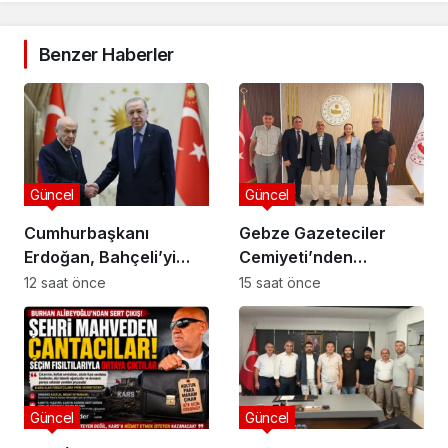
Benzer Haberler
Güncel
Güncel
Cumhurbaşkanı
Gebze Gazeteciler
Erdoğan, Bahçeli’yi
Cemiyeti’nden
Külliye’de kabul etti
Kaymakam Özyiğit’e
12 saat önce
15 saat önce
Ziyaret
Güncel
Güncel