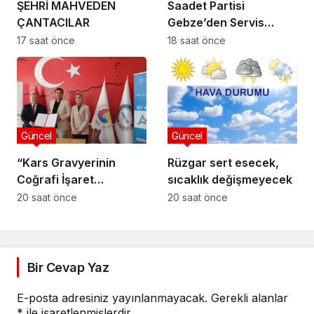
ŞEHRİ MAHVEDEN
Saadet Partisi
ÇANTACILAR
Gebze’den Servis
Esnafına Destek
17 saat önce
18 saat önce
Ziyareti: “Sektörde
Adalet Sağlanmalı”
Güncel
Güncel
“Kars Gravyerinin
Rüzgar sert esecek,
Coğrafi İşaret
sıcaklık değişmeyecek
Niteliğinin
20 saat önce
20 saat önce
Güçlendirilmesi
Projesi”
Bir Cevap Yaz
E-posta adresiniz yayınlanmayacak.
Gerekli alanlar
*
ile işaretlenmişlerdir