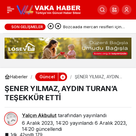
TUNCER SALTAŞ,
0
Paylaş
ADAYLIĞINI AÇIKLIYOR
Bozcaada mercan resifleri için
SON GELIŞMELER
koruma seferberliği
Güncel
Haberler
ŞENER YILMAZ, AYDIN
TURAN’A TEŞEKKÜR ETTİ
ŞENER YILMAZ, AYDIN TURAN’A
TEŞEKKÜR ETTİ
Yalçın Akbulut
tarafından yayınlandı
6 Aralık 2023, 14:20
yayınlandı
6 Aralık 2023,
14:20
güncellendi
1dk, 42sn
179