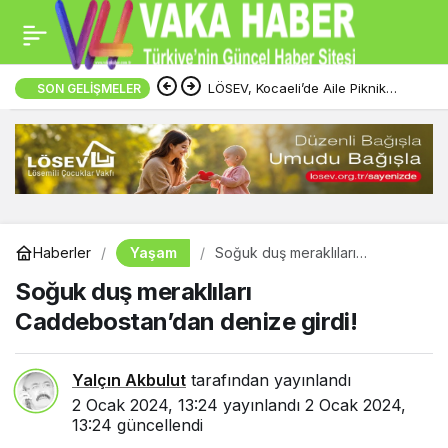
LÖSEV, Kocaeli’de Aile Piknik
SON GELIŞMELER
Etkinliği Düzenledi
Yaşam
Haberler
Soğuk duş meraklıları
Caddebostan’dan denize girdi!
Soğuk duş meraklıları
Caddebostan’dan denize girdi!
Yalçın Akbulut
tarafından yayınlandı
2 Ocak 2024, 13:24
yayınlandı
2 Ocak 2024,
13:24
güncellendi