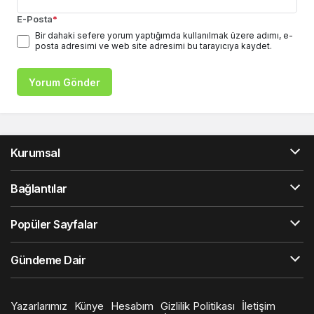
E-Posta
*
Bir dahaki sefere yorum yaptığımda kullanılmak üzere adımı, e-
posta adresimi ve web site adresimi bu tarayıcıya kaydet.
Yorum Gönder
Kurumsal
Bağlantılar
Popüler Sayfalar
Gündeme Dair
Yazarlarımız
Künye
Hesabım
Gizlilik Politikası
İletişim