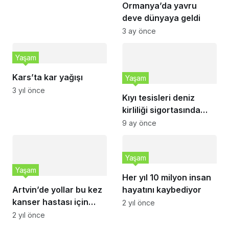
Ormanya’da yavru
deve dünyaya geldi
3 ay önce
Yaşam
Kars’ta kar yağışı
Yaşam
3 yıl önce
Kıyı tesisleri deniz
kirliliği sigortasında
teminatlar üç kat arttı
9 ay önce
Yaşam
Yaşam
Her yıl 10 milyon insan
Artvin’de yollar bu kez
hayatını kaybediyor
kanser hastası için
2 yıl önce
açıldı
2 yıl önce