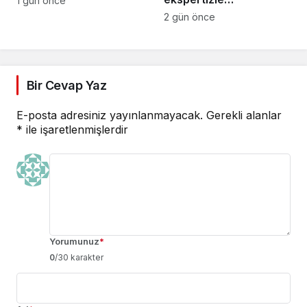
1 gün önce
vatandaşlık’
2 gün önce
operasyonu
Bir Cevap Yaz
E-posta adresiniz yayınlanmayacak.
Gerekli alanlar
*
ile işaretlenmişlerdir
Yorumunuz
*
0
/30 karakter