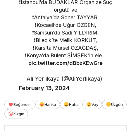
❗️İstanbul’da BUDAKLAR Organize Suç
örgütü ve
❗️Antalya’da Soner TAYYAR,
❗️Kocaeli’de Uğur ÖZGEN,
❗️Samsun’da Sadi YILDIRIM,
❗️Bilecik’te Melik KORKUT,
❗️Kars’ta Mürsel ÖZAĞDAŞ,
❗️Konya’da Bülent ŞİMŞEK'in ele…
pic.twitter.com/dBbzKEwGre
— Ali Yerlikaya (@AliYerlikaya)
February 13, 2024
Beğendim
Harika
Haha
Vay
Üzgün
Kızgın