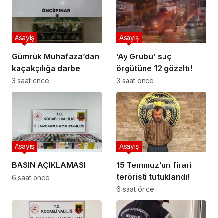
Asayiş
Asayiş
Gümrük Muhafaza’dan
‘Ay Grubu’ suç
kaçakçılığa darbe
örgütüne 12 gözaltı!
3 saat önce
3 saat önce
Asayiş
Asayiş
BASIN AÇIKLAMASI
15 Temmuz’un firari
teröristi tutuklandı!
6 saat önce
6 saat önce