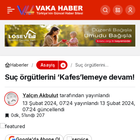
Balık tutarken düşüp
0
Paylaş
yaralandı
Asayiş
Haberler
Suç örgütlerini
‘Kafes’lemeye devam!
Suç örgütlerini ‘Kafes’lemeye devam!
Yalçın Akbulut
tarafından yayınlandı
13 Şubat 2024, 07:24
yayınlandı
13 Şubat 2024,
07:24
güncellendi
0dk, 51sn
207
Google'da Abone Ol