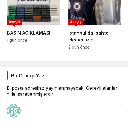
Asayiş
Asayiş
BASIN AÇIKLAMASI
İstanbul’da ‘sahte
ekspertizle
1 gün önce
vatandaşlık’
2 gün önce
operasyonu
Bir Cevap Yaz
E-posta adresiniz yayınlanmayacak.
Gerekli alanlar
*
ile işaretlenmişlerdir