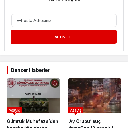
ABONE OL
Benzer Haberler
Asayiş
Asayiş
Gümrük Muhafaza’dan
‘Ay Grubu’ suç
kaçakçılığa darbe
örgütüne 12 gözaltı!