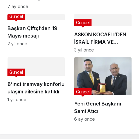
mürettebatı tahliye
7 ay önce
edildi
Güncel
Güncel
Başkan Çiftçi’den 19
ASKON KOCAELİ’DEN
Mayıs mesajı
İSRAİL FİRMA VE
2 yıl önce
ÜRÜNLERİNE BOYKOT
3 yıl önce
Güncel
8’inci tramvay konforlu
ulaşım ailesine katıldı
Güncel
1 yıl önce
Yeni Genel Başkanı
Sami Atıcı
6 ay önce