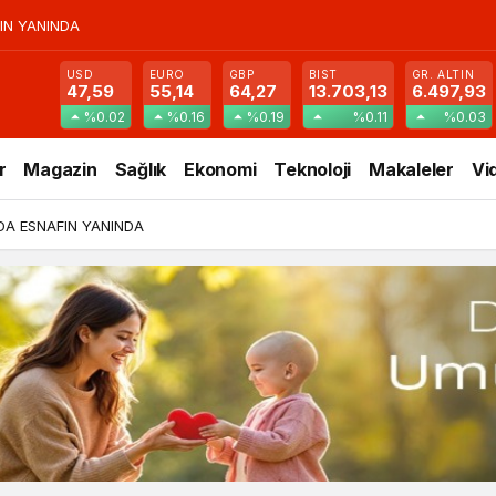
IN YANINDA
USD
EURO
GBP
BIST
GR. ALTIN
47,59
55,14
64,27
13.703,13
6.497,93
%0.02
%0.16
%0.19
%0.11
%0.03
r
Magazin
Sağlık
Ekonomi
Teknoloji
Makaleler
Vi
DA ESNAFIN YANINDA