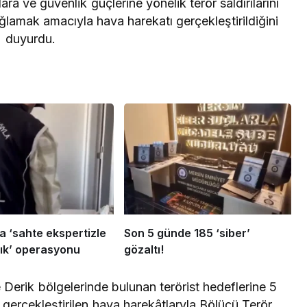
ra ve güvenlik güçlerine yönelik terör saldırılarını
ğlamak amacıyla hava harekatı gerçekleştirildiğini
duyurdu.
a ‘sahte ekspertizle
Son 5 günde 185 ‘siber’
ık’ operasyonu
gözaltı!
e Derik bölgelerinde bulunan terörist hedeflerine 5
erçekleştirilen hava harekâtlaryla Bölücü Terör