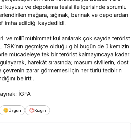
ol kuyusu ve depolama tesisi ile içerisinde sorumlu
rlendirilen mağara, sığınak, barınak ve depolardan
 imha edildiği kaydedildi.
li ve millî mühimmat kullanılarak çok sayıda terörist
lık, TSK’nın geçmişte olduğu gibi bugün de ülkemizin
rörle mücadeleye tek bir terörist kalmayıncaya kadar
gulayarak, harekât sırasında; masum sivillerin, dost
 ile çevrenin zarar görmemesi için her türlü tedbirin
ndığını belirtti.
aynak: İGFA
Üzgün
Kızgın