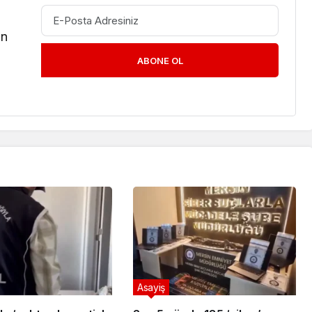
in
ABONE OL
Asayiş