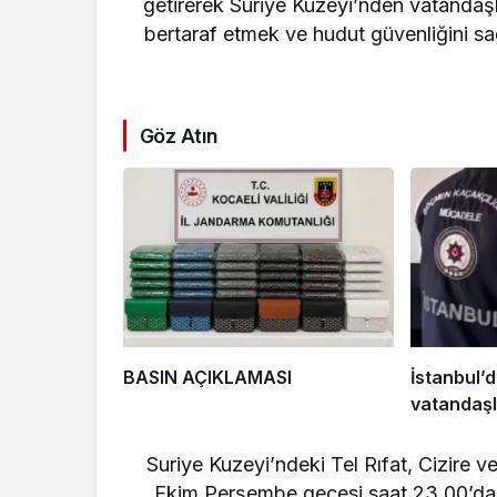
getirerek Suriye Kuzeyi’nden vatandaşla
bertaraf etmek ve hudut güvenliğini sa
Göz Atın
BASIN AÇIKLAMASI
İstanbul’d
vatandaşl
Suriye Kuzeyi’ndeki Tel Rıfat, Cizire v
Ekim Perşembe gecesi saat 23.00’da g