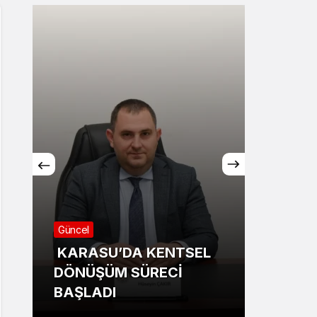
Sistem Modu
Sistem modunu seçin.
Güncel
Sağlık
KARASU’DA KENTSEL
DÖNÜŞÜM SÜRECİ
Ünlü 
BAŞLADI
bağım