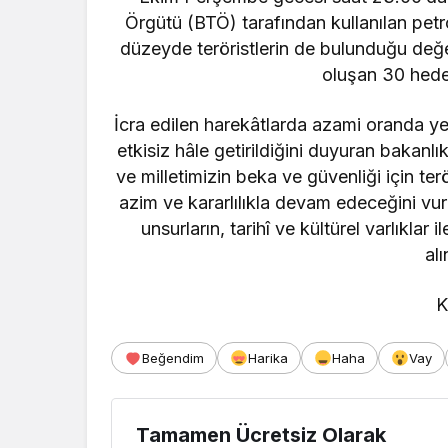
Örgütü (BTÖ) tarafından kullanılan petr
düzeyde teröristlerin de bulunduğu değe
oluşan 30 hedef
İcra edilen harekâtlarda azami oranda yer
etkisiz hâle getirildiğini duyuran bakan
ve milletimizin beka ve güvenliği için te
azim ve kararlılıkla devam edeceğini vur
unsurların, tarihî ve kültürel varlıklar
alı
K
Beğendim
Harika
Haha
Vay
Tamamen Ücretsiz Olarak