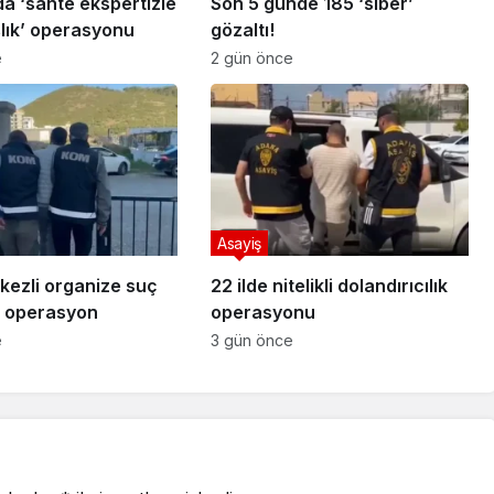
da ‘sahte ekspertizle
Son 5 günde 185 ‘siber’
lık’ operasyonu
gözaltı!
e
2 gün önce
Asayiş
kezli organize suç
22 ilde nitelikli dolandırıcılık
 operasyon
operasyonu
e
3 gün önce