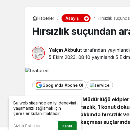
Asayiş
Haberler
Hırsızlık suçund
Hırsızlık suçundan ar
Yalçın Akbulut
tarafından yayınlandı
5 Ekim 2023, 08:10
yayınlandı
5 Ekim
Google'da Abone Ol
Keşan İlçe Emniyet Müdürlüğü ekipleri,
Bu web sitesinde en iyi deneyimi
eşya hakkında hırsızlık, 1 konut dokun
yaşamanızı sağlamak için
çerezler kullanılmaktadır.
bırakılmış eşya hakkında hırsızlık 
veya tutuklunun kaçması suçlarından
Gizlilik Politikası
Kabul