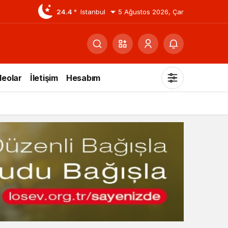
24.4 °
Istanbul
5 Ağustos 2026, Çar
deolar
İletişim
Hesabım
Mod
değiştir
Gündüz Modu
Gündüz modunu seçin.
Gece Modu
Gece modunu seçin.