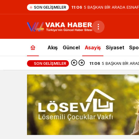
11:06
5 BAŞKAN BİR ARADA ESNAF
SON GELIŞMELER
Akış
Güncel
Asayiş
Siyaset
Spo
11:06
5 BAŞKAN BİR ARA
SON GELIŞMELER