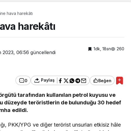
ine hava harekâtı
ava harekâtı
1dk, 18sn
260
m 2023, 06:56
güncellendi
Paylaş
0
Beğen
örgütü tarafından kullanılan petrol kuyusu ve
lu düzeyde teröristlerin de bulunduğu 30 hedef
Güncel
imha edildi.
5 BAŞKAN BİR ARADA
ESNAFIN YANINDA
ı, PKK/YPG ve diğer terörist unsurları etkisiz hâle