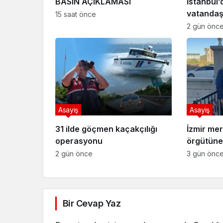
BASIN AÇIKLAMASI
İstanbul’
vatandaş
15 saat önce
2 gün önc
Asayiş
Asayiş
31 ilde göçmen kaçakçılığı
İzmir mer
operasyonu
örgütüne
2 gün önce
3 gün önc
Bir Cevap Yaz