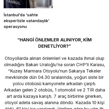
İstanbul’da ‘sahte
ekspertizle vatandaşlık’
operasyonu
“HANGİ ÖNLEMLER ALINIYOR, KİM
DENETLİYOR?”
Otoyollarda alınan önlemleri ve kazada ihmal olup
olmadığını Bakan Uraloğlu’na soran CHP’li Karasu,
“Kuzey Marmara Otoyolu’nun Sakarya Tekeler
mevkisinde dün 04.30 sıralarında, yoğun siste bir
yolcu otobüsü kamyonete arkadan çarptı.
Arkadan gelen 2 otobüs, 1 otomobil ve 2 TIR daha
art arda kazaya karıştı. 7 araç birbirine girerken,
otoyol adeta savaş alanına döndü. Kazada 10 kişi
öldü, 61 kişi ise yaralandı. Verilere göre bu yılın ilk