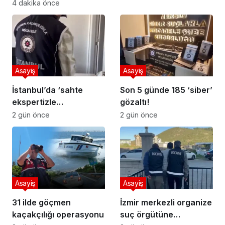
4 dakika önce
Asayiş
Asayiş
İstanbul’da ‘sahte
Son 5 günde 185 ‘siber’
ekspertizle
gözaltı!
vatandaşlık’
2 gün önce
2 gün önce
operasyonu
Asayiş
Asayiş
31 ilde göçmen
İzmir merkezli organize
kaçakçılığı operasyonu
suç örgütüne