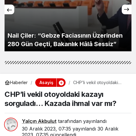
Nail Çiler: “Gebze Faciasının Üzerinden
280 Gün Geçti, Bakanlık Hâlâ Sessiz”
Asayiş
Haberler
CHP’li vekil otoyoldaki
kazayı sorguladı… Kazada
CHP’li vekil otoyoldaki kazayı
ihmal var mı?
sorguladı… Kazada ihmal var mı?
Yalçın Akbulut
tarafından yayınlandı
30 Aralık 2023, 07:35
yayınlandı
30 Aralık
2023, 07:35
güncellendi