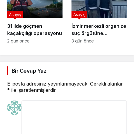
Asayiş
Asayiş
31 ilde göçmen
İzmir merkezli organize
kaçakçılığı operasyonu
suç örgütüne
operasyon
2 gün önce
3 gün önce
Bir Cevap Yaz
E-posta adresiniz yayınlanmayacak.
Gerekli alanlar
*
ile işaretlenmişlerdir