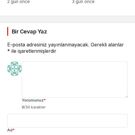
operasyon
2 gün önce
3 gün önce
Bir Cevap Yaz
E-posta adresiniz yayınlanmayacak.
Gerekli alanlar
*
ile işaretlenmişlerdir
Yorumunuz
*
0
/30 karakter
Ad
*