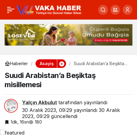
CHP’li vekil otoyoldaki
0
Paylaş
kazayı sorguladı…
Kazada ihmal var mı?
Asayiş
Haberler
Suudi Arabistan’a Beşiktaş
misillemesi
Suudi Arabistan’a Beşiktaş
misillemesi
Yalçın Akbulut
tarafından yayınlandı
30 Aralık 2023, 09:29
yayınlandı
30 Aralık
2023, 09:29
güncellendi
1dk, 16sn
180