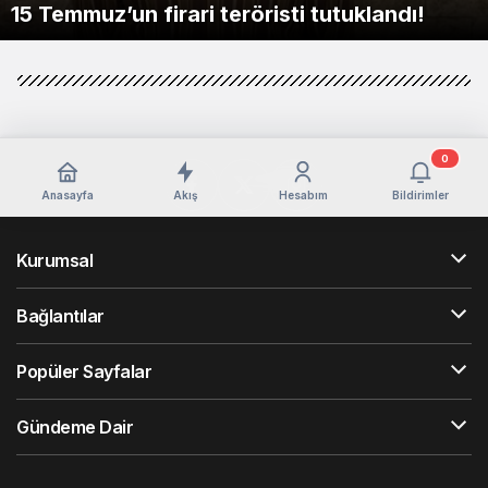
15 Temmuz’un firari teröristi tutuklandı!
Rüzgar sert esecek, sıcaklık değişmeyecek
Gün Geçti, Bakanlık Hâlâ Sessiz”
pazarlarıyla buluşturmaya devam ediyor
5 BAŞKAN BİR ARADA ESNAFIN YANINDA
BAŞLADI
dönüşebilir
BASIN AÇIKLAMASI
Yazın bacaklarda pıhtı tehlikesi artıyor!
hazırlandı!
0
Anasayfa
Akış
Hesabım
Bildirimler
Kurumsal
Bağlantılar
Popüler Sayfalar
Gündeme Dair