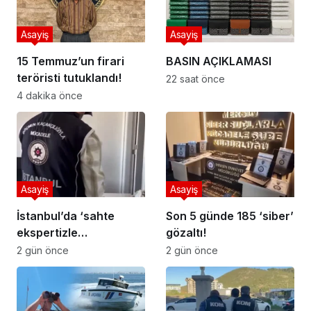
Asayiş
Asayiş
15 Temmuz’un firari
BASIN AÇIKLAMASI
teröristi tutuklandı!
22 saat önce
4 dakika önce
Asayiş
Asayiş
İstanbul’da ‘sahte
Son 5 günde 185 ‘siber’
ekspertizle
gözaltı!
vatandaşlık’
2 gün önce
2 gün önce
operasyonu