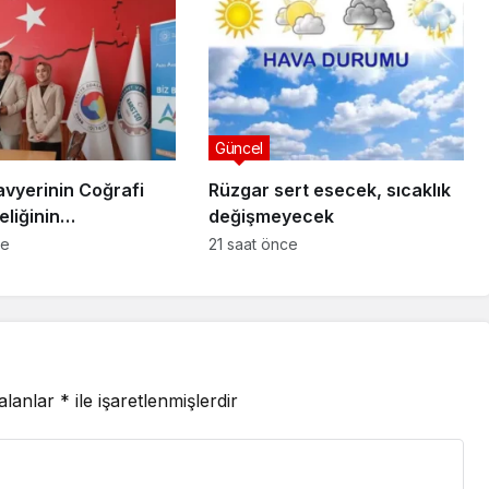
Güncel
avyerinin Coğrafi
Rüzgar sert esecek, sıcaklık
eliğinin
değişmeyecek
ilmesi Projesi”
ce
21 saat önce
 alanlar
*
ile işaretlenmişlerdir