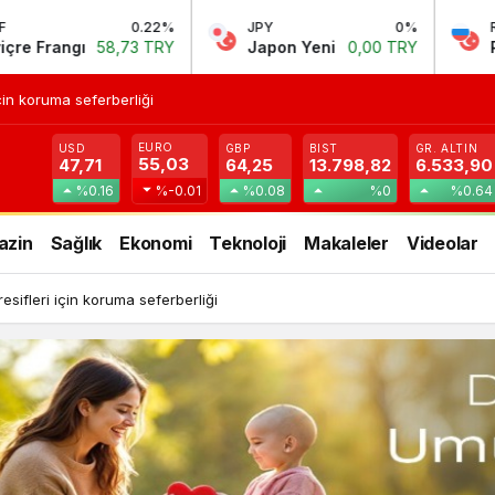
0.22%
JPY
0%
RUB
,73 TRY
Japon Yeni
0,00 TRY
Rus Rublesi
0,
in koruma seferberliği
EURO
USD
GBP
BIST
GR. ALTIN
55,03
47,71
64,25
13.798,82
6.533,90
%0.16
%-0.01
%0.08
%0
%0.64
azin
Sağlık
Ekonomi
Teknoloji
Makaleler
Videolar
ifleri için koruma seferberliği