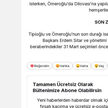
isterken, Ömeroğlu’da Dilovası’na yapıla
hemşerile
SON 
Tipioğlu ve Ömeroğlu’nun son durağı ise 
Başkanı Erdem Sıtar ve yönetimi 
beraberindekiler 31 Mart seçimleri önces
Beğendim
Harika
Haha
Vay
Tamamen Ücretsiz Olarak
Bültenimize Abone Olabilirsin
Yeni haberlerden haberdar olmak iç
fırsatı kaçırma ve ücretsiz e-posta