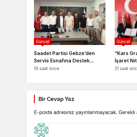
Güncel
Güncel
Saadet Partisi Gebze’den
“Kars Gr
Servis Esnafına Destek
İşaret Nit
Ziyareti: “Sektörde Adalet
Güçlendir
19 saat önce
21 saat ön
Sağlanmalı”
Bir Cevap Yaz
E-posta adresiniz yayınlanmayacak.
Gerekli