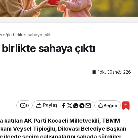
oğlu birlikte sahaya çıktı
birlikte sahaya çıktı
1dk, 39sn
226
Paylaş
0
Beğen
a katılan AK Parti Kocaeli Milletvekili, TBMM
Yaşam
kanı Veysel Tipioğlu, Dilovası Belediye Başkan
Bozcaada mercan
e ilçede seçim çalışmalarını sahada sürdüler.