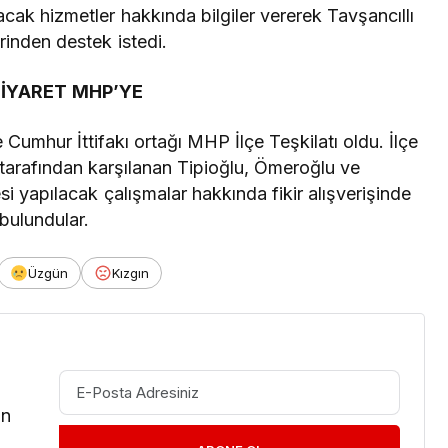
cak hizmetler hakkında bilgiler vererek Tavşancıllı
rinden destek istedi.
ZİYARET MHP’YE
Cumhur İttifakı ortağı MHP İlçe Teşkilatı oldu. İlçe
tarafından karşılanan Tipioğlu, Ömeroğlu ve
i yapılacak çalışmalar hakkında fikir alışverişinde
bulundular.
Üzgün
Kızgın
in