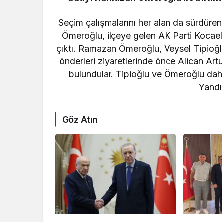
Seçim çalışmalarını her alan da sürdür
Ömeroğlu, ilçeye gelen AK Parti Kocaeli
çıktı. Ramazan Ömeroğlu, Veysel Tipioğlu 
önderleri ziyaretlerinde önce Alican Art
bulundular. Tipioğlu ve Ömeroğlu d
Yandık
Göz Atın