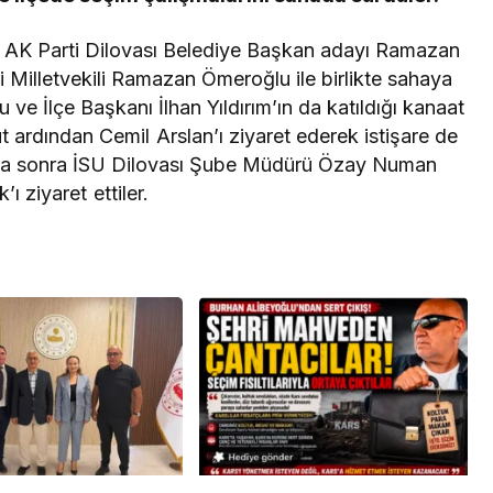
resifleri için koruma
seferberliği
en AK Parti Dilovası Belediye Başkan adayı Ramazan
 Milletvekili Ramazan Ömeroğlu ile birlikte sahaya
ve İlçe Başkanı İlhan Yıldırım’ın da katıldığı kanaat
ut ardından Cemil Arslan’ı ziyaret ederek istişare de
aha sonra İSU Dilovası Şube Müdürü Özay Numan
’ı ziyaret ettiler.