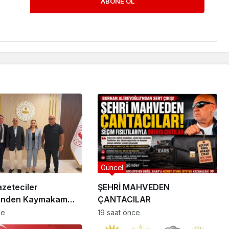
ABONE OL
Güncel
zeteciler
ŞEHRİ MAHVEDEN
i’nden Kaymakam
ÇANTACILAR
 Ziyaret
ce
19 saat önce