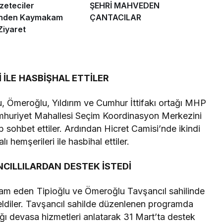
eteciler
ŞEHRİ MAHVEDEN
’nden Kaymakam
ÇANTACILAR
Ziyaret
 İLE HASBİŞHAL ETTİLER
, Ömeroğlu, Yıldırım ve Cumhur İttifakı ortağı MHP
Cumhuriyet Mahallesi Seçim Koordinasyon Merkezini
lip sohbet ettiler. Ardından Hicret Camisi’nde ikindi
ı hemşerileri ile hasbihal ettiler.
ILLILARDAN DESTEK İSTEDİ
vam eden Tipioğlu ve Ömeroğlu Tavşancıl sahilinde
geldiler. Tavşancıl sahilde düzenlenen programda
ğı devasa hizmetleri anlatarak 31 Mart’ta destek