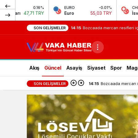
0.16%
EURO
-0.01%
CHF
1 TRY
Euro
55,03 TRY
İsviçre Frangı
58
14:15
Bozcaada mercan resifleri iç
SON GELIŞMELER
Akış
Güncel
Asayiş
Siyaset
Spor
Mag
14:15
Bozcaada mercan res
SON GELIŞMELER