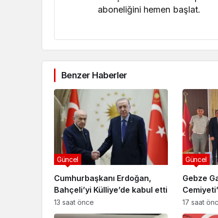
aboneliğini hemen başlat.
Benzer Haberler
Güncel
Güncel
Cumhurbaşkanı Erdoğan,
Gebze Ga
Bahçeli’yi Külliye’de kabul etti
Cemiyet
Özyiğit’e
13 saat önce
17 saat ön