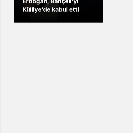
Erdoğan, Bahçeli’yi
opera
Külliye’de kabul etti
tutuk