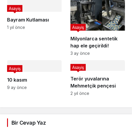
Asayiş
Bayram Kutlaması
Asayiş
1 yıl önce
Milyonlarca sentetik
hap ele geçirildi!
3 ay önce
Asayiş
Asayiş
Terör yuvalarına
10 kasım
Mehmetçik pençesi
9 ay önce
2 yıl önce
Bir Cevap Yaz