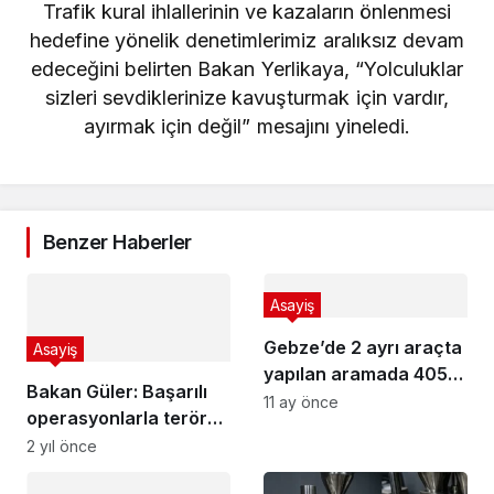
Trafik kural ihlallerinin ve kazaların önlenmesi
hedefine yönelik denetimlerimiz aralıksız devam
edeceğini belirten Bakan Yerlikaya, “Yolculuklar
sizleri sevdiklerinize kavuşturmak için vardır,
ayırmak için değil” mesajını yineledi.
Benzer Haberler
Asayiş
Gebze’de 2 ayrı araçta
Asayiş
yapılan aramada 405
Bakan Güler: Başarılı
adet elektronik sigara
11 ay önce
operasyonlarla teröre
ele geçirildi
ağır darbe vuruldu
2 yıl önce