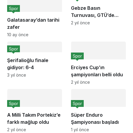
Gebze Basın
Spor
Turnuvası, GTÜ’de
Galatasaray’dan tarihi
başladı
2 yıl önce
zafer
10 ay önce
Spor
Spor
Şerifalioğlu finale
gidiyor: 6-4
Erciyes Cup’ın
şampiyonları belli oldu
3 yıl önce
2 yıl önce
Spor
Spor
A Milli Takım Portekiz’e
Süper Enduro
farklı mağlup oldu
Şampiyonası başladı
2 yıl önce
1 yıl önce