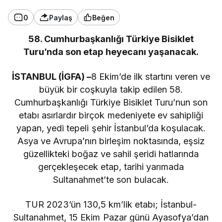
0
Paylaş
Beğen
58. Cumhurbaşkanlığı Türkiye Bisiklet
Turu’nda son etap heyecanı yaşanacak.
İSTANBUL (İGFA) –
8 Ekim’de ilk startını veren ve
büyük bir coşkuyla takip edilen 58.
Cumhurbaşkanlığı Türkiye Bisiklet Turu’nun son
etabı asırlardır birçok medeniyete ev sahipliği
yapan, yedi tepeli şehir İstanbul’da koşulacak.
Asya ve Avrupa’nın birleşim noktasında, eşsiz
güzellikteki boğaz ve sahil şeridi hatlarında
gerçekleşecek etap, tarihi yarımada
Sultanahmet’te son bulacak.
TUR 2023’ün 130,5 km’lik etabı; İstanbul-
Sultanahmet, 15 Ekim Pazar günü Ayasofya’dan