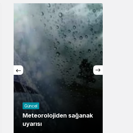
Sistem Modu
Sistem modunu seçin.
Güncel
Güncel
Meteorolojiden sağanak
Yurtt
uyarısı
olaca