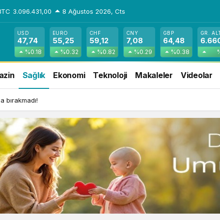
BTC
3.096.431,00
8 Ağustos 2026, Cts
USD
EURO
CHF
CNY
GBP
GR. AL
47,74
55,25
59,12
7,08
64,48
6.66
%0.18
%0.32
%0.82
%0.29
%0.38
azin
Sağlık
Ekonomi
Teknoloji
Makaleler
Videolar
lda bırakmadı!