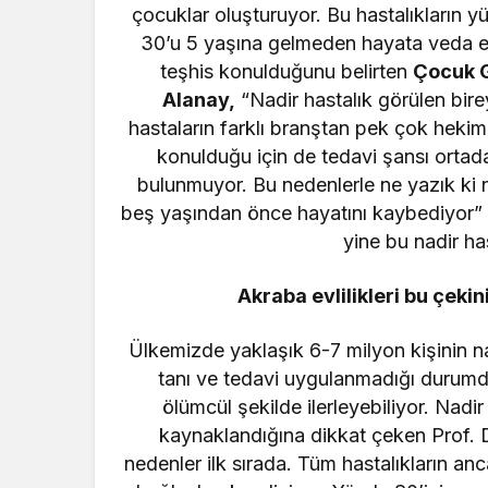
çocuklar oluşturuyor. Bu hastalıkların y
30’u 5 yaşına gelmeden hayata veda e
teşhis konulduğunu belirten
Çocuk G
Alanay,
“Nadir hastalık görülen birey
hastaların farklı branştan pek çok hekim
konulduğu için de tedavi şansı ortada
bulunmuyor. Bu nedenlerle ne yazık ki 
beş yaşından önce hayatını kaybediyor” d
yine bu nadir ha
Akraba evlilikleri bu çekini
Ülkemizde yaklaşık 6-7 milyon kişinin na
tanı ve tedavi uygulanmadığı durumda
ölümcül şekilde ilerleyebiliyor. Nadi
kaynaklandığına dikkat çeken Prof. D
nedenler ilk sırada. Tüm hastalıkların a