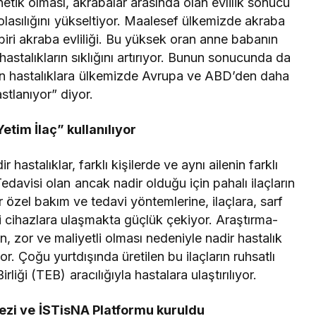
netik olması, akrabalar arasında olan evlilik sonucu
olasılığını yükseltiyor. Maalesef ülkemizde akraba
n biri akraba evliliği. Bu yüksek oran anne babanın
 hastalıkların sıklığını artırıyor. Bunun sonucunda da
ılan hastalıklara ülkemizde Avrupa ve ABD’den daha
stlanıyor” diyor.
etim İlaç” kullanılıyor
hastalıklar, farklı kişilerde ve aynı ailenin farklı
 Tedavisi olan ancak nadir olduğu için pahalı ilaçların
 özel bakım ve tedavi yöntemlerine, ilaçlara, sarf
i cihazlara ulaşmakta güçlük çekiyor. Araştırma-
n, zor ve maliyetli olması nedeniyle nadir hastalık
yor. Çoğu yurtdışında üretilen bu ilaçların ruhsatlı
rliği (TEB) aracılığıyla hastalara ulaştırılıyor.
ezi ve İSTisNA Platformu kuruldu