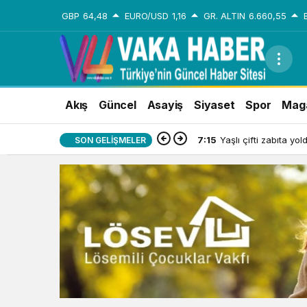
GBP
64,48
EURO/USD
1,16
GR. ALTIN
6.660,55
Akış
Güncel
Asayiş
Siyaset
Spor
Mag
7:15
Yaşlı çifti zabıta yo
SON GELIŞMELER