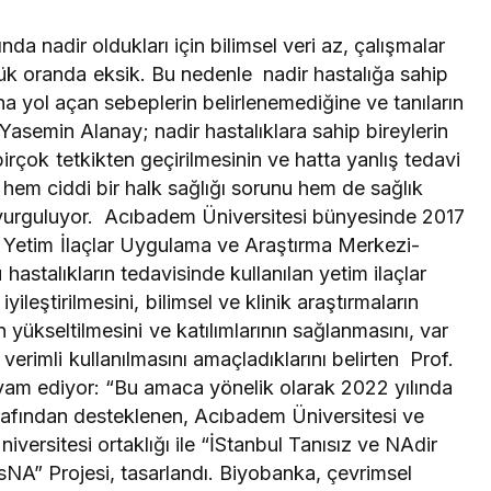
ında nadir oldukları için bilimsel veri az, çalışmalar
üyük oranda eksik. Bu nedenle nadir hastalığa sahip
ına yol açan sebeplerin belirlenemediğine ve tanıların
asemin Alanay; nadir hastalıklara sahip bireylerin
birçok tetkikten geçirilmesinin ve hatta yanlış tedavi
hem ciddi bir halk sağlığı sorunu hem de sağlık
nı vurguluyor. Acıbadem Üniversitesi bünyesinde 2017
ve Yetim İlaçlar Uygulama ve Araştırma Merkezi-
hastalıkların tedavisinde kullanılan yetim ilaçlar
yileştirilmesini, bilimsel ve klinik araştırmaların
in yükseltilmesini ve katılımlarının sağlanmasını, var
 verimli kullanılmasını amaçladıklarını belirten Prof.
vam ediyor: “Bu amaca yönelik olarak 2022 yılında
rafından desteklenen, Acıbadem Üniversitesi ve
ersitesi ortaklığı ile “İStanbul Tanısız ve NAdir
NA” Projesi, tasarlandı. Biyobanka, çevrimsel