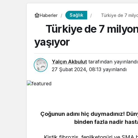
Sağlık
Haberler
Türkiye de 7 milyon 
Türkiye de 7 milyon k
yaşıyor
Yalçın Akbulut
tarafından yayınlandı
27 Şubat 2024, 08:13
yayınlandı
Çoğunun adını hiç duymadınız!
Düny
binden fazla nadir has
Kistik fibrozis, fenilketonüri ve SMA