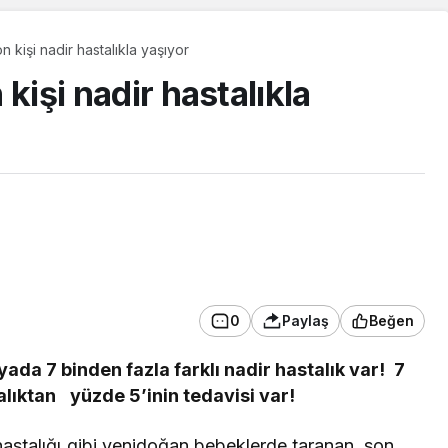
kişi nadir hastalıkla yaşıyor
işi nadir hastalıkla
0
Paylaş
Beğen
Güncel
ada 7 binden fazla farklı nadir hastalık var!
7
Yaşlı çifti zabıta yolda
talıktan
yüzde 5’inin tedavisi var!
bırakmadı!
 hastalığı gibi yenidoğan bebeklerde taranan, son