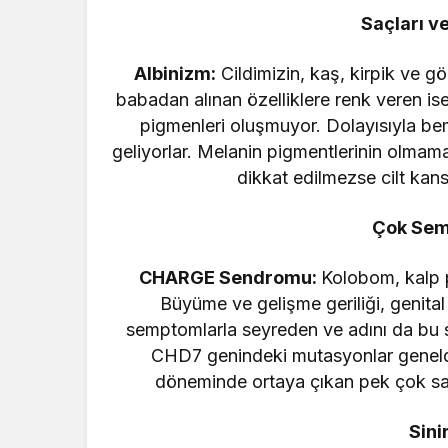
Saçları ve
Albinizm:
Cildimizin, kaş, kirpik ve gö
babadan alınan özelliklere renk veren is
pigmenleri oluşmuyor. Dolayısıyla bem
geliyorlar. Melanin pigmentlerinin olmamas
dikkat edilmezse cilt kan
Çok Sem
CHARGE Sendromu:
Kolobom, kalp p
Büyüme ve gelişme geriliği, genital
semptomlarla seyreden ve adını da bu s
CHD7 genindeki mutasyonlar genelde
döneminde ortaya çıkan pek çok sağl
Sini