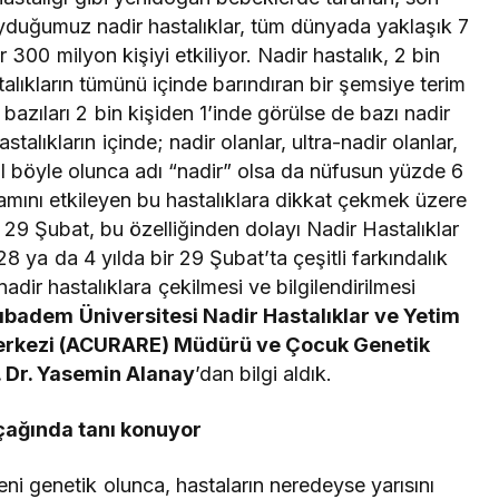
uyduğumuz nadir hastalıklar, tüm dünyada yaklaşık 7
r 300 milyon kişiyi etkiliyor. Nadir hastalık, 2 bin
alıkların tümünü içinde barındıran bir şemsiye terim
n bazıları 2 bin kişiden 1’inde görülse de bazı nadir
stalıkların içinde; nadir olanlar, ultra-nadir olanlar,
al böyle olunca adı “nadir” olsa da nüfusun yüzde 6
aşamını etkileyen bu hastalıklara dikkat çekmek üzere
29 Şubat, bu özelliğinden dolayı Nadir Hastalıklar
28 ya da 4 yılda bir 29 Şubat’ta çeşitli farkındalık
adir hastalıklara çekilmesi ve bilgilendirilmesi
ıbadem Üniversitesi Nadir Hastalıklar ve Yetim
Merkezi (ACURARE) Müdürü ve Çocuk Genetik
. Dr. Yasemin Alanay
’dan bilgi aldık.
çağında tanı konuyor
eni genetik olunca, hastaların neredeyse yarısını