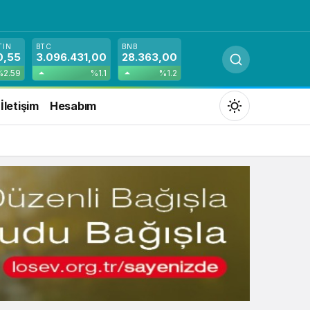
TIN
BTC
BNB
0,55
3.096.431,00
28.363,00
%2.59
%1.1
%1.2
İletişim
Hesabım
Mod
değiştir
Gündüz Modu
Gündüz modunu seçin.
Gece Modu
Gece modunu seçin.