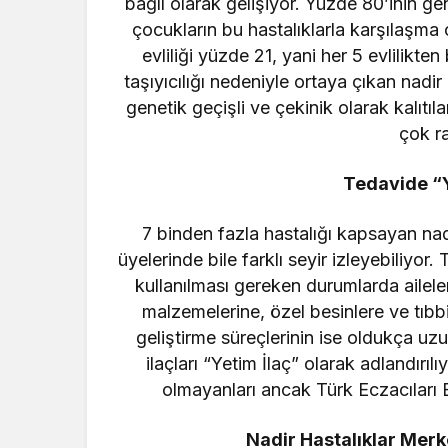
bağlı olarak gelişiyor. Yüzde 80’inin ge
çocukların bu hastalıklarla karşılaşma 
evliliği yüzde 21, yani her 5 evlilikte
taşıyıcılığı nedeniyle ortaya çıkan nadir
genetik geçişli ve çekinik olarak kalıt
çok ra
Tedavide “Y
7 binden fazla hastalığı kapsayan nadir 
üyelerinde bile farklı seyir izleyebiliyor.
kullanılması gereken durumlarda aileler
malzemelerine, özel besinlere ve tıbb
geliştirme süreçlerinin ise oldukça uzu
ilaçları “Yetim İlaç” olarak adlandırılı
olmayanları ancak Türk Eczacıları Bi
Nadir Hastalıklar Merk