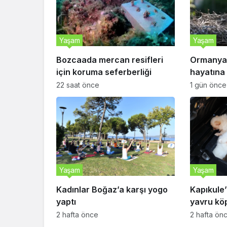
Yaşam
Yaşam
Bozcaada mercan resifleri
Ormanya’
için koruma seferberliği
hayatına 
22 saat önce
1 gün önce
Yaşam
Yaşam
Kadınlar Boğaz’a karşı yogo
Kapıkule’
yaptı
yavru köp
2 hafta önce
2 hafta ön