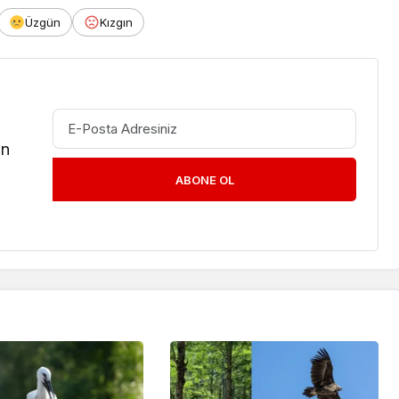
Üzgün
Kızgın
in
ABONE OL