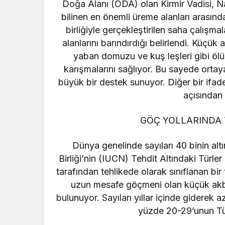
Doğa Alanı (ÖDA) olan Kirmir Vadisi, Na
bilinen en önemli üreme alanları arasınd
birliğiyle gerçekleştirilen saha çalış
alanlarını barındırdığı belirlendi. Küçük
yaban domuzu ve kuş leşleri gibi ölü 
karışmalarını sağlıyor. Bu sayede ortay
büyük bir destek sunuyor. Diğer bir ifa
açısından 
GÖÇ YOLLARINDA 
Dünya genelinde sayıları 40 binin a
Birliği’nin (IUCN) Tehdit Altındaki Türler
tarafından tehlikede olarak sınıflanan bi
uzun mesafe göçmeni olan küçük akb
bulunuyor. Sayıları yıllar içinde gidere
yüzde 20-29’unun Tür