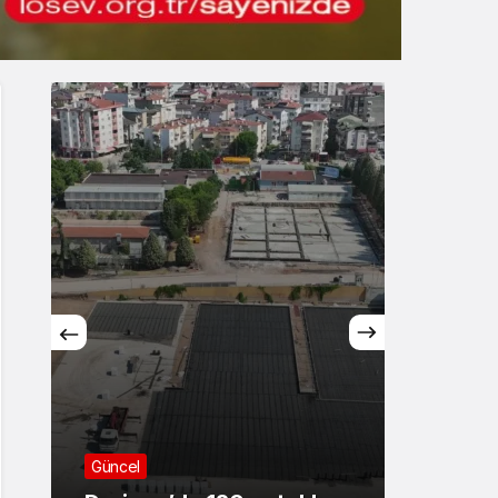
Gece Modu
Gece modunu seçin.
Sistem Modu
Sistem modunu seçin.
Asayiş
Asayiş