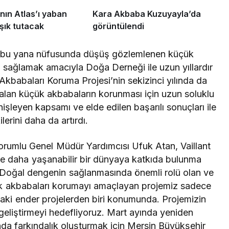
ın Atlas’ı yaban
Kara Akbaba Kuzuyayla’da
ışık tutacak
görüntülendi
an bu yana nüfusunda düşüş gözlemlenen küçük
ı sağlamak amacıyla Doğa Derneği ile uzun yıllardır
k Akbabaları Koruma Projesi’nin sekizinci yılında da
zalan küçük akbabaların korunması için uzun soluklu
nişleyen kapsamı ve elde edilen başarılı sonuçları ile
lerini daha da artırdı.
orumlu Genel Müdür Yardımcısı Ufuk Atan, Vaillant
le daha yaşanabilir bir dünyaya katkıda bulunma
, “Doğal dengenin sağlanmasında önemli rolü olan ve
ük akbabaları korumayı amaçlayan projemiz sadece
aki ender projelerden biri konumunda. Projemizin
a geliştirmeyi hedefliyoruz. Mart ayında yeniden
nda farkındalık oluşturmak için Mersin Büyükşehir