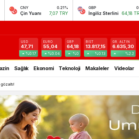
0.21%
GBP
0%
EURO/US
7,07 TRY
İngiliz Sterlini
64,18 TRY
Euro Ame
USD
EURO
GBP
BIST
GR. ALTIN
47,71
55,04
64,18
13.817,15
6.635,30
%0.17
%0.04
%0
%0.13
%2.2
azin
Sağlık
Ekonomi
Teknoloji
Makaleler
Videolar
gözaltı!