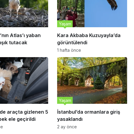
Yaşam
nın Atlas’ı yaban
Kara Akbaba Kuzuyayla’da
ışık tutacak
görüntülendi
1 hafta önce
Yaşam
de araçta gizlenen 5
İstanbul’da ormanlara giriş
ek ele geçirildi
yasaklandı
ce
2 ay önce