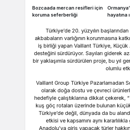
Bozcaada mercan resifleri için
Ormanya’n
koruma seferberliği
hayatına 
Türkiye’de 20. yüzyılın başlarınd
akbabaların varlığının korunmasına katk
iş birliği yapan Vaillant Türkiye, Küçü
desteğini sürdürüyor. Sayıları giderek a
bir yaklaşımla sürdürülen proje, bu yıl ge
olumlu etki
Vaillant Group Türkiye Pazarlamadan S
olarak doğa dostu ve çevreci ürünler
hedefiyle çalıştıklarına dikkat çekerek
kuş göç rotaları üzerinde bulunan küç
Türkiye’de değil, dünyada da bu aland
etkisi ve kapsamını aynı kararlılıkl
Anadolu’ya giriş yapacak türler hakkı