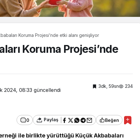
babaları Koruma Projesi’nde etki alanı genişliyor
aları Koruma Projesi’nde
3dk, 59sn
234
k 2024, 08:33
güncellendi
Paylaş
0
Beğen
Güncel
Derneği ile birlikte yürüttüğü Küçük Akbabaları