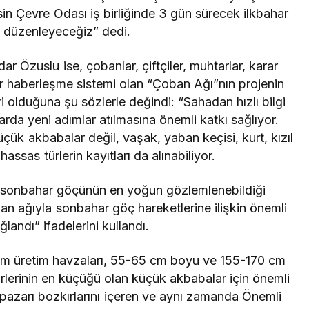
in Çevre Odası iş birliğinde 3 gün sürecek ilkbahar
i düzenleyeceğiz” dedi.
 Özuslu ise, çobanlar, çiftçiler, muhtarlar, karar
bir haberleşme sistemi olan “Çoban Ağı”nın projenin
 olduğuna şu sözlerle değindi: “Sahadan hızlı bilgi
rda yeni adımlar atılmasına önemli katkı sağlıyor.
küçük akbabalar değil, vaşak, yaban keçisi, kurt, kızıl
assas türlerin kayıtları da alınabiliyor.
ki sonbahar göçünün en yoğun gözlemlenebildiği
an ağıyla sonbahar göç hareketlerine ilişkin önemli
ağlandı” ifadelerini kullandı.
adim üretim havzaları, 55-65 cm boyu ve 155-170 cm
ürlerinin en küçüğü olan küçük akbabalar için önemli
pazarı bozkırlarını içeren ve aynı zamanda Önemli