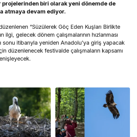
KARIN
Derince’de 120 yataklı
 projelerinden biri olarak yeni dönemde de
 DİKKAT!
sağlık tesisi inşa ediliyor
za atmaya devam ediyor.
üzenlenen “Süzülerek Göç Eden Kuşları Birlikte
un ilgi, gelecek dönem çalışmalarının hızlanması
 sonu itibarıyla yeniden Anadolu’ya giriş yapacak
için düzenlenecek festivalde çalışmaların kapsamı
enişleyecek.