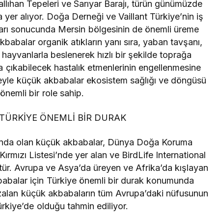
llıhan Tepeleri ve Sarıyar Barajı, türün günümüzde
a yer alıyor. Doğa Derneği ve Vaillant Türkiye’nin iş
maları sonucunda Mersin bölgesinin de önemli üreme
 akbabalar organik atıkların yanı sıra, yaban tavşanı,
hayvanlarla beslenerek hızlı bir şekilde toprağa
a çıkabilecek hastalık etmenlerinin engellenmesine
deyle küçük akbabalar ekosistem sağlığı ve döngüsü
önemli bir role sahip.
TÜRKİYE ÖNEMLİ BİR DURAK
ltında olan küçük akbabalar, Dünya Doğa Koruma
 Kırmızı Listesi’nde yer alan ve BirdLife International
r tür. Avrupa ve Asya’da üreyen ve Afrika’da kışlayan
abalar için Türkiye önemli bir durak konumunda
k azalan küçük akbabaların tüm Avrupa’daki nüfusunun
kiye’de olduğu tahmin ediliyor.