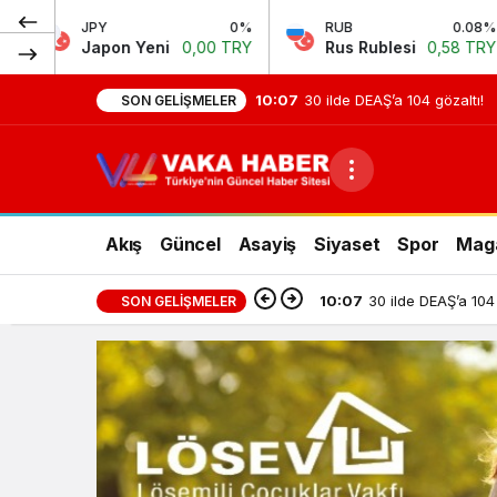
0%
RUB
0.08%
CNY
eni
0,00 TRY
Rus Rublesi
0,58 TRY
Çin Yuanı
10:07
30 ilde DEAŞ’a 104 gözaltı!
SON GELIŞMELER
Akış
Güncel
Asayiş
Siyaset
Spor
Mag
10:07
30 ilde DEAŞ’a 104 
SON GELIŞMELER