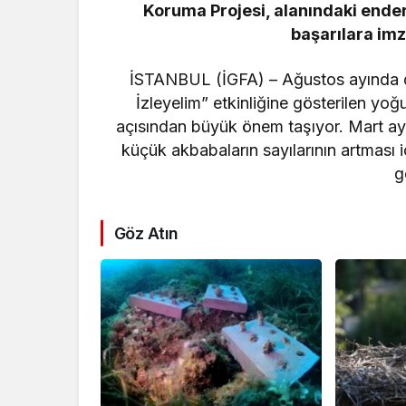
30 ilde DEAŞ’a 104
ŞİDDETLİ 
Koruma Projesi, alanındaki ender
gözaltı!
AĞRISINA
başarılara im
İSTANBUL (İGFA) – Ağustos ayında d
İzleyelim” etkinliğine gösterilen yoğ
açısından büyük önem taşıyor. Mart ayı
küçük akbabaların sayılarının artması 
g
Göz Atın