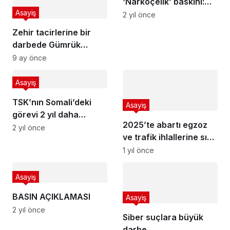
‘Narkoçelik’ baskını:
Asayiş
100 tutuklu
2 yıl önce
Zehir tacirlerine bir
darbede Gümrük
Muhafaza’dan
9 ay önce
Asayiş
TSK’nın Somali’deki
Asayiş
görevi 2 yıl daha
2025’te abartı egzoz
uzatıldı
2 yıl önce
ve trafik ihlallerine sıkı
denetim
1 yıl önce
Asayiş
BASIN AÇIKLAMASI
Asayiş
2 yıl önce
Siber suçlara büyük
darbe