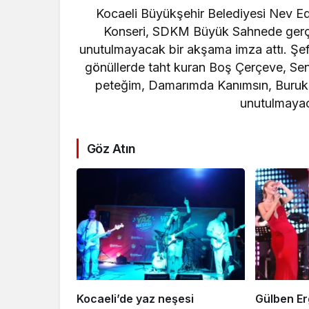
resifleri i
Kocaeli Büyükşehir Belediyesi Nev Ed
seferberliğ
Konseri, SDKM Büyük Sahnede gerçe
unutulmayacak bir akşama imza attı. Şef 
gönüllerde taht kuran Boş Çerçeve, S
peteğim, Damarımda Kanımsın, Buruk
unutulmayaca
Göz Atın
Kocaeli’de yaz neşesi
Gülben Erg