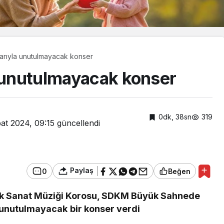
larıyla unutulmayacak konser
a unutulmayacak konser
0dk, 38sn
319
at 2024, 09:15
güncellendi
Paylaş
0
Beğen
rk Sanat Müziği Korosu, SDKM Büyük Sahnede
Güncel
 unutulmayacak bir konser verdi
mercan
Cumhurbaşkanı