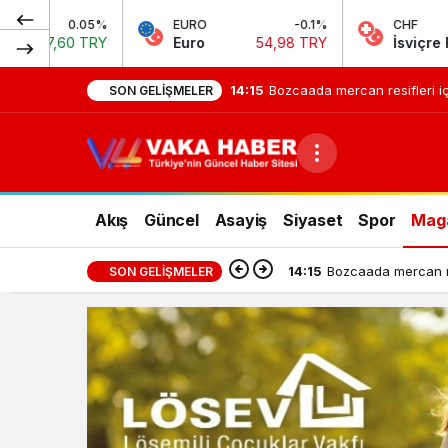
EURO
-0.1%
CHF
-0.61%
Euro
54,98 TRY
İsviçre Frangı
58,60 TRY
14:15
Bozcaada mercan resifleri iç
SON GELIŞMELER
Akış
Güncel
Asayiş
Siyaset
Spor
Mag
14:15
Bozcaada mercan res
SON GELIŞMELER