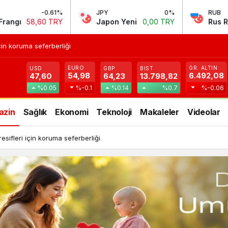
JPY
0%
RUB
-0.27%
Japon Yeni
0,00 TRY
Rus Rublesi
0,58 TRY
in koruma seferberliği
EURO
GR. ALTIN
USD
GBP
BIST
54,98
6.492,08
47,60
64,23
13.798,82
%0.05
%-0.1
%0.14
%0.7
%-0.06
azin
Sağlık
Ekonomi
Teknoloji
Makaleler
Videolar
ifleri için koruma seferberliği