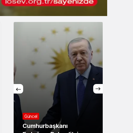
Gece Modu
Gece modunu seçin.
Sistem Modu
Sistem modunu seçin.
Asayiş
Sağlık
71 ilde dev narkotik