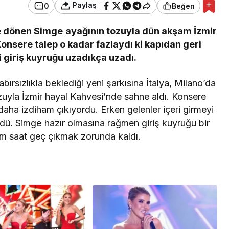
Paylaş
0
Beğen
ye dönen Simge ayağının tozuyla dün akşam İzmir
onsere talep o kadar fazlaydı ki kapıdan geri
 giriş kuyruğu uzadıkça uzadı.
bırsızlıkla beklediği yeni şarkısına İtalya, Milano’da
uyla İzmir hayal Kahvesi’nde sahne aldı. Konsere
aha izdiham çıkıyordu. Erken gelenler içeri girmeyi
ndü. Simge hazır olmasına rağmen giriş kuyruğu bir
rım saat geç çıkmak zorunda kaldı.