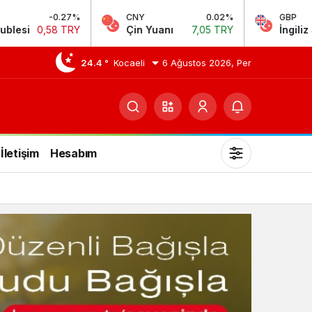
CNY
0.02%
GBP
0.14%
Çin Yuanı
7,05 TRY
İngiliz Sterlini
64,23 TRY
24.4 °
Kocaeli
6 Ağustos 2026, Per
İletişim
Hesabım
Mod
değiştir
Gündüz Modu
Gündüz modunu seçin.