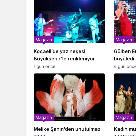
Magazin
Magazin
Kocaeli’de yaz neşesi
Gülben Er
Büyükşehir’le renkleniyor
büyüledi
1 gün önce
4 gün önc
Magazin
Magazin
Melike Şahin’den unutulmaz
Kadın mü