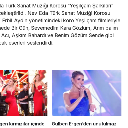
çin koruma
Erdoğan, Bahçeli’yi
a Türk Sanat Müziği Korosu “Yeşilçam Şarkıları”
i
Külliye’de kabul etti
kleştirildi. Nev Eda Türk Sanat Müziği Korosu
Erbil Aydın yönetimindeki koro Yeşilçam filmleriyle
enede Bir Gün, Sevemedim Kara Gözlüm, Arım balım
 Acı, Aşkım Bahardı ve Benim Gözüm Sende gibi
k eserleri seslendirdi.
en kırmızılar içinde
Gülben Ergen’den unutulmaz