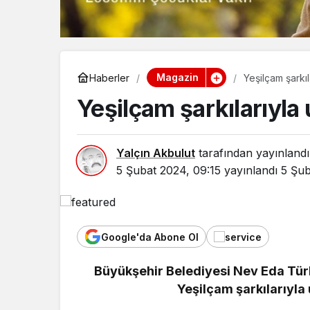
Magazin
Haberler
Yeşilçam şarkı
Yeşilçam şarkılarıyl
Yalçın Akbulut
tarafından yayınlandı
5 Şubat 2024, 09:15
yayınlandı
5 Şub
Google'da Abone Ol
Büyükşehir Belediyesi Nev Eda Tü
Yaşam
Yeşilçam şarkılarıyla
Bozcaada 