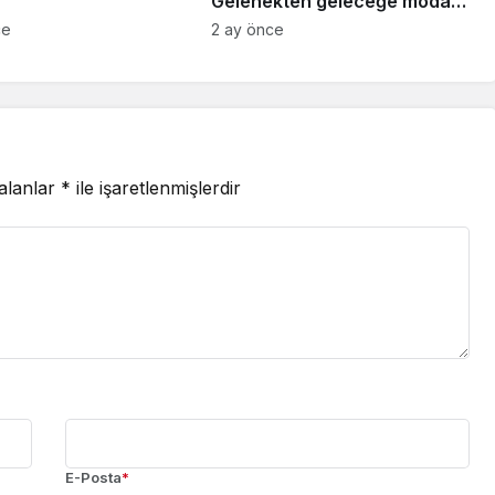
Gelenekten geleceğe moda
şöleni
ce
2 ay önce
 alanlar
*
ile işaretlenmişlerdir
E-Posta
*