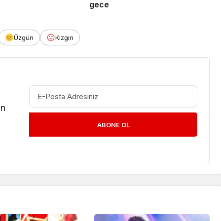
gece
Üzgün
Kızgın
in
ABONE OL