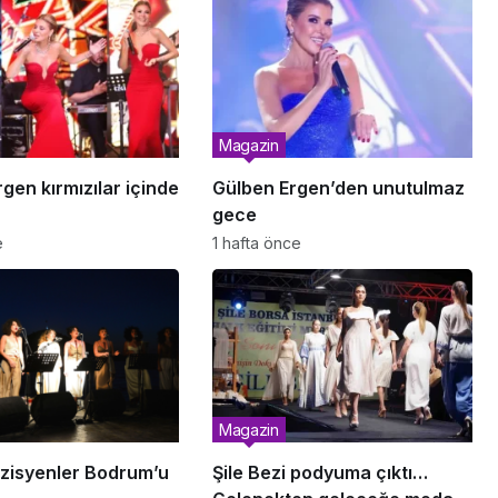
Magazin
gen kırmızılar içinde
Gülben Ergen’den unutulmaz
gece
e
1 hafta önce
Magazin
zisyenler Bodrum’u
Şile Bezi podyuma çıktı…