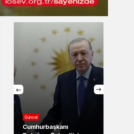
Gece Modu
Gece modunu seçin.
Sistem Modu
Sistem modunu seçin.
Asayiş
71 ilde dev narkotik