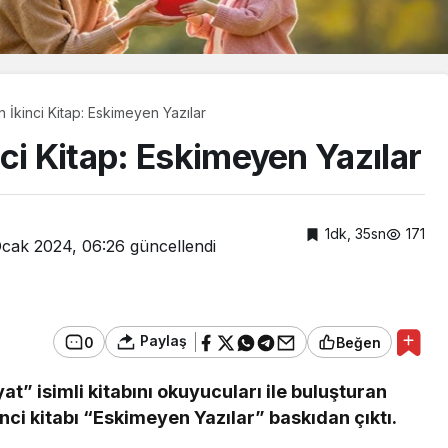
 İkinci Kitap: Eskimeyen Yazılar
ci Kitap: Eskimeyen Yazılar
1dk, 35sn
171
cak 2024, 06:26
güncellendi
Paylaş
0
Beğen
t” isimli kitabını okuyucuları ile buluşturan
am
Güncel
nci kitabı “Eskimeyen Yazılar” baskıdan çıktı.
zcaada mercan
Cumhurbaşkanı