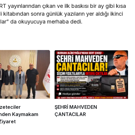
ifleri için koruma
Erdoğan, Bahçeli
yayınlarından çıkan ve ilk baskısı bir ay gibi kısa
erberliği
Külliye’de kabul e
 kitabından sonra günlük yazıların yer aldığı ikinci
ılar” da okuyucuya merhaba dedi.
eteciler
ŞEHRİ MAHVEDEN
’nden Kaymakam
ÇANTACILAR
Ziyaret