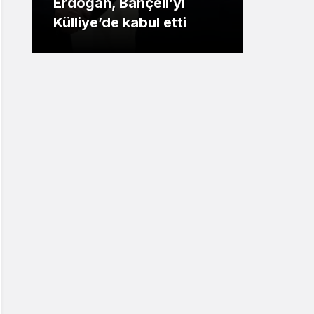
’yi
operasyonu: 844
tti
tutuklama