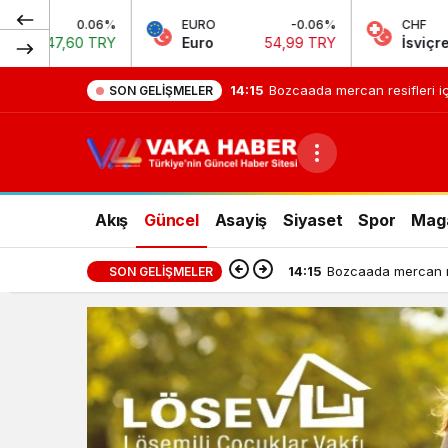
EURO
-0.06%
CHF
-0.61
Euro
54,99 TRY
İsviçre Frangı
58,59 TR
14:15
Bozcaada mercan resifleri iç
SON GELIŞMELER
Akış
Güncel
Asayiş
Siyaset
Spor
Mag
14:15
Bozcaada mercan res
SON GELIŞMELER