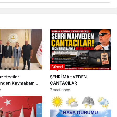
Güncel
zeteciler
ŞEHRİ MAHVEDEN
i’nden Kaymakam
ÇANTACILAR
 Ziyaret
e
7 saat önce