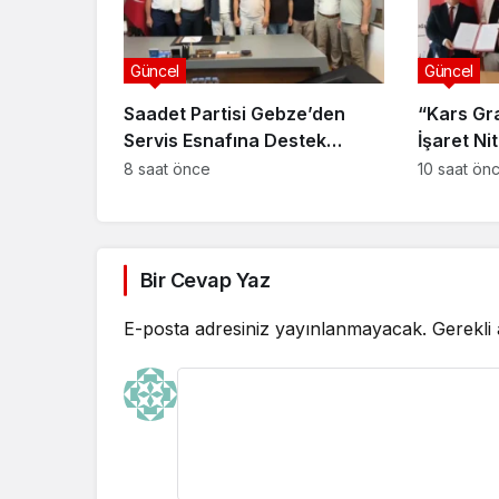
Güncel
Güncel
Saadet Partisi Gebze’den
“Kars Gr
Servis Esnafına Destek
İşaret Nit
Ziyareti: “Sektörde Adalet
Güçlendir
8 saat önce
10 saat ön
Sağlanmalı”
Bir Cevap Yaz
E-posta adresiniz yayınlanmayacak.
Gerekli