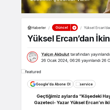
Güncel
Haberler
Yüksel Ercan’dan
Yüksel Ercan’dan İkin
Yalçın Akbulut
tarafından yayınlandı
26 Ocak 2024, 06:26
yayınlandı
26 O
Google'da Abone Ol
Geçtiğimiz aylarda “Köşedeki Haya
Yaş
Gazeteci- Yazar Yüksel Ercan’ın iki
Bo