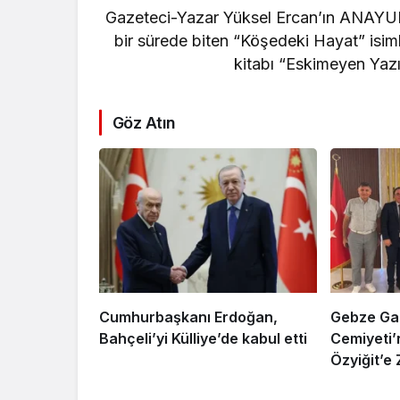
res
Gazeteci-Yazar Yüksel Ercan’ın ANAYURT 
sef
bir sürede biten “Köşedeki Hayat” isimli
kitabı “Eskimeyen Yaz
Göz Atın
Cumhurbaşkanı Erdoğan,
Gebze Gaz
Bahçeli’yi Külliye’de kabul etti
Cemiyeti
Özyiğit’e 