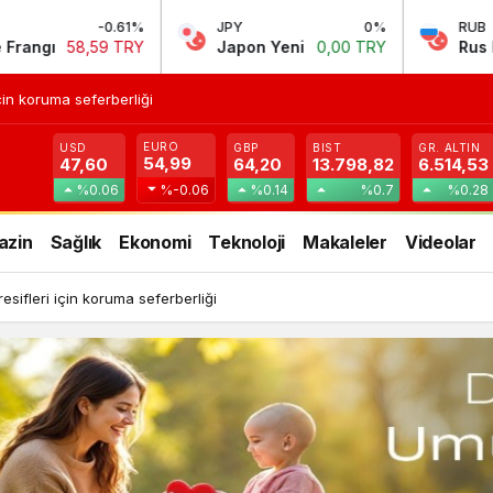
%
JPY
0%
RUB
-0.24%
Y
Japon Yeni
0,00 TRY
Rus Rublesi
0,59 TRY
in koruma seferberliği
EURO
USD
GBP
BIST
GR. ALTIN
54,99
47,60
64,20
13.798,82
6.514,53
%0.06
%-0.06
%0.14
%0.7
%0.28
azin
Sağlık
Ekonomi
Teknoloji
Makaleler
Videolar
ifleri için koruma seferberliği