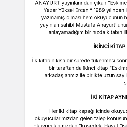
ANAYURT yayınlarından çıkan “Eskimeyen 
Yazar Yüksel Ercan “ 1989 yılından i
yazmamış olması hem okuyucunun he
yayınları sahibi Mustafa Anayurt’lun
anlayamadığım bir hızda kitabın il
İKİNCİ KİTA
İlk kitabın kısa bir sürede tükenmesi son
bir taraftan da ikinci kitap “Eski
arkadaşlarımız ile birlikte uzun say
s
İKİ KİTAP AY
Her iki kitap kapağı içinde okuyu
okuyucularımızdan gelen talep konusun
okuyucularımızdan “köşedeki Hayat “isiml