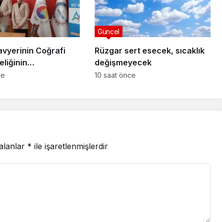
Güncel
avyerinin Coğrafi
Rüzgar sert esecek, sıcaklık
eliğinin
değişmeyecek
ilmesi Projesi”
ce
10 saat önce
 alanlar
*
ile işaretlenmişlerdir