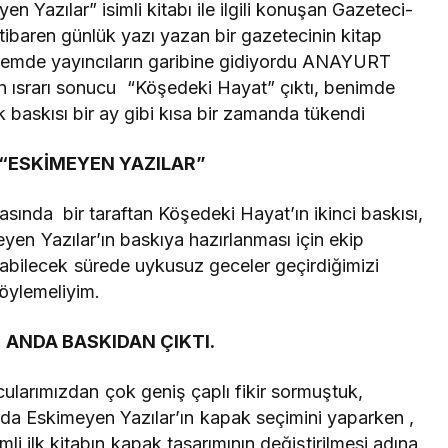
Yazılar” isimli kitabı ile ilgili konuşan Gazeteci-
tibaren günlük yazı yazan bir gazetecinin kitap
mde yayıncıların garibine gidiyordu ANAYURT
un ısrarı sonucu “Köşedeki Hayat” çıktı, benimde
k baskısı bir ay gibi kısa bir zamanda tükendi
P “ESKİMEYEN YAZILAR”
rasında bir taraftan Köşedeki Hayat’ın ikinci baskısı,
meyen Yazılar’ın baskıya hazırlanması için ekip
ılabilecek sürede uykusuz geceler geçirdiğimizi
öylemeliyim.
NI ANDA BASKIDAN ÇIKTI.
cularımızdan çok geniş çaplı fikir sormuştuk,
da Eskimeyen Yazılar’ın kapak seçimini yaparken ,
i ilk kitabın kapak tasarımının değiştirilmesi adına