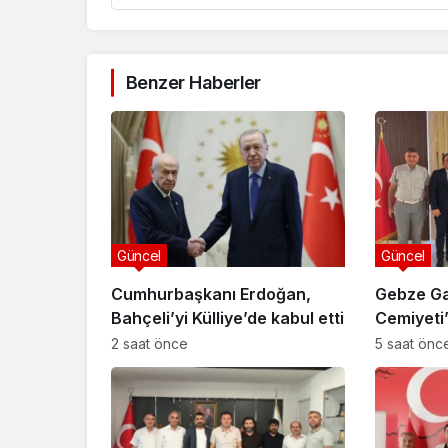
Benzer Haberler
Güncel
Güncel
Cumhurbaşkanı Erdoğan,
Gebze Ga
Bahçeli’yi Külliye’de kabul etti
Cemiyet
Özyiğit’e
2 saat önce
5 saat önc