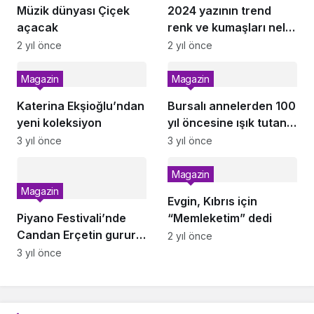
Müzik dünyası Çiçek
2024 yazının trend
açacak
renk ve kumaşları neler
olacak?
2 yıl önce
2 yıl önce
Magazin
Magazin
Katerina Ekşioğlu’ndan
Bursalı annelerden 100
yeni koleksiyon
yıl öncesine ışık tutan
buluşma
3 yıl önce
3 yıl önce
Magazin
Magazin
Evgin, Kıbrıs için
Piyano Festivali’nde
“Memleketim” dedi
Candan Erçetin gurur
2 yıl önce
yaşattı
3 yıl önce