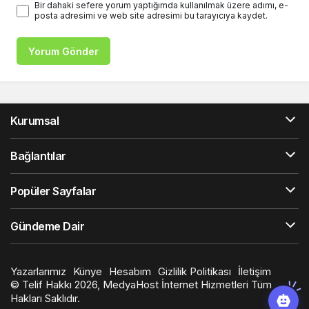
Bir dahaki sefere yorum yaptığımda kullanılmak üzere adımı, e-
posta adresimi ve web site adresimi bu tarayıcıya kaydet.
Yorum Gönder
Kurumsal
Bağlantılar
Popüler Sayfalar
Gündeme Dair
Yazarlarımız
Künye
Hesabım
Gizlilik Politikası
İletişim
© Telif Hakkı 2026, MedyaHost İnternet Hizmetleri Tüm
Hakları Saklıdır.