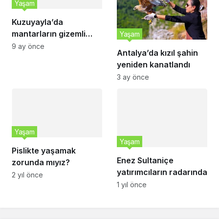
Yaşam
Kuzuyayla’da
mantarların gizemli
Yaşam
dünyası keşfedildi
9 ay önce
Antalya’da kızıl şahin
yeniden kanatlandı
3 ay önce
Yaşam
Yaşam
Pislikte yaşamak
Enez Sultaniçe
zorunda mıyız?
yatırımcıların radarında
2 yıl önce
1 yıl önce