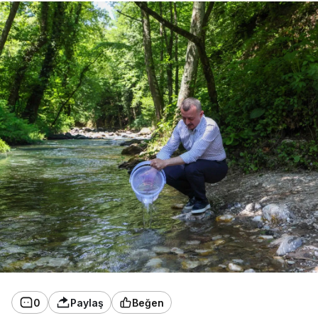
0
Paylaş
Beğen