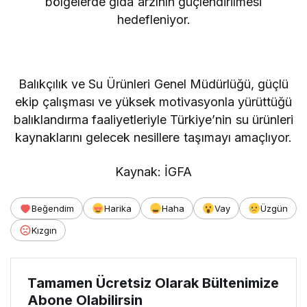
bölgelerde gıda arzının güçlendirilmesi
hedefleniyor.
Balıkçılık ve Su Ürünleri Genel Müdürlüğü, güçlü
ekip çalışması ve yüksek motivasyonla yürüttüğü
balıklandırma faaliyetleriyle Türkiye’nin su ürünleri
kaynaklarını gelecek nesillere taşımayı amaçlıyor.
Kaynak: İGFA
Beğendim
Harika
Haha
Vay
Üzgün
Kızgın
Tamamen Ücretsiz Olarak Bültenimize
Abone Olabilirsin