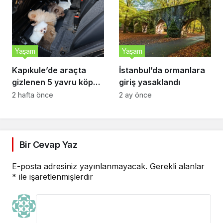
Yaşam
Yaşam
Kapıkule’de araçta
İstanbul’da ormanlara
gizlenen 5 yavru köpek
giriş yasaklandı
ele geçirildi
2 hafta önce
2 ay önce
Bir Cevap Yaz
E-posta adresiniz yayınlanmayacak.
Gerekli alanlar
*
ile işaretlenmişlerdir