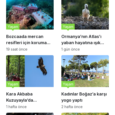
Yaşam
Yaşam
Bozcaada mercan
Ormanya’nın Atlas’ı
resifleri için koruma
yaban hayatına ışık
seferberliği
tutacak
19 saat önce
1 gün önce
Yaşam
Yaşam
Kara Akbaba
Kadınlar Boğaz’a karşı
Kuzuyayla’da
yogo yaptı
görüntülendi
1 hafta önce
2 hafta önce