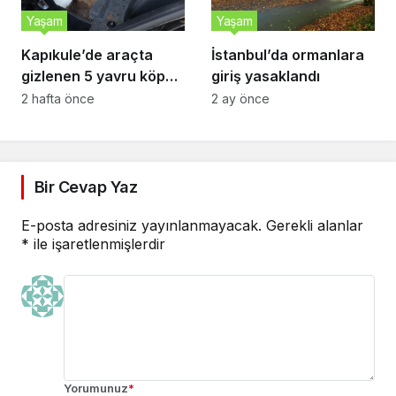
Yaşam
Yaşam
Kapıkule’de araçta
İstanbul’da ormanlara
gizlenen 5 yavru köpek
giriş yasaklandı
ele geçirildi
2 hafta önce
2 ay önce
Bir Cevap Yaz
E-posta adresiniz yayınlanmayacak.
Gerekli alanlar
*
ile işaretlenmişlerdir
Yorumunuz
*