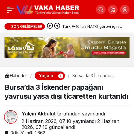
Milyonlarca yavru balık
0
Paylaş
doğal sularla buluşuyor
Türk F-16’ları NATO görevi için
SON GELIŞMELER
Estonya’da
Yaşam
Haberler
Bursa’da 3 İskender
papağanı yavrusu yasa dışı
Bursa’da 3 İskender papağanı
ticaretten kurtarıldı
yavrusu yasa dışı ticaretten kurtarıldı
Yalçın Akbulut
tarafından yayınlandı
2 Haziran 2026, 07:10
yayınlandı
2 Haziran
2026, 07:10
güncellendi
0dk, 51sn
1.662