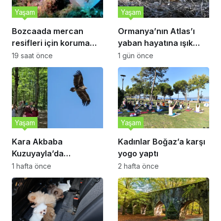
Yaşam
Yaşam
Bozcaada mercan
Ormanya’nın Atlas’ı
resifleri için koruma
yaban hayatına ışık
seferberliği
tutacak
19 saat önce
1 gün önce
Yaşam
Yaşam
Kara Akbaba
Kadınlar Boğaz’a karşı
Kuzuyayla’da
yogo yaptı
görüntülendi
1 hafta önce
2 hafta önce