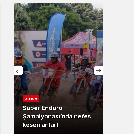
Sistem Modu
Sistem modunu seçin.
Güncel
Asayiş
Süper Enduro
Şampiyonası’nda nefes
Hakkâ
kesen anlar!
oper