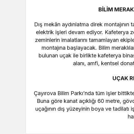
BİLİM MERAK
Dış mekân aydınlatma direk montajının t
elektrik işleri devam ediyor. Kafeterya 
zeminlerin imalatlarını tamamlayan ekipl
montajına başlayacak. Bilim meraklılar
bulunan uçak ile birlikte kafeterya bina
alanı, amfi, kentsel dona
UÇAK R
Çayırova Bilim Parkı’nda tüm işler bitti
Buna göre kanat açıklığı 60 metre, göv
uçağının dış yüzeyinin boya ve tadilatı i
ha