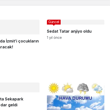
Güncel
Sedat Tatar anjiyo oldu
1 yıl önce
da İzmit’i çocukların
aracak!
’ta Sekapark
dar geldi