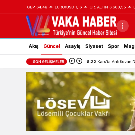
GBP
64,48
EURO/USD
1,16
GR. ALTIN
6.660,55
Akış
Güncel
Asayiş
Siyaset
Spor
Mag
8:22
Kars’ta Arılı Kovan 
SON GELIŞMELER