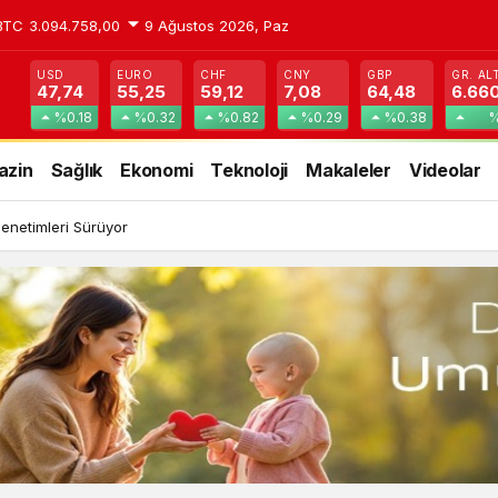
BTC
3.094.758,00
9 Ağustos 2026, Paz
USD
EURO
CHF
CNY
GBP
GR. AL
47,74
55,25
59,12
7,08
64,48
6.66
%0.18
%0.32
%0.82
%0.29
%0.38
%
azin
Sağlık
Ekonomi
Teknoloji
Makaleler
Videolar
Denetimleri Sürüyor