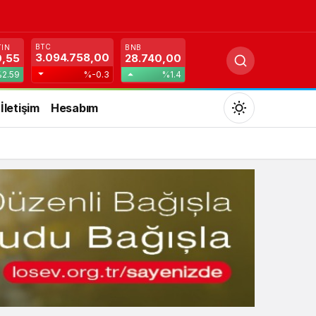
BTC
TIN
BNB
3.094.758,00
0,55
28.740,00
2.59
%-0.3
%1.4
İletişim
Hesabım
Mod
değiştir
Gündüz Modu
Gündüz modunu seçin.
Gece Modu
Gece modunu seçin.