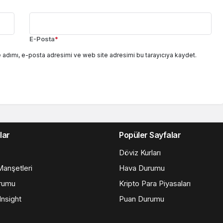
E-Posta
*
 adımı, e-posta adresimi ve web site adresimi bu tarayıcıya kaydet.
lar
Popüler Sayfalar
Döviz Kurları
anşetleri
Hava Durumu
rumu
Kripto Para Piyasaları
nsight
Puan Durumu