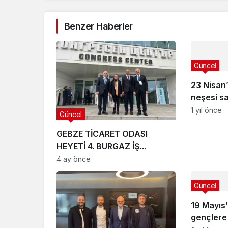
Benzer Haberler
Güncel
23 Nisan’
neşesi s
1 yıl önce
Güncel
GEBZE TİCARET ODASI
HEYETİ 4. BURGAZ İŞ
FORUMU’NA KATILDI
4 ay önce
Güncel
19 Mayıs
gençlere 