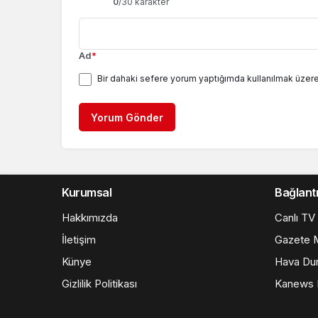
0
/30 karakter
Ad
*
Bir dahaki sefere yorum yaptığımda kullanılmak üzere
Yorum Gönder
Kurumsal
Bağlantı
Hakkımızda
Canlı TV
İletişim
Gazete M
Künye
Hava Du
Gizlilik Politikası
Kanews I