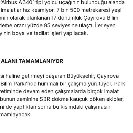
Airbus A340’ tipi yolcu uçağının bulunduğu alanda
 imalatlar hız kesmiyor. 7 bin 500 metrekaresi yeşil
emin olarak planlanan 17 dönümlük Çayırova Bilim
erleme oranı yüzde 95 seviyesine ulaştı. İlerleyen
nin boya ve tadilat işleri yapılacak.
 ALANI TAMAMLANIYOR
ası haline getirmeyi başaran Büyükşehir, Çayırova
 Bilim Parkı’nda hummalı bir çalışma yürütüyor. Park
özetiminde devam eden çalışmalarda birçok imalat
bunun zeminine SBR dökme kauçuk döken ekipler,
i de yaptıktan sonra bu kısımdaki çalışmasını
amamlayacak.