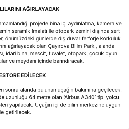
LILARINI AĞIRLAYACAK
amamlandığı projede bina içi aydınlatma, kamera ve
zemin seramik imalatı ile otopark zemini dışında sert
er, önümüzdeki günlerde dış duvar ferforje korkuluk
ını ağırlayacak olan Çayırova Bilim Parkı, alanda
sı, idari bina, mescit, tuvalet, otopark, çocuk oyun
tılar ve meydanı içinde barındıracak.
ESTORE EDİLECEK
kten sonra alanda bulunan uçağın bakımına geçilecek.
de uzunluğu 64 metre olan ‘Airbus A340’ tipi yolcu
şleri yapılacak. Uçağın içi de bilim merkezine uygun
le getirilecek.