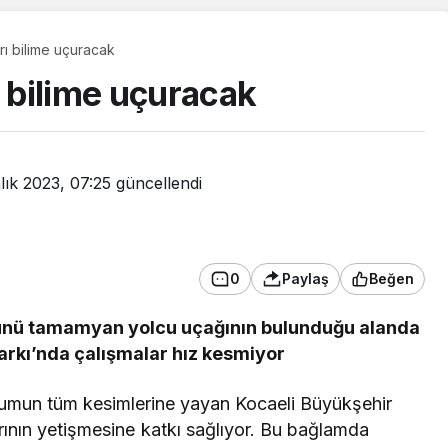
rı bilime uçuracak
ı bilime uçuracak
lık 2023, 07:25
güncellendi
0
Paylaş
Beğen
ünü tamamyan yolcu uçağının bulunduğu alanda
Parkı’nda çalışmalar hız kesmiyor
Güncel
Kars’ta Arılı Kovan
oplumun tüm kesimlerine yayan Kocaeli Büyükşehir
Denetimleri Sürüyor
arının yetişmesine katkı sağlıyor. Bu bağlamda