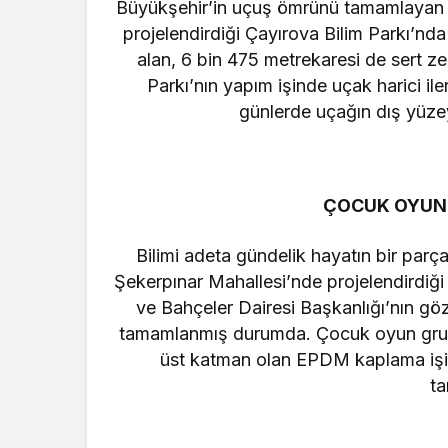
Büyükşehir’in uçuş ömrünü tamamlayan ‘
projelendirdiği Çayırova Bilim Parkı’nda
alan, 6 bin 475 metrekaresi de sert z
Parkı’nın yapım işinde uçak harici il
günlerde uçağın dış yüzeyi
ÇOCUK OYUN
Bilimi adeta gündelik hayatın bir parç
Şekerpınar Mahallesi’nde projelendirdiği
ve Bahçeler Dairesi Başkanlığı’nın g
tamamlanmış durumda. Çocuk oyun gru
üst katman olan EPDM kaplama işin
t