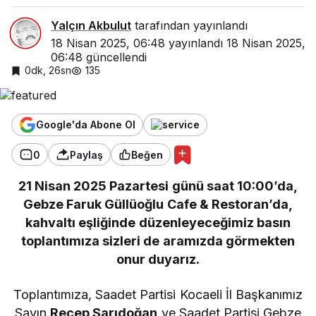
Yalçın Akbulut
tarafından yayınlandı
18 Nisan 2025, 06:48
yayınlandı
18 Nisan 2025,
06:48
güncellendi
0dk, 26sn
135
Google'da Abone Ol
0
Paylaş
Beğen
21 Nisan 2025 Pazartesi günü saat 10:00’da,
Gebze Faruk Güllüoğlu Cafe & Restoran’da,
kahvaltı eşliğinde düzenleyeceğimiz basın
toplantımıza sizleri de aramızda görmekten
onur duyarız.
Toplantımıza, Saadet Partisi Kocaeli İl Başkanımız
Sayın
Recep Sarıdoğan
ve Saadet Partisi Gebze