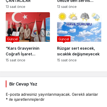
ÇANTACILAR
Gebze’den Servis
Esnafına Destek
13 saat önce
13 saat önce
Ziyareti: “Sektörde
Adalet Sağlanmalı”
Güncel
Güncel
“Kars Gravyerinin
Rüzgar sert esecek,
Coğrafi İşaret
sıcaklık değişmeyecek
Niteliğinin
15 saat önce
15 saat önce
Güçlendirilmesi
Projesi”
Bir Cevap Yaz
E-posta adresiniz yayınlanmayacak.
Gerekli alanlar
*
ile işaretlenmişlerdir