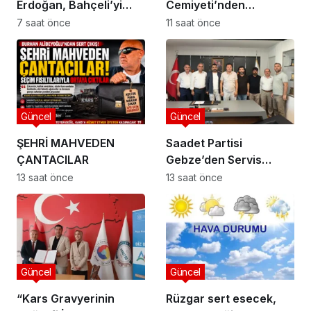
Erdoğan, Bahçeli’yi
Cemiyeti’nden
Külliye’de kabul etti
Kaymakam Özyiğit’e
7 saat önce
11 saat önce
Ziyaret
Güncel
Güncel
ŞEHRİ MAHVEDEN
Saadet Partisi
ÇANTACILAR
Gebze’den Servis
Esnafına Destek
13 saat önce
13 saat önce
Ziyareti: “Sektörde
Adalet Sağlanmalı”
Güncel
Güncel
“Kars Gravyerinin
Rüzgar sert esecek,