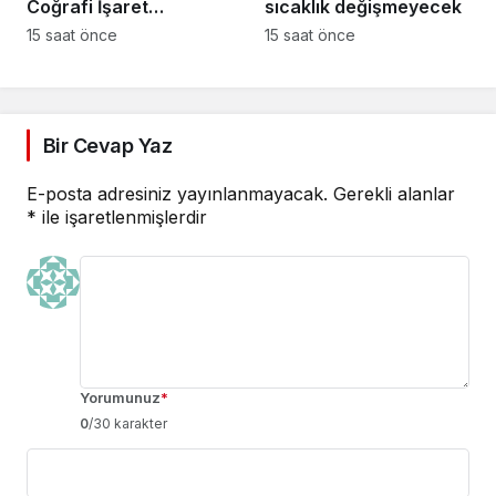
Coğrafi İşaret
sıcaklık değişmeyecek
Niteliğinin
15 saat önce
15 saat önce
Güçlendirilmesi
Projesi”
Bir Cevap Yaz
E-posta adresiniz yayınlanmayacak.
Gerekli alanlar
*
ile işaretlenmişlerdir
Yorumunuz
*
0
/30 karakter