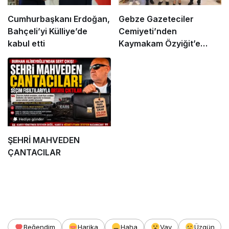
Cumhurbaşkanı Erdoğan,
Gebze Gazeteciler
Bahçeli’yi Külliye’de
Cemiyeti’nden
kabul etti
Kaymakam Özyiğit’e
Ziyaret
ŞEHRİ MAHVEDEN
ÇANTACILAR
Beğendim
Harika
Haha
Vay
Üzgün