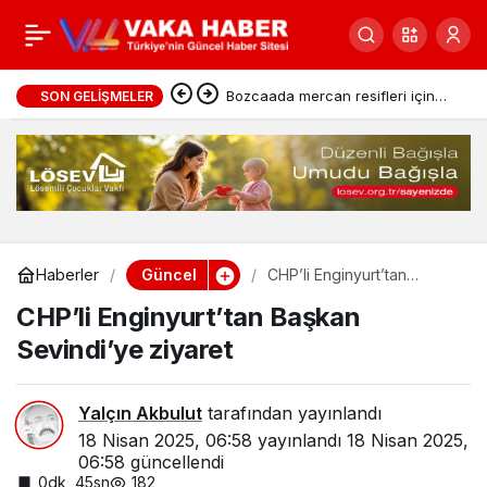
DAVET
0
Paylaş
Cumhurbaşkanı Erdoğan,
SON GELIŞMELER
Bahçeli’yi Külliye’de kabul etti
Güncel
Haberler
CHP’li Enginyurt’tan
Başkan Sevindi’ye ziyaret
CHP’li Enginyurt’tan Başkan
Sevindi’ye ziyaret
Yalçın Akbulut
tarafından yayınlandı
18 Nisan 2025, 06:58
yayınlandı
18 Nisan 2025,
06:58
güncellendi
0dk, 45sn
182