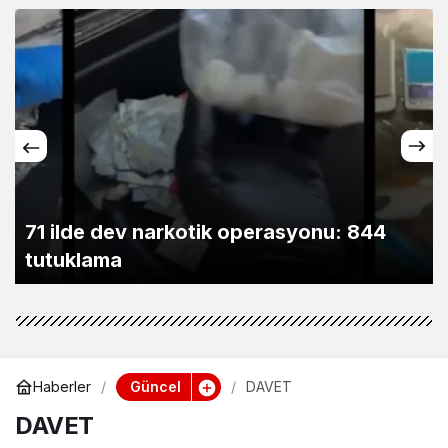
71 ilde dev narkotik operasyonu: 844
tutuklama
Güncel
Haberler
DAVET
DAVET