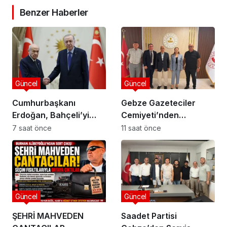
Benzer Haberler
Güncel
Güncel
Cumhurbaşkanı
Gebze Gazeteciler
Erdoğan, Bahçeli’yi
Cemiyeti’nden
Külliye’de kabul etti
Kaymakam Özyiğit’e
7 saat önce
11 saat önce
Ziyaret
Güncel
Güncel
ŞEHRİ MAHVEDEN
Saadet Partisi