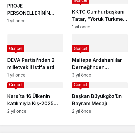
Güncel
PROJE
KKTC Cumhurbaşkanı
PERSONELLERİNİN
Tatar, “Yörük Türkmen
SÖZLEŞMELERİ DEVAM
1 yıl önce
Şölenine Sahip
1 yıl önce
ETMELİ
Çıkacağız”
Güncel
Güncel
DEVA Partisi’nden 2
Maltepe Ardahanlılar
milletvekili istifa etti
Derneği’nden
Cumhuriyet kutlaması
1 yıl önce
3 yıl önce
daveti
Güncel
Güncel
Kars’ta 16 Ülkenin
Başkan Büyükgöz’ün
katılımıyla Kış-2025
Bayram Mesajı
Tatbikatı başladı
2 yıl önce
2 yıl önce