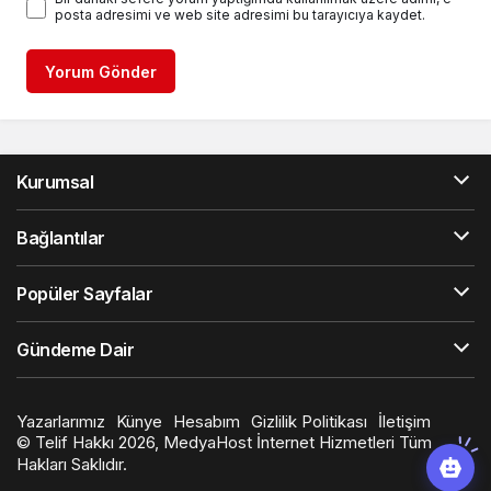
posta adresimi ve web site adresimi bu tarayıcıya kaydet.
Yorum Gönder
Kurumsal
Bağlantılar
Popüler Sayfalar
Gündeme Dair
Yazarlarımız
Künye
Hesabım
Gizlilik Politikası
İletişim
© Telif Hakkı 2026, MedyaHost İnternet Hizmetleri Tüm
Hakları Saklıdır.