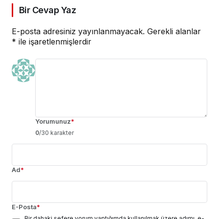
Bir Cevap Yaz
E-posta adresiniz yayınlanmayacak.
Gerekli alanlar
*
ile işaretlenmişlerdir
Yorumunuz
*
0
/30 karakter
Ad
*
E-Posta
*
Bir dahaki sefere yorum yaptığımda kullanılmak üzere adımı, e-