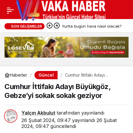
Yurtta bugün hava nasıl olacak?
SON GELIŞMELER
Güncel
Haberler
Cumhur İttifakı Adayı
Büyükgöz, Gebze’yi sokak
Cumhur İttifakı Adayı Büyükgöz,
sokak geziyor
Gebze’yi sokak sokak geziyor
Yalçın Akbulut
tarafından yayınlandı
26 Şubat 2024, 09:47
yayınlandı
26 Şubat
2024, 09:47
güncellendi