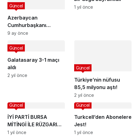
Güncel
1 yıl önce
Azerbaycan
Cumhurbaşkanı
Aliyev’den Türkiye’ye
9 ay önce
taziye mesajı
Güncel
Galatasaray 3-1 maçı
aldı
Güncel
2 yıl önce
Türkiye’nin nüfusu
85,5 milyonu aştı!
2 yıl önce
Güncel
Güncel
İYİ PARTİ BURSA
Turkcell’den Abonelere
MİTİNGİ İLE RÜZGARI
Jest!
YAKALADI.
1 yıl önce
1 yıl önce