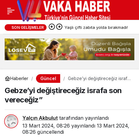
Yaşlı çifti zabıta yolda bırakmadı!
SON GELIŞMELER
Güncel
Haberler
Gebze’yi değiştireceğiz israfa
son vereceğiz”
Gebze’yi değiştireceğiz israfa son
vereceğiz”
Yalçın Akbulut
tarafından yayınlandı
13 Mart 2024, 08:26
yayınlandı
13 Mart 2024,
08:26
güncellendi