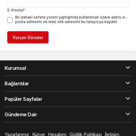
E-Posta
*
Bir dahaki sefere yorum yaptığımda kullanılmak üzere adımı, e-
posta adresimi ve web site adresimi bu tarayıcıya kaydet.
Yorum Gönder
Kurumsal
Bağlantılar
Popüler Sayfalar
Gündeme Dair
Yazarlarımız
Künye
Hesabım
Gizlilik Politikası
İletişim