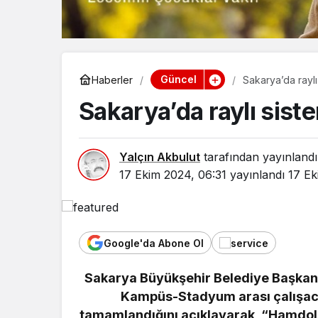
Güncel
Haberler
Sakarya’da rayl
Sakarya’da raylı sis
Yalçın Akbulut
tarafından yayınlandı
17 Ekim 2024, 06:31
yayınlandı
17 Ek
Google'da Abone Ol
Sakarya Büyükşehir Belediye Başkanı
Yaşam
Kampüs-Stadyum arası çalışacak 
Bozcaad
tamamlandığını açıklayarak, “Hamdolsun