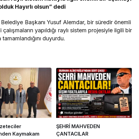
 için koruma
Erdoğan, Bahçeli’yi
lduk Hayırlı olsun” dedi
liği
Külliye’de kabul etti
elediye Başkanı Yusuf Alemdar, bir süredir önemli
çalışmaların yapıldığı raylı sistem projesiyle ilgili bir
 tamamlandığını duyurdu.
eteciler
ŞEHRİ MAHVEDEN
’nden Kaymakam
ÇANTACILAR