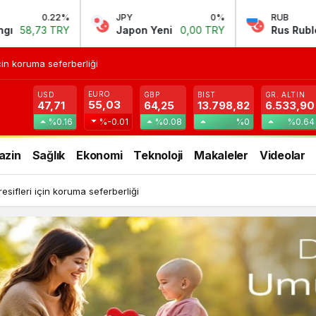
JPY
0%
RUB
-0.34%
Japon Yeni
0,00 TRY
Rus Rublesi
0,58 TRY
in koruma seferberliği
EURO
USD
GBP
BIST
GR. ALTIN
55,03
47,71
64,25
13.798,82
6.533,90
%0.16
%-0.01
%0.08
%0
%0.64
azin
Sağlık
Ekonomi
Teknoloji
Makaleler
Videolar
ifleri için koruma seferberliği