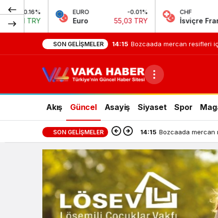
EURO
-0.01%
CHF
0.22%
Euro
55,03 TRY
İsviçre Frangı
58,73 TRY
14:15
Bozcaada mercan resifleri iç
SON GELIŞMELER
Akış
Güncel
Asayiş
Siyaset
Spor
Mag
14:15
Bozcaada mercan res
SON GELIŞMELER