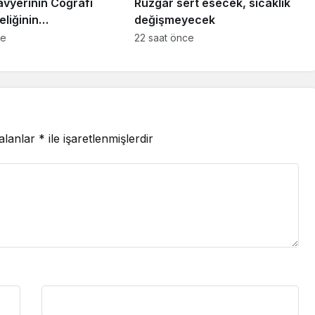
avyerinin Coğrafi
Rüzgar sert esecek, sıcaklık
eliğinin
değişmeyecek
ilmesi Projesi”
ce
22 saat önce
 alanlar
*
ile işaretlenmişlerdir