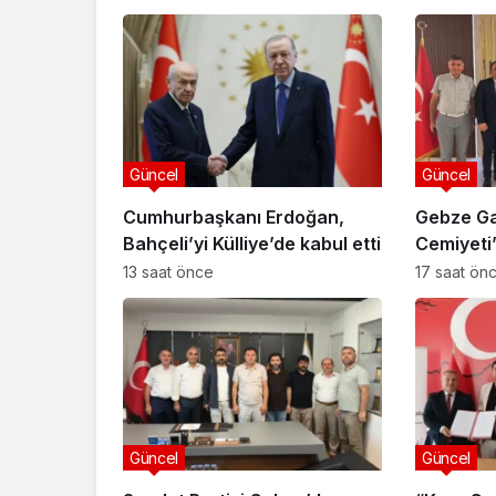
Güncel
Güncel
Cumhurbaşkanı Erdoğan,
Gebze Ga
Bahçeli’yi Külliye’de kabul etti
Cemiyet
Özyiğit’e
13 saat önce
17 saat ön
Güncel
Güncel