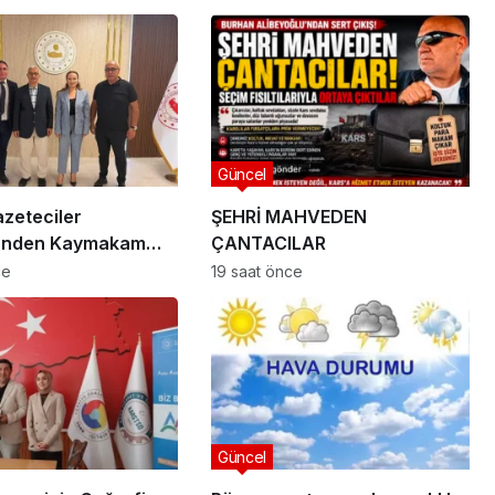
Güncel
zeteciler
ŞEHRİ MAHVEDEN
i’nden Kaymakam
ÇANTACILAR
 Ziyaret
ce
19 saat önce
Güncel