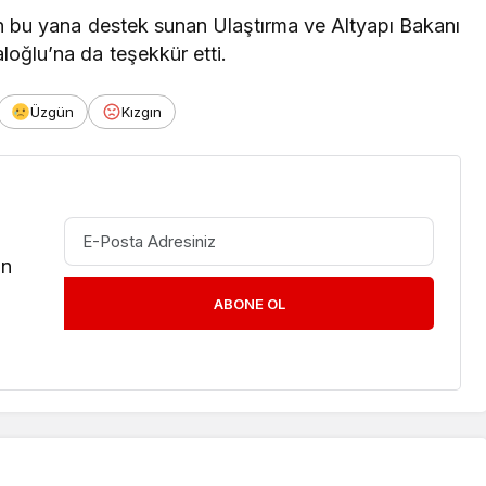
n bu yana destek sunan Ulaştırma ve Altyapı Bakanı
loğlu’na da teşekkür etti.
Üzgün
Kızgın
in
ABONE OL