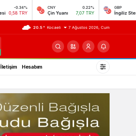
CNY
0.22%
GBP
0.08%
Çin Yuanı
7,07 TRY
İngiliz Sterlini
64,25 TRY
20.5 °
Kocaeli
7 Ağustos 2026, Cum
İletişim
Hesabım
Mod
değiştir
Gündüz Modu
Gündüz modunu seçin.