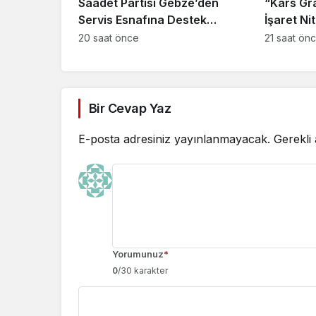
Saadet Partisi Gebze’den
“Kars Gr
Servis Esnafına Destek
İşaret Nit
Ziyareti: “Sektörde Adalet
Güçlendir
20 saat önce
21 saat ön
Sağlanmalı”
Bir Cevap Yaz
E-posta adresiniz yayınlanmayacak.
Gerekli
Yorumunuz
*
0
/30 karakter