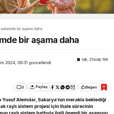
ı sistemde bir aşama daha
temde bir aşama daha
1dk, 37sn
196
im 2024, 06:31
güncellendi
Paylaş
0
Beğen
 Yusuf Alemdar, Sakarya’nın merakla beklediği
Güncel
raylı sistem projesi için ihale sürecinin
a mercan
Cumhurbaşkanı
 raylı sistem hattıyla ilgili önemli bir aşamayı