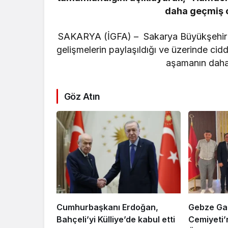
resifleri
daha geçmiş o
seferber
SAKARYA (İGFA) – Sakarya Büyükşehir B
gelişmelerin paylaşıldığı ve üzerinde ciddi 
aşamanın daha
Göz Atın
Cumhurbaşkanı Erdoğan,
Gebze Gaz
Bahçeli’yi Külliye’de kabul etti
Cemiyeti